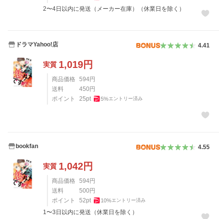
2〜4日以内に発送（メーカー在庫）（休業日を除く）
ドラマYahoo!店
4.41
1,019
円
実質
商品価格
594
円
送料
450
円
ポイント
25
pt
5
%
エントリー済み
bookfan
4.55
1,042
円
実質
商品価格
594
円
送料
500
円
ポイント
52
pt
10
%
エントリー済み
1〜3日以内に発送（休業日を除く）