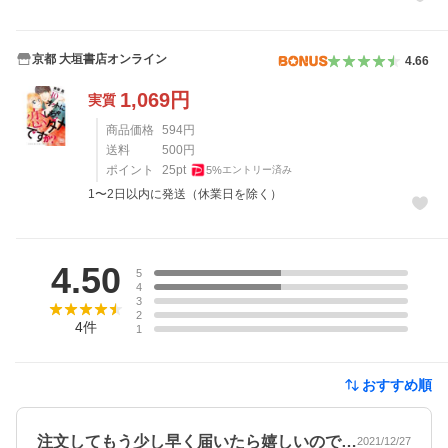
京都 大垣書店オンライン
4.66
1,069
円
実質
商品価格
594
円
送料
500
円
ポイント
25
pt
5
%
エントリー済み
1〜2日以内に発送（休業日を除く）
レビュー
4.50
5
4
3
2
4
件
1
おすすめ順
注文してもう少し早く届いたら嬉しいので…
2021/12/27