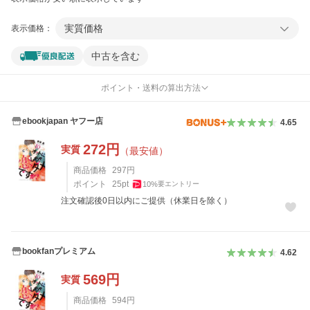
実質価格
表示価格：
中古を含む
ポイント・送料の算出方法
ebookjapan ヤフー店
4.65
272
円
実質
（最安値）
商品価格
297
円
ポイント
25
pt
10
%
要エントリー
注文確認後0日以内にご提供（休業日を除く）
bookfanプレミアム
4.62
569
円
実質
商品価格
594
円