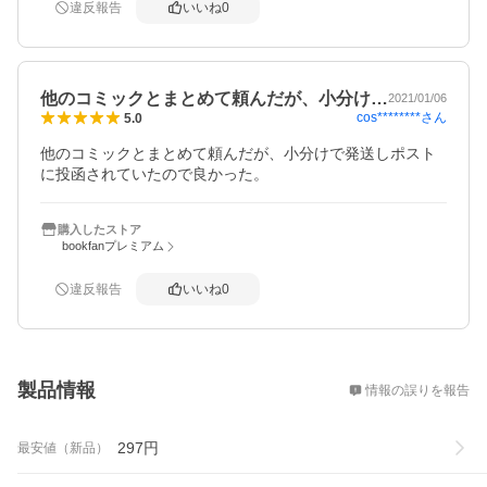
違反報告
いいね
0
他のコミックとまとめて頼んだが、小分け…
2021/01/06
cos********
さん
5.0
他のコミックとまとめて頼んだが、小分けで発送しポスト
に投函されていたので良かった。
購入したストア
bookfanプレミアム
違反報告
いいね
0
概要
製品情報
情報の誤りを報告
297
円
最安値（新品）