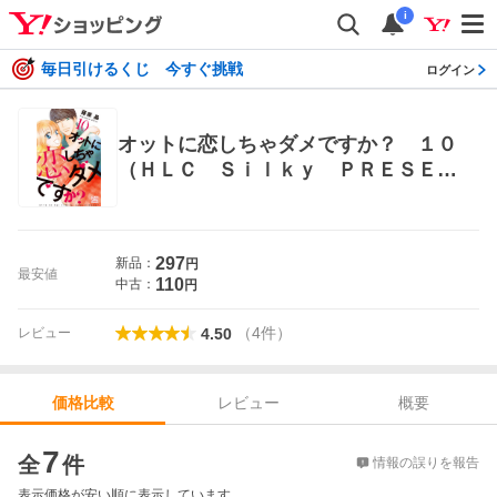
i
毎日引けるくじ 今すぐ挑戦
ログイン
オットに恋しちゃダメですか？ １０
（ＨＬＣ Ｓｉｌｋｙ ＰＲＥＳＥＮ
ＴＳ） 藤原晶／著 白泉社 白泉社レデ
ィースコミックス
297
新品：
円
最安値
110
中古：
円
（
4
件
）
レビュー
4.50
レビュー
概要
価格比較
価格比較
7
全
件
情報の誤りを報告
表示価格が安い順に表示しています