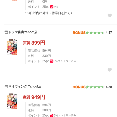
送料
0
円
ポイント
25
pt
5
%
1〜3日以内に発送（休業日を除く）
ドラマ書房Yahoo!店
4.47
899
円
実質
商品価格
594
円
送料
330
円
ポイント
25
pt
5
%
エントリー済み
ネオウィング Yahoo!店
4.28
949
円
実質
商品価格
594
円
送料
380
円
ポイント
25
pt
5
%
エントリー済み