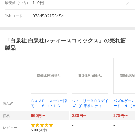
110
円
最安値（中古）
9784592155454
JANコード
「
白泉社 白泉社レディースコミックス
」の売れ筋
製品
ＧＡＭＥ－スーツの隙
ジュエリーＢＯＸデイ
パズルゲーム
製品名
間－ ６ （ＨＬＣ
ズ （白泉社レディー
ード ４ 
Ｌｏｖｅ Ｊｏｓｓｉ
スコミックス） 野
Ｓｉｌｋｙ 
660
220
379
ｅ ｐｒｅｓｅｎｔ
間 美由紀 著
ＥＮＴＳ） 
価格
円〜
円〜
円〜
ｓ） 西形まい／著
紀／著
-
-
レビュー
5.00
(
4
件)