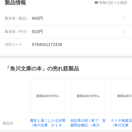
製品情報
情報の誤りを報告
968
円
最安値（新品）
810
円
最安値（中古）
9784041172438
JANコード
「
角川文庫の本
」の売れ筋製品
魔女と過ごした七日間
勿忘草の咲く町で 安
ナミヤ雑貨店
製品名
（角川文庫 ひ１６－
曇野診療記 （角川文
（角川文庫 
１５） 東野圭吾／
庫 な７４－１） 夏
９） 東野圭