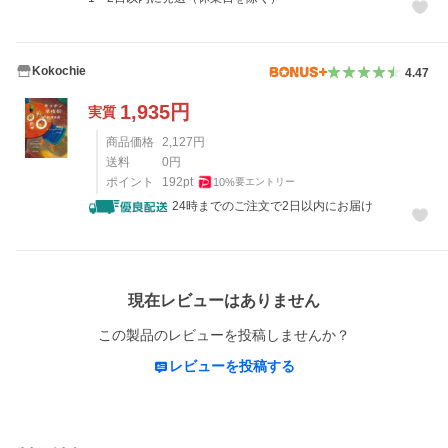
Kokochie
4.47
1,935
円
実質
商品価格
2,127
円
送料
0
円
ポイント
192
pt
10
%
要エントリー
24時までのご注文で2日以内にお届け
レビュー
現在レビューはありません
この製品のレビューを投稿しませんか？
レビューを投稿する
概要