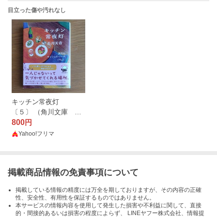
目立った傷や汚れなし
キッチン常夜灯
〔５〕 （角川文庫 な
８０－５） 長月天音／
800
円
〔著〕
Yahoo!フリマ
掲載商品情報の免責事項について
掲載している情報の精度には万全を期しておりますが、その内容の正確
性、安全性、有用性を保証するものではありません。
本サービスの情報内容を使用して発生した損害や不利益に関して、直接
的・間接的あるいは損害の程度によらず、 LINEヤフー株式会社、情報提