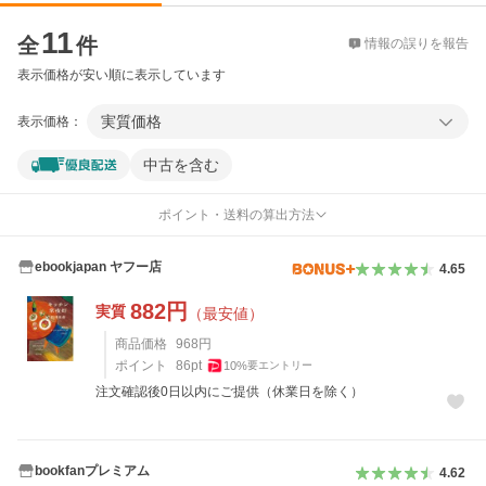
価格比較
11
全
件
情報の誤りを報告
表示価格が安い順に表示しています
実質価格
表示価格：
中古を含む
ポイント・送料の算出方法
ebookjapan ヤフー店
4.65
882
円
実質
（最安値）
商品価格
968
円
ポイント
86
pt
10
%
要エントリー
注文確認後0日以内にご提供（休業日を除く）
bookfanプレミアム
4.62