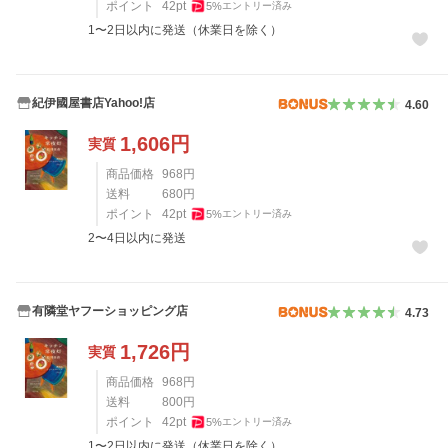
ポイント
42
pt
5
%
エントリー済み
1〜2日以内に発送（休業日を除く）
紀伊國屋書店Yahoo!店
4.60
1,606
円
実質
商品価格
968
円
送料
680
円
ポイント
42
pt
5
%
エントリー済み
2〜4日以内に発送
有隣堂ヤフーショッピング店
4.73
1,726
円
実質
商品価格
968
円
送料
800
円
ポイント
42
pt
5
%
エントリー済み
1〜2日以内に発送（休業日を除く）