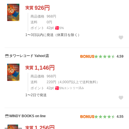
926
円
実質
商品価格
968
円
送料
0
円
ポイント
42
pt
5
%
1〜3日以内に発送（休業日を除く）
タワーレコード Yahoo!店
4.59
1,146
円
実質
商品価格
968
円
送料
220
円
（
4,000
円以上で送料無料）
ポイント
42
pt
5
%
エントリー済み
1〜2日で発送
WINDY BOOKS on line
4.55
1,256
円
実質