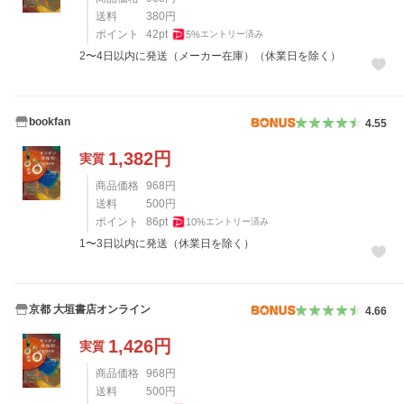
送料
380
円
ポイント
42
pt
5
%
エントリー済み
2〜4日以内に発送（メーカー在庫）（休業日を除く）
bookfan
4.55
1,382
円
実質
商品価格
968
円
送料
500
円
ポイント
86
pt
10
%
エントリー済み
1〜3日以内に発送（休業日を除く）
京都 大垣書店オンライン
4.66
1,426
円
実質
商品価格
968
円
送料
500
円