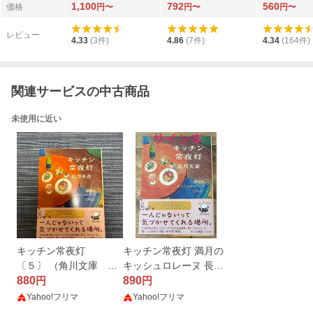
1,100
792
560
〔著〕
川草介／〔著〕
〔著〕
価格
円〜
円〜
円〜
レビュー
4.33
(
3
件)
4.86
(
7
件)
4.34
(
164
件)
関連サービスの中古商品
未使用に近い
キッチン常夜灯
キッチン常夜灯 満月の
〔５〕 （角川文庫 な
キッシュロレーヌ 長月
８０－５） 長月天音／
880
天音 筆者直筆サイン本
890
円
円
〔著〕
Yahoo!フリマ
Yahoo!フリマ