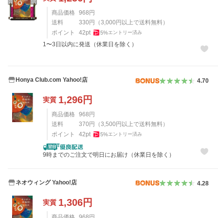
商品価格
968
円
送料
330
円
（
3,000
円以上で送料無料）
ポイント
42
pt
5
%
エントリー済み
1〜3日以内に発送（休業日を除く）
Honya Club.com Yahoo!店
4.70
1,296
円
実質
商品価格
968
円
送料
370
円
（
3,500
円以上で送料無料）
ポイント
42
pt
5
%
エントリー済み
9時までのご注文で明日にお届け（休業日を除く）
ネオウィング Yahoo!店
4.28
1,306
円
実質
商品価格
968
円