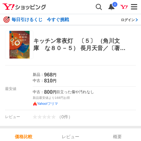
i
毎日引けるくじ 今すぐ挑戦
ログイン
キッチン常夜灯 〔５〕 （角川文
庫 な８０－５） 長月天音／〔著〕
角川文庫の本
968
新品：
円
810
中古：
円
最安値
800
中古：
目立った傷や汚れなし
円
新品最安値より
168
円お得
Yahoo!フリマ
（
0
件
）
レビュー
レビュー
概要
価格比較