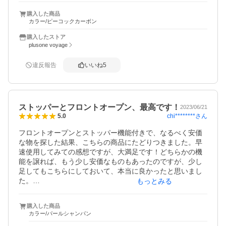
に見えて少し心配でしたが、いい意味で予想を裏切られま
購入した商品
した。画面で見るほどの派手な色ではなく、暗いところだ
カラー/ピーコックカーボン
と深緑に見えてとても良い色でした。

週末に２泊旅行で使用しましたが、ストッパー付きダブル
購入したストア
キャスターはとても動きもスムーズで電車内などでロック
plusone voyage
できるのは非常に便利。これまでのスーツケースはシング
ルキャスターだったので、安定感・軽快感は段違いでし
違反報告
いいね
5
た。

帰りにお土産を買いすぎましたが拡張機能のお陰で余裕で
収納できました。

一点だけ残念だったのはサイドハンドル＆底足が無い点。
ストッパーとフロントオープン、最高です！
2023/06/21
買い替え前のケースにあって、今回の商品に無い機能はこ
chi********
さん
5.0
れだけなのですが、電車の網棚に上げ下げする際に有った
方が良いと感じました。

フロントオープンとストッパー機能付きで、なるべく安価
耐久性に期待します。
な物を探した結果、こちらの商品にたどりつきました。早
速使用してみての感想ですが、大満足です！どちらかの機
能を譲れば、もう少し安価なものもあったのですが、少し
足してもこちらにしておいて、本当に良かったと思いまし
た。

もっとみる
いつも、移動中に、スーツケースにしまった荷物からちょ
購入した商品
っと取り出せたら便利なのに…と思っていたのが、フロン
カラー/パールシャンパン
トオープン機能で見事に解消されました！また、お土産な