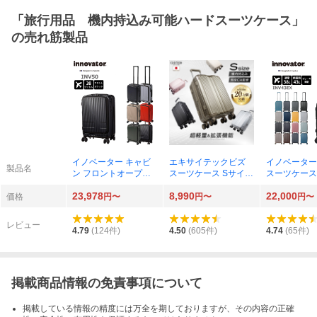
「
旅行用品 機内持込み可能ハードスーツケース
」
の売れ筋製品
イノベーター キャビ
エキサイテックビズ
イノベーター
製品名
ン フロントオープン
スーツケース Sサイズ
スーツケース
38L INV50
27.6/40L EC04S
パンダブル 38/
23,978
8,990
22,000
V43EX
価格
円〜
円〜
円〜
レビュー
4.79
(
124
件)
4.50
(
605
件)
4.74
(
65
件)
掲載商品情報の免責事項について
掲載している情報の精度には万全を期しておりますが、その内容の正確