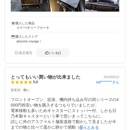
今までフロントポケットに傘や水筒、エコバッグなどを入
れたいので、自作で仕切りを作り、中身の荷物と分けられ
るようにしました

ほかは動きもスムーズだし、音も静かだし、機能は十分で
す

購入した商品
カラー/オリーブカーキ
欲を言えば、側面にも持ち手が欲しかったのと、底面に取
っ手？手を引っ掛けるところが付いてると便利なのです
購入したストア
が、そうなると価格もアップしてしまうと思うので、なく
plusone voyage
ても十分満足です
違反報告
いいね
1
とってもいい買い物が出来ました
2023/05/12
sat********
さん
5.0
重量感
：
軽い
フロントオープン、拡張、機内持ち込み可の同シリーズの4
000円程安い物を購入するつもりでいましたが、

電車移動も多いためキャスターにストッパー付、しかも日
乃本製キャスターという事で思いきってこちらに。

試しに外のアスファルト舗装道路で動かして見ましたが今
までの物と比べて遥かに静かで感動（笑）。

もっとみる