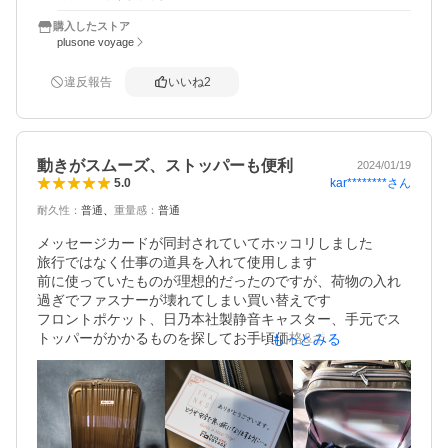
折りたたみの軽いバックで十分荷物を運ぶには問題ありま
せんでした。敢えて言うなら、機内で持ち上げる際、横に
購入したストア
持ち手があると便利かと感じ、またもう少し軽量化を目指
plusone voyage
してもよいかなと感じました。あとは、イノベーターと比
べ、ややスーツケースを引く際の音が気になると思いまし
違反報告
いいね
2
た。それでも非常に使いやすく、このスーツケースの容量
で１週間でも問題なかったので、どこに行くにも今後はこ
のスーツケースを利用します。
動きがスムーズ、ストッパーも便利
2024/01/19
kar********
さん
5.0
耐久性
：
普通
重量感
：
普通
メッセージカードが同封されていてホッコリしました

旅行ではなく仕事の道具を入れて使用します

前に使っていたものが理想的だったのですが、荷物の入れ
過ぎでファスナーが壊れてしまい買い替えです

フロントポケット、日乃本社製静音キャスター、手元でス
トッパーがかかるものを探してお手頃価格&ポイントが付く
もっとみる
のでこちらにしました

届いてみて思ってたのと違ったのは、フロントポケットで
はなくフロントオープンだったこと。前部のファスナーを
開けたらすぐ中なんですね。ちゃんと説明を見ていたの
に、ポケットだと思ってしまっていました。
