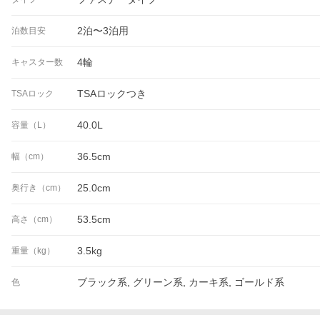
2泊〜3泊用
泊数目安
4輪
キャスター数
TSAロックつき
TSAロック
40.0L
容量（L）
36.5cm
幅（cm）
25.0cm
奥行き（cm）
53.5cm
高さ（cm）
3.5kg
重量（kg）
ブラック系, グリーン系, カーキ系, ゴールド系
色