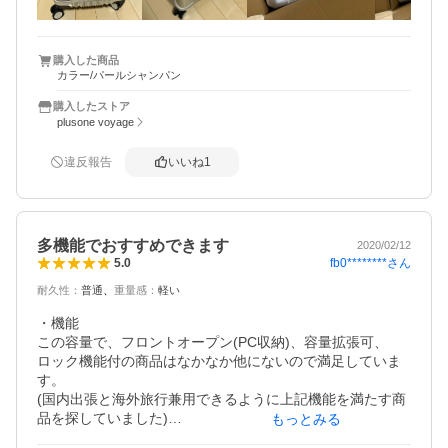
理想はこれまた他の方も書かれているように、横に取手が
あった方が荷物の上げ下ろしに助かりますね。時に重い時
は慎重になりそうです。

購入した商品
カラー/パールシャンパン
内部のポケット部分のファスナーの噛み合わせが悪く、ス
購入したストア
ムーズに開け閉めできなかったので初期不良として交換し
plusone voyage
ていただきました。

旅行日程からだいぶ早めに注文しておいてよかったです。

違反報告
いいね
1
その際の対応は丁寧で交換品の発送も早く、信頼できるシ
ョップだと感じました。(初期不良はないにこしたことはな
いですが)
多機能でおすすめできます
2020/02/12
fb0********
さん
5.0
耐久性
：
普通
重量感
：
軽い
・機能

この容量で、フロントオープン(PC収納)、容量拡張可、

ロック機能付の商品はなかなか他にないので満足していま
す。

(国内出張と海外旅行兼用できるように上記機能を満たす商
品を探していました)

もっとみる
フロントオープンの方が使い勝手がよいですね(南京錠が付