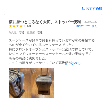
おすすめ順
横に持つところなく大変、ストッパー便利
2024/01/20
man********
さん
4.0
耐久性
：
普通
重量感
：
普通
スーツケースが好きで何個も持っていますが私の希望する
ものが全て付いているスーツケースでした。

特にフロントオープンとストッパーは必須で探していて、
レジェンドウォーカーのスーツケースと迷い実物を見てこ
ちらの商品に決めました。

こちらのほうがしっかりしていて高級感がありました。

もっとみる
若い人はレジェンドウォーカーのほうがポップな感じて好
きかもしれません。

ストッパーは想像以上に便利で電車で手を離しても動かな
いので、今までは足で挟んだり苦労してましたが、とって
も楽になりました。

音も静かで滑らかです。

耐久性はわかりません。

星一つ減らしたのは横にしたときに持つ所がないのです。

これは完璧に盲点で車に乗せる時や、棚に乗せるときにと