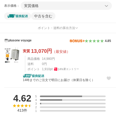
実質価格
表示価格：
中古を含む
ポイント・送料の算出方法
plusone voyage
4.85
13,070
円
実質
（最安値）
商品価格
14,980
円
送料
0
円
ポイント
1,910
pt
14
%
要エントリー
14時までのご注文で明日にお届け（休業日を除く）
レビュー
4.62
5
4
3
2
413
件
1