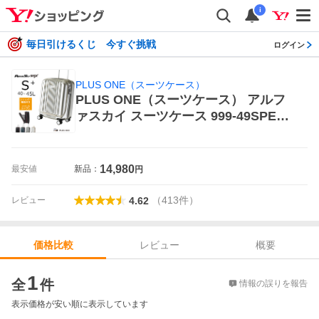
i
毎日引けるくじ 今すぐ挑戦
ログイン
PLUS ONE（スーツケース）
PLUS ONE（スーツケース） アルフ
ァスカイ スーツケース 999-49SPEX
40/45L
14,980
最安値
新品：
円
（
413
件
）
レビュー
4.62
レビュー
概要
価格比較
価格比較
1
全
件
情報の誤りを報告
表示価格が安い順に表示しています