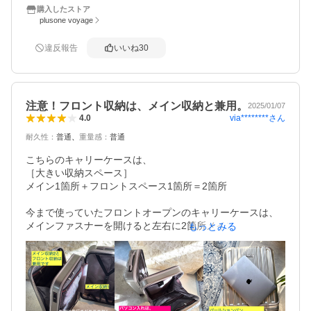
点字ブロックを乗り越えても今までのバッグの様に大きく
購入したストア
バランスを崩すことはなかった。

plusone voyage
フロントオープン部分に関して、ファスナー付きの収納部
違反報告
いいね
30
が多いので、小物を整理しやすい。

また、狭い部屋に宿泊した場合、バッグを全開にするスペ
ースに苦労する事が稀にありますが、フロントオープン部
注意！フロント収納は、メイン収納と兼用。
2025/01/07
分のファスナーを開けて、さらにマジックテープを剥がす
via********
さん
4.0
とフロントオープン部分が180度開くのでフロントオープン
耐久性
：
普通
重量感
：
普通
部分からメイン収納部にラクラクアクセスできるのは助か
ると思う。

こちらのキャリーケースは、

［大きい収納スペース］

取手に関しては横にもう一箇所あったほうが、荷物棚等へ
メイン1箇所＋フロントスペース1箇所＝2箇所

の載せ下ろしに便利かな・・・

今まで使っていたフロントオープンのキャリーケースは、
自分の場合は貴重品をキャリーケースに入れないのでダイ
メインファスナーを開けると左右に2箇所メイン収納があ
もっとみる
ヤルキーじゃなくても全然気にならない。

り、そのほかにフロント収納が独立したメイン2箇所＋フロ
ントスペース＝3箇所。

購入して4年経ちました。

こちらのキャリーケースもその仕様だと思ったら、メイン
年間の使用回数は7〜8回の出張に使用してますが今の所不
ファスナーを開けると右側は収納スペースですが、左側は
具合ナシです。
フロント収納のみです。メイン1箇所＋フロントスペース1
箇所＝2箇所
