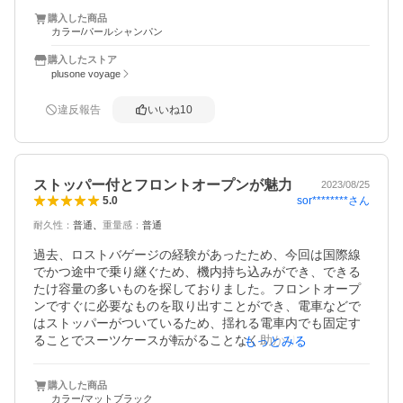
属でついてきますが別途買ったものをつける予定です)。

購入した商品
カラー/パールシャンパン
・容量

同じ容量でもフロントオープン部が区切られているものは
購入したストア
仕切りがないスーツケースよりは収納力がさがるのです
plusone voyage
が、

この商品はファスナーを開けることでまあまあ対応できそ
違反報告
いいね
10
うです(仕切りは外すことはできないので若干のロスはあり
ます)

一般的には２～３泊分の容量だと思いますが荷物をコンパ
クトにまとめてもっと長い旅行に使う予定です。

ストッパー付とフロントオープンが魅力
2023/08/25
過去の経験から女一人旅に50L～60Lのスーツケースはかさ
sor********
さん
5.0
ばって移動が大変だったのでこの容量が助かります。

耐久性
：
普通
重量感
：
普通
・色

過去、ロストバゲージの経験があったため、今回は国際線
パールシャンパンを頼みましたが、予想していたものより
でかつ途中で乗り継ぐため、機内持ち込みができ、できる
黄みがなくシルバーよりでした。

たけ容量の多いものを探しておりました。フロントオープ
予想とは少し違いましたが、高級感のある色みですので不
ンですぐに必要なものを取り出すことができ、電車などで
満はありません。
はストッパーがついているため、揺れる電車内でも固定す
ることでスーツケースが転がることなく助かりました。１
もっとみる
週間の旅行で使用しましたが、夏でもあり十分な容量でし
た。ただ、お土産などを大量に購入すると大きなスーツケ
購入した商品
ースが必要になります。私たちは、今回のスーツケースと
カラー/マットブラック