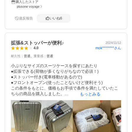
どを後から入れたい時にも、スーツケースを置いて、大き
購入したストア
く開くことなくしまえるので、大変便利です。

plusone voyage
電車での移動が多いので、加速時や、カープで動いてしま
違反報告
いいね
6
うのを抑える必要があったのですが、ストッパー機能でこ
ちらも解消されて、ノンストレスになりました。スイッチ
も上部に付いているので操作も簡単です。

拡張&ストッパーが便利♪
2024/11/12
カラーは、本当に迷ったのですが、シャンパンゴールドに
mok********
さん
4.0
しました。シルバーとゴールドの間くらいの上品な色でど
耐久性
：
普通
重量感
：
普通
んな服装とも馴染み、とても良かったです。鏡面加工なの
で、傷はつきやすいのかな…とは思うので、気になる方
小ぶりなサイズのスーツケースを探すにあたり

は、他のカラーにされた方が良いかもしれません。
●拡張できる(荷物が多くなりがちなので必須！)

●ストッパー付き(電車移動があるので)

●フロントオープン(使ったことないけど便利そう)

この条件をもとに、価格もお手頃で条件を満たしていたこ
ちらの商品を購入しました。

もっとみる
他の方も書かれているようにシャンパンゴールドはかなり
シルバー寄りの色味です。

今ドキのUSBポート、カップホルダー、荷物かけフック付
きのスーツケースも気になりましたが、なくても今のとこ
ろなんとかなりそうです(^^)
