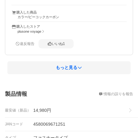
欲しかった安価版でのホワイトがないためこの色にしたの
ですが、想像以上にきれいな色合いで主人にも息子にも好
購入した商品
評。我が家にはこちらで正解だったようです。

カラー/ピーコックカーボン
まさかの注文翌日に届きテンション上がりました！来週の
旅行で使うのが今から楽しみです。

購入したストア
【追加：使用後の感想】

plusone voyage
フロントオープン予想どおりめっちゃ便利！キャスタース
トッパー電車でもバスでもしっかり効いてて手元でロック
違反報告
いいね
1
アンロック掛けれてこれまた超便利！ちょっとの奮発が大
正解でした。この少し前にどちらの機能もついていない大
き目スーツケースを買った息子は後悔してました（笑）
もっと見る
概要
製品情報
情報の誤りを報告
14,980
円
最安値（新品）
4580069671251
JANコード
ファスナータイプ
タイプ