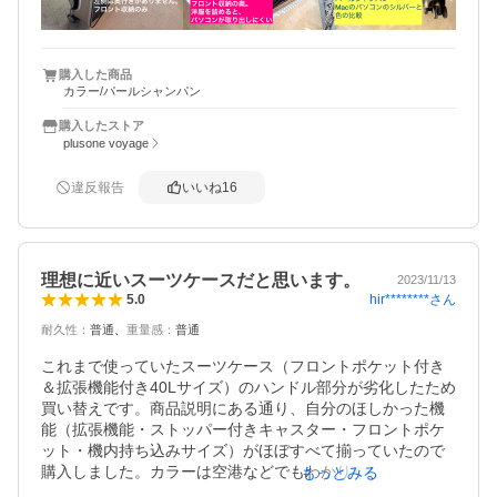
そのため、意外に荷物が入らないし、フロントからの出し
入れが前提なので、縦ファスナーで荷物が入れにくいで
す。

購入した商品
カラー/パールシャンパン
［パソコン入れのスペース]

フロントオープンの収納が独立していれば、すぐにパソコ
購入したストア
ンや資料を取り出すことが出来ますが、こちらのキャリー
plusone voyage
ケースはフロントオープン部分がメイン収納になっている
ため、洋服など物を入れた奥にパソコンを入れるようにな
違反報告
いいね
16
ります。そのため、出張などビジネス用途で使うには不向
き。

［持ち手の位置]

理想に近いスーツケースだと思います。
2023/11/13
持ち手の位置がキャリーケースの厚みに対して端よりにつ
hir********
さん
5.0
いているため、電車に乗る時など手持ちでは重いです。

耐久性
：
普通
重量感
：
普通
［その他］

これまで使っていたスーツケース（フロントポケット付き
色やキャスターは良いです。

＆拡張機能付き40Lサイズ）のハンドル部分が劣化したため
買い替えです。商品説明にある通り、自分のほしかった機
能（拡張機能・ストッパー付きキャスター・フロントポケ
ット・機内持ち込みサイズ）がほぼすべて揃っていたので
購入しました。カラーは空港などでもわかりやすい色が良
もっとみる
かったので、「ピーコックカーボン」を選択。個性的な色