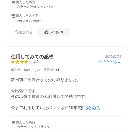
っても不便でした。

購入した商品
カラー/パールシャンパン
意外と重いので横にするときに持つ所がなくて女性だと大
変です。

購入したストア
plusone voyage
フロントオープン部分はチャックを全部開けないと出し入
れしづらい。

違反報告
いいね
18
立てた状態でチャックを開けてメイン部分へアクセスでき
るのは便利だけど綺麗に入れるには横にしてメイン部分入
れて、閉じてフロント部分に入れてみたいな二度手間感は
若干感じました。

使用してみての感想
2020/02/09
色はシャンパンというよりシルバーな感じ。マットアイボ
shi********
さん
4.0
リーが売り切れで残念。
耐久性
：
壊れにくい
重量感
：
軽い
数日前に不具合なく受け取りました。

今出張中です。

その出張で片道のみ利用しての感想です。

今まで利用していたバッグは約10年前に購入したものでし
もっとみる
たが、そのバッグと比較して、キャスターが発する音、手
に伝わってくる振動は感覚的に1／3くらいに感じます。

購入した商品
カラー/マットブラック
また、ダブルキャスターとキャスターの大きさのせいか、