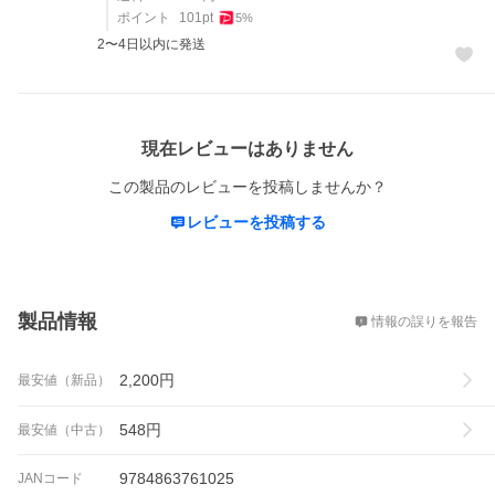
ポイント
101
pt
5
%
2〜4日以内に発送
レビュー
現在レビューはありません
この製品のレビューを投稿しませんか？
レビューを投稿する
概要
製品情報
情報の誤りを報告
2,200
円
最安値（新品）
548
円
最安値（中古）
9784863761025
JANコード