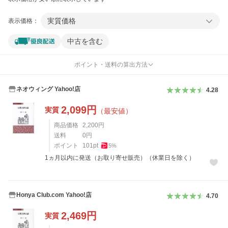
実質価格
表示価格：
中古を含む
ポイント・送料の算出方法
ネオウィング Yahoo!店
4.28
2,099
円
実質
（最安値）
商品価格
2,200
円
送料
0
円
ポイント
101
pt
5
%
1ヵ月以内に発送（お取り寄せ販売）（休業日を除く）
Honya Club.com Yahoo!店
4.70
2,469
円
実質