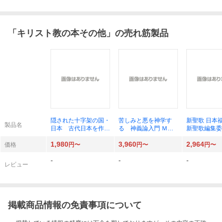
「
キリスト教の本その他
」の売れ筋製品
隠された十字架の国・
苦しみと悪を神学す
新聖歌 日本
製品名
日本 古代日本を作っ
る 神義論入門 Ｍ．
新聖歌編集委
た渡来人と原始キリス
Ｓ．Ｍ．スコット／
集
1,980
3,960
2,964
ト教 新装版 ケン・
著 加納和寛／訳
価格
円〜
円〜
円〜
ジョセフＳｒ．／著
-
-
-
ケン・ジョセフＪｒ．
レビュー
／著
掲載商品情報の免責事項について