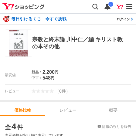
i
毎日引けるくじ 今すぐ挑戦
ログイン
宗教と終末論 川中仁／編 キリスト教
の本その他
2,200
新品：
円
最安値
548
中古：
円
（
0
件
）
レビュー
レビュー
概要
価格比較
価格比較
4
全
件
情報の誤りを報告
表示価格が安い順に表示しています