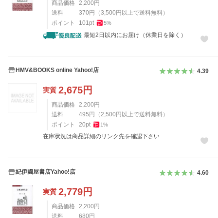
商品価格
2,200
円
送料
370
円
（
3,500
円以上で送料無料）
ポイント
101
pt
5
%
最短2日以内にお届け（休業日を除く）
HMV&BOOKS online Yahoo!店
4.39
2,675
円
実質
商品価格
2,200
円
送料
495
円
（
2,500
円以上で送料無料）
ポイント
20
pt
1
%
在庫状況は商品詳細のリンク先を確認下さい
紀伊國屋書店Yahoo!店
4.60
2,779
円
実質
商品価格
2,200
円
送料
680
円