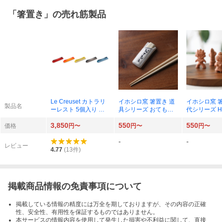
「
箸置き
」の売れ筋製品
Le Creuset カトラリ
イホシロ窯 箸置き 道
イホシロ窯 
製品名
ーレスト 5個入り レ
具シリーズ おてもと×
代シリーズ Ha
インボー
1個
輪 はにわ×1
3,850
550
550
価格
円〜
円〜
円〜
-
-
レビュー
4.77
(
13
件)
掲載商品情報の免責事項について
掲載している情報の精度には万全を期しておりますが、その内容の正確
性、安全性、有用性を保証するものではありません。
本サービスの情報内容を使用して発生した損害や不利益に関して、直接