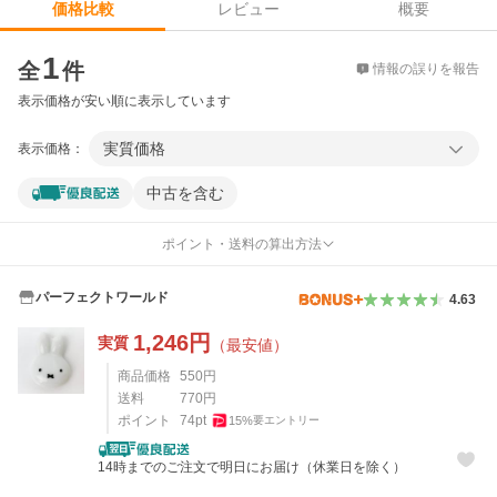
レビュー
概要
価格比較
価格比較
1
全
件
情報の誤りを報告
表示価格が安い順に表示しています
実質価格
表示価格：
中古を含む
ポイント・送料の算出方法
パーフェクトワールド
4.63
1,246
円
実質
（最安値）
商品価格
550
円
送料
770
円
ポイント
74
pt
15
%
要エントリー
14時までのご注文で明日にお届け（休業日を除く）