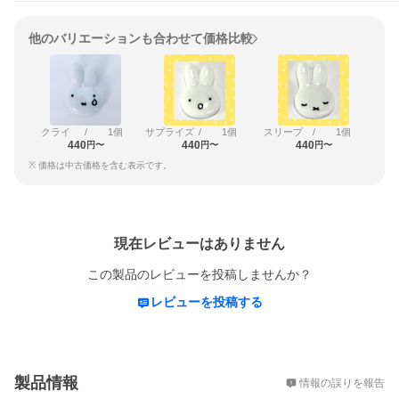
他のバリエーションも合わせて価格比較
クライ
/
1個
サプライズ
/
1個
スリープ
/
1個
440
440
440
円〜
円〜
円〜
※ 価格は中古価格を含む表示です。
レビュー
現在レビューはありません
この製品のレビューを投稿しませんか？
レビューを投稿する
概要
製品情報
情報の誤りを報告