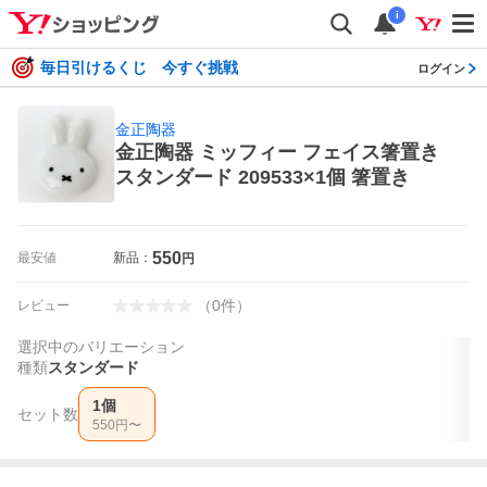
i
毎日引けるくじ 今すぐ挑戦
ログイン
金正陶器
金正陶器 ミッフィー フェイス箸置き
スタンダード 209533×1個 箸置き
550
最安値
新品：
円
（
0
件
）
レビュー
選択中のバリエーション
種類
スタンダード
1個
セット数
550
円〜