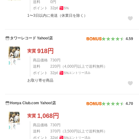
送料
0
円
ポイント
32
pt
5
%
1〜3日以内に発送（休業日を除く）
タワーレコード Yahoo!店
4.59
918
円
実質
商品価格
730
円
送料
220
円
（
4,000
円以上で送料無料）
ポイント
32
pt
5
%
エントリー済み
お取り寄せ商品
Honya Club.com Yahoo!店
4.70
1,068
円
実質
商品価格
730
円
送料
370
円
（
3,500
円以上で送料無料）
ポイント
32
pt
5
%
エントリー済み