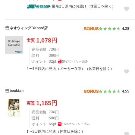
最短2日以内にお届け（休業日を除く）
ネオウィング Yahoo!店
4.28
1,078
円
実質
商品価格
730
円
送料
380
円
ポイント
32
pt
5
%
エントリー済み
2〜4日以内に発送（メーカー在庫）（休業日を除く）
bookfan
4.55
1,165
円
実質
商品価格
730
円
送料
500
円
ポイント
65
pt
10
%
エントリー済み
1〜3日以内に発送（休業日を除く）