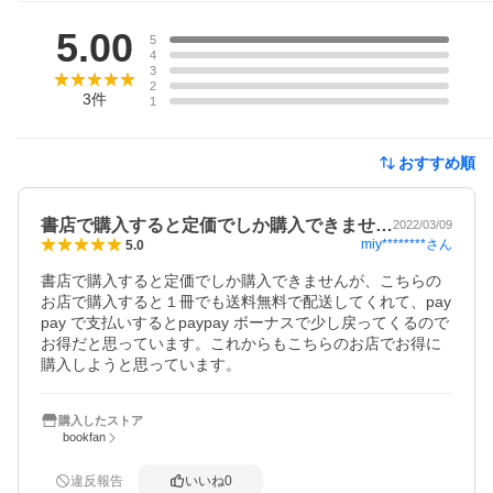
レビュー
5.00
5
4
3
2
3
件
1
おすすめ順
書店で購入すると定価でしか購入できませ…
2022/03/09
miy********
さん
5.0
書店で購入すると定価でしか購入できませんが、こちらの
お店で購入すると１冊でも送料無料で配送してくれて、pay
pay で支払いするとpaypay ボーナスで少し戻ってくるので
お得だと思っています。これからもこちらのお店でお得に
購入しようと思っています。
購入したストア
bookfan
違反報告
いいね
0