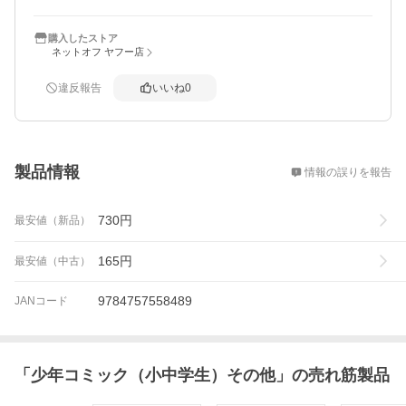
購入したストア
ネットオフ ヤフー店
違反報告
いいね
0
概要
製品情報
情報の誤りを報告
730
円
最安値（新品）
165
円
最安値（中古）
9784757558489
JANコード
「
少年コミック（小中学生）その他
」の売れ筋製品