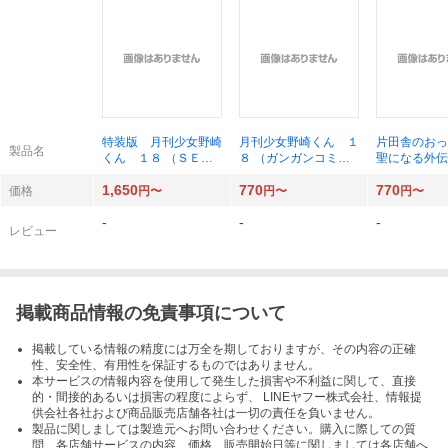
特装版 月刊少女野崎
月刊少女野崎くん １
片田舎のおっ
製品名
くん １８ （ＳＥコ
８ （ガンガンコミッ
聖になる外伝
ミックスプレミアム）
クスＯＮＬＩＮＥ）
（ガンガンコ
1,650
770
770
椿いづみ
椿いづみ／著
ＵＰ！） 佐
価格
円〜
円〜
円〜
る
-
-
-
レビュー
掲載商品情報の免責事項について
掲載している情報の精度には万全を期しておりますが、その内容の正確
性、安全性、有用性を保証するものではありません。
本サービスの情報内容を使用して発生した損害や不利益に関して、直接
的・間接的あるいは損害の程度によらず、 LINEヤフー株式会社、情報提
供会社各社および商品販売店舗各社は一切の責任を負いません。
製品に関しましては製造元へお問い合わせください。購入に際しての質
問、各店舗サービスの内容、価格、販売開始日等に関しましては各店舗へ