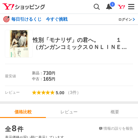
i
毎日引けるくじ 今すぐ挑戦
ログイン
性別「モナリザ」の君へ。 １
（ガンガンコミックスＯＮＬＩＮＥ）
吉村 旋 著 少年コミック（小中学
生）その他
730
新品：
円
最安値
165
中古：
円
（
3
件
）
レビュー
5.00
レビュー
概要
価格比較
価格比較
8
全
件
情報の誤りを報告
表示価格が安い順に表示しています