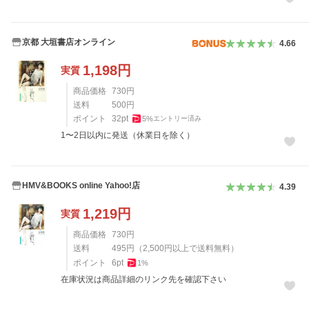
京都 大垣書店オンライン
4.66
1,198
円
実質
商品価格
730
円
送料
500
円
ポイント
32
pt
5
%
エントリー済み
1〜2日以内に発送（休業日を除く）
HMV&BOOKS online Yahoo!店
4.39
1,219
円
実質
商品価格
730
円
送料
495
円
（
2,500
円以上で送料無料）
ポイント
6
pt
1
%
在庫状況は商品詳細のリンク先を確認下さい