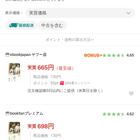
実質価格
表示価格：
中古を含む
ポイント・送料の算出方法
ebookjapan ヤフー店
4.65
665
円
実質
（最安値）
商品価格
730
円
ポイント
65
pt
10
%
要エントリー
注文確認後0日以内にご提供（休業日を除く）
bookfanプレミアム
4.62
698
円
実質
商品価格
730
円