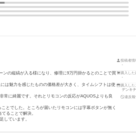
投稿者情
-
グリーンの縦縞が入る様になり、修理に9万円掛かるとのことで買
購入した
-
防止には魅力を感じたものの価格差が大きく、タイムシフトは使
購入した
デンキチW
非常に綺麗です。それとリモコンの反応がAQUOSよりも良
違反報
あることでした。ところが届いたリモコンには字幕ボタンが無く
当てることで解決。

足しています。