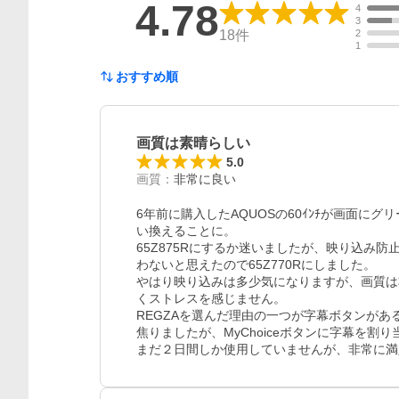
4.78
4
3
18
件
2
1
おすすめ順
画質は素晴らしい
5.0
画質
：
非常に良い
6年前に購入したAQUOSの60ｲﾝﾁが画面に
い換えることに。

65Z875Rにするか迷いましたが、映り込み
わないと思えたので65Z770Rにしました。

やはり映り込みは多少気になりますが、画質は
くストレスを感じません。

REGZAを選んだ理由の一つが字幕ボタンが
焦りましたが、MyChoiceボタンに字幕を割り
まだ２日間しか使用していませんが、非常に満