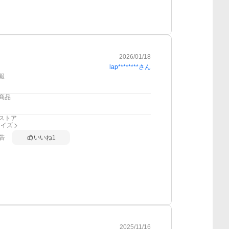
2026/01/18
lap********
さん
報
商品
ストア
ライズ
告
いいね
1
2025/11/16