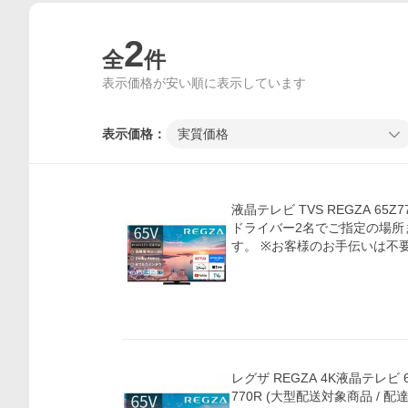
2
全
件
表示価格が安い順に表示しています
表示価格：
実質価格
液晶テレビ TVS REGZA 65Z
ドライバー2名でご指定の場所
す。 ※お客様のお手伝いは不
価格比較
レグザ REGZA 4K液晶テレビ 65V
770R (大型配送対象商品 / 