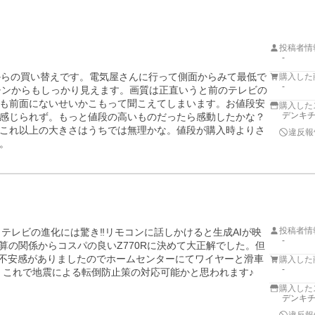
投稿者情
-
からの買い替えです。電気屋さんに行って側面からみて最低で
購入した
-
キッチンからもしっかり見えます。画質は正直いうと前のテレビの
も前面にないせいかこもって聞こえてしまいます。お値段安
購入した
デンキチW
感じられず。もっと値段の高いものだったら感動したかな？
これ以上の大きさはうちでは無理かな。値段が購入時よりさ
違反報
。
投稿者情
しテレビの進化には驚き‼️リモコンに話しかけると生成AIが映
-
算の関係からコスパの良いZ770Rに決めて大正解でした。但
干不安感がありましたのでホームセンターにてワイヤーと滑車
購入した
-
購入した
デンキチW