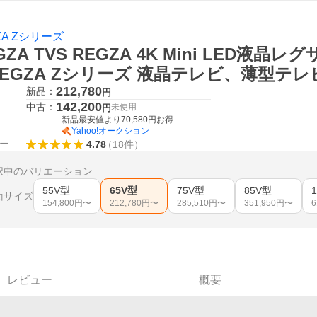
ZA Zシリーズ
ZA TVS REGZA 4K Mini LED液晶レグザ Z
REGZA Zシリーズ 液晶テレビ、薄型テレ
212,780
新品：
円
142,200
中古：
未使用
円
新品最安値より
70,580
円お得
Yahoo!オークション
ー
4.78
（
18
件
）
択中のバリエーション
55V型
65V型
75V型
85V型
面サイズ
154,800
円〜
212,780
円〜
285,510
円〜
351,950
円〜
6
レビュー
概要