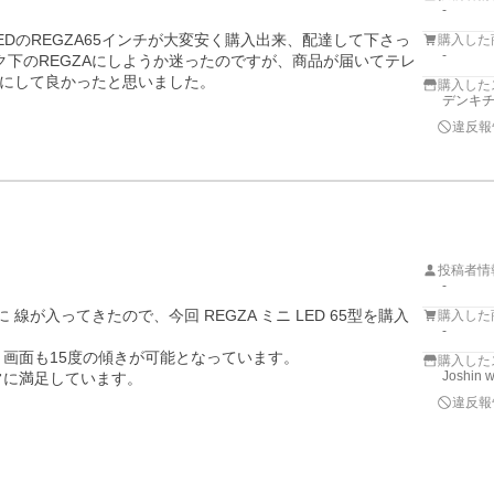
-
LEDのREGZA65インチが大変安く購入出来、配達して下さっ
購入した
-
ク下のREGZAにしようか迷ったのですが、商品が届いてテレ
にして良かったと思いました。
購入した
デンキチW
違反報
投稿者情
-
に 線が入ってきたので、今回 REGZA ミニ LED 65型を購入
購入した
-
画面も15度の傾きが可能となっています。

購入した
Joshin 
常に満足しています。
違反報