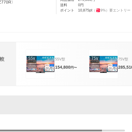
770R〉
送料
0
円
ポイント
10,875
pt
（
9
%）
要エントリー
較
55V型
75V型
154,800
285,51
円〜