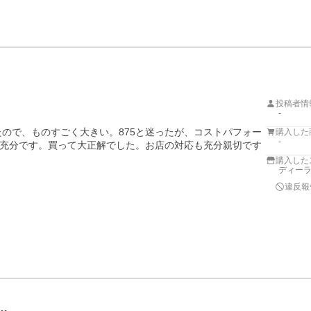
投稿者情
-
たので、ものすごく大きい。875と迷ったが、コストパフォー
購入した
-
充分です。買って大正解でした。お店の対応も充分親切です
購入した
ディー
違反報
…