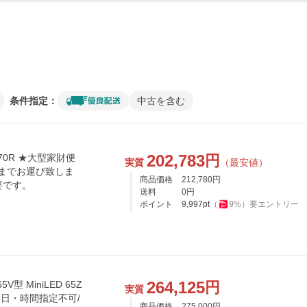
条件指定：
中古を含む
202,783
円
770R ★大型家財便
実質
（最安値）
までお運び致しま
商品価格
212,780
円
要です。
送料
0
円
ポイント
9,997
pt
（
9
%）
要エントリー
264,125
円
型 MiniLED 65Z
実質
配達日・時間指定不可/
商品価格
275,000
円