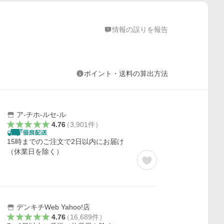
情報の誤りを報告
ポイント・送料の算出方法
ア-チホ-ルセ-ル
4.76
（
3,901
件
）
15時までのご注文で2日以内にお届け
（休業日を除く）
デンキチWeb Yahoo!店
4.76
（
16,689
件
）