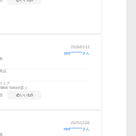
告
いいね
3
2026/01/13
yeq********
さん
報
商品
ストア
eb Yahoo!店
告
いいね
5
2025/12/28
nbd********
さん
報