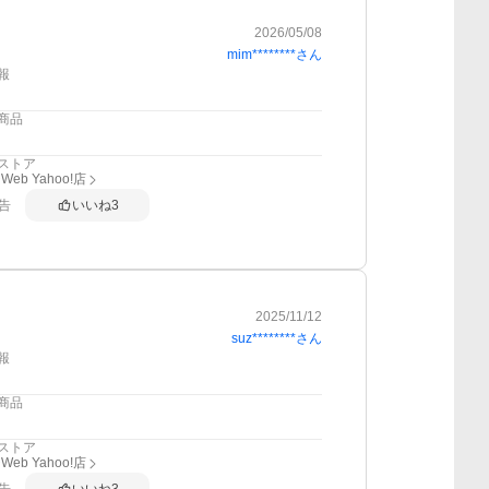
2026/05/08
mim********
さん
報
商品
ストア
eb Yahoo!店
告
いいね
3
2025/11/12
suz********
さん
報
商品
ストア
eb Yahoo!店