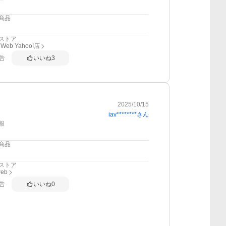
商品
ストア
eb Yahoo!店
告
いいね
3
2025/10/15
iav********
さん
報
商品
ストア
web
告
いいね
0