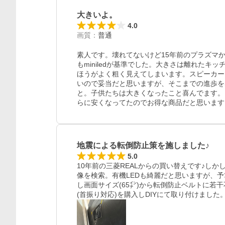
大きいよ。
4.0
画質
：
普通
素人です。壊れてないけど15年前のプラズマ
もminiledが基準でした。大きさは離れた
ほうがよく粗く見えてしまいます。スピーカー
いので妥当だと思いますが、そこまでの進歩を
と。子供たちは大きくなったこと喜んでます。
らに安くなってたのでお得な商品だと思います
地震による転倒防止策を施しました♪
5.0
10年前の三菱REALからの買い替えです♪しか
像を検索。有機LEDも綺麗だと思いますが、予
し画面サイズ(65㌅)から転倒防止ベルトに若