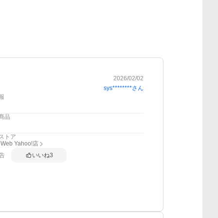
2026/02/02
sys********
さん
報
商品
ストア
eb Yahoo!店
告
いいね
3