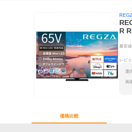
REG
REG
R 
最安値
レビュ
選
画
価格比較