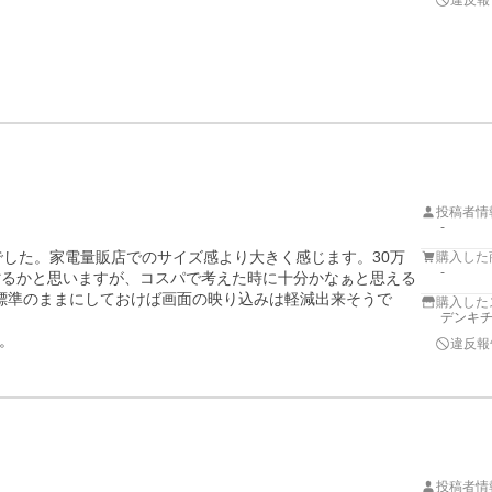
違反報
投稿者情
-
でした。家電量販店でのサイズ感より大きく感じます。30万
購入した
-
劣るかと思いますが、コスパで考えた時に十分かなぁと思える
標準のままにしておけば画面の映り込みは軽減出来そうで
購入した
デンキチW
。
違反報
投稿者情