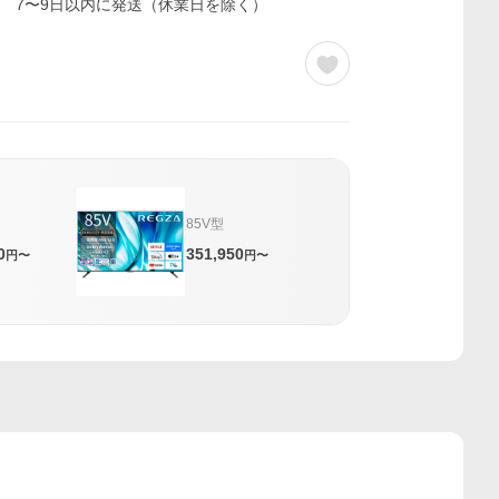
7〜9日以内に発送（休業日を除く）
85V型
0
351,950
円〜
円〜