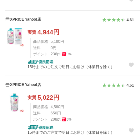
XPRICE Yahoo!店
4.61
4,944
円
実質
商品価格
5,180
円
送料
0
円
ポイント
236
pt
5
%
15時までのご注文で明日にお届け（休業日を除く）
XPRICE Yahoo!店
4.61
5,022
円
実質
商品価格
4,580
円
送料
650
円
ポイント
208
pt
5
%
15時までのご注文で明日にお届け（休業日を除く）