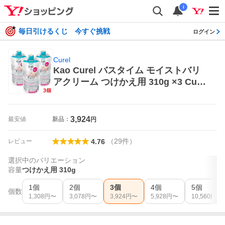
i
毎日引けるくじ 今すぐ挑戦
ログイン
Curel
Kao Curel バスタイム モイストバリ
アクリーム つけかえ用 310g ×3 Curel
ボディクリーム
3,924
最安値
新品：
円
（
29
件
）
レビュー
4.76
選択中のバリエーション
容量
つけかえ用 310g
1個
2個
3個
4個
5個
個数
1,308
円〜
3,078
円〜
3,924
円〜
5,928
円〜
10,560
円〜