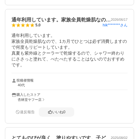
通年利用しています。家族全員乾燥肌なの…
2026/06/17
hik********
さん
5.0
通年利用しています。

家族全員乾燥肌なので、1カ月でひとつは必ず消費しますの
で何度もリピートしています。

真夏も紫外線とクーラーで乾燥するので、シャワー終わり
にささっと塗れて、べたべたすることはないのでおすすめ
です。
投稿者情報
40代
購入したストア
杏林堂ヤフー店
違反報告
いいね
0
とてものびが良く、塗りやすいです。子ど…
2025/08/02