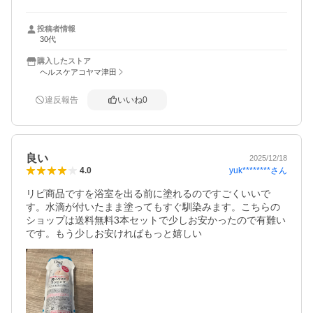
投稿者情報
30代
購入したストア
ヘルスケアコヤマ津田
違反報告
いいね
0
良い
2025/12/18
yuk********
さん
4.0
リピ商品ですを浴室を出る前に塗れるのですごくいいで
す。水滴が付いたまま塗ってもすぐ馴染みます。こちらの
ショップは送料無料3本セットで少しお安かったので有難い
です。もう少しお安ければもっと嬉しい