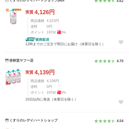
くすりのレデイハートショップplus
4.62
4,126
円
実質
商品価格
4,323
円
送料
0
円
ポイント
197
pt
5
%
12時までのご注文で明日にお届け（休業日を除く）
杏林堂ヤフー店
4.70
4,139
円
実質
商品価格
4,336
円
送料
0
円
ポイント
197
pt
5
%
10日以内に発送（休業日を除く）
くすりのレデイハートショップ
4.54