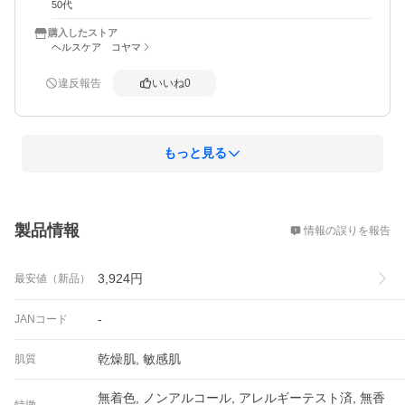
50代
購入したストア
ヘルスケア コヤマ
違反報告
いいね
0
もっと見る
概要
製品情報
情報の誤りを報告
3,924
円
最安値（新品）
-
JANコード
乾燥肌, 敏感肌
肌質
無着色, ノンアルコール, アレルギーテスト済, 無香
特徴