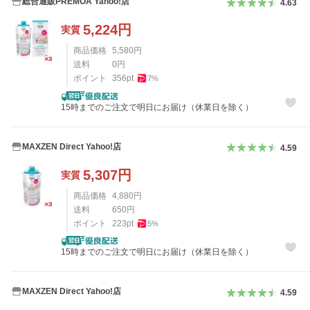
総合通販PREMOA Yahoo!店
4.63
5,224
円
実質
商品価格
5,580
円
送料
0
円
ポイント
356
pt
7
%
15時までのご注文で明日にお届け（休業日を除く）
MAXZEN Direct Yahoo!店
4.59
5,307
円
実質
商品価格
4,880
円
送料
650
円
ポイント
223
pt
5
%
15時までのご注文で明日にお届け（休業日を除く）
MAXZEN Direct Yahoo!店
4.59