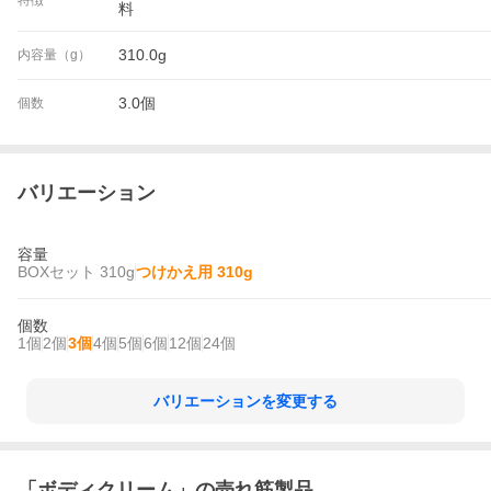
料
310.0g
内容量（g）
3.0個
個数
バリエーション
容量
BOXセット 310g
つけかえ用 310g
個数
1個
2個
3個
4個
5個
6個
12個
24個
バリエーションを変更する
「
ボディクリーム
」の売れ筋製品