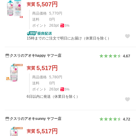
5,507
円
実質
商品価格
5,770
円
送料
0
円
ポイント
263
pt
5
%
15時までのご注文で明日にお届け（休業日を除く）
クスリのアオキhappy ヤフー店
4.67
5,517
円
実質
商品価格
5,780
円
送料
0
円
ポイント
263
pt
5
%
6日以内に発送（休業日を除く）
クスリのアオキsunny ヤフー店
4.72
5,517
円
実質