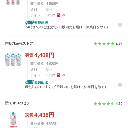
商品価格
4,598
円
送料
0
円
ポイント
209
pt
5
%
24時までのご注文で2日以内にお届け（休業日を除く）
ECkawaストア
4.76
4,408
円
実質
商品価格
4,620
円
送料
0
円
ポイント
212
pt
5
%
8時までのご注文で2日以内にお届け（休業日を除く）
くすりのセラ
4.60
4,438
円
実質
商品価格
4,650
円