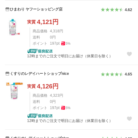
ひまわり ヤフーショッピング店
4.62
4,121
円
実質
商品価格
4,318
円
送料
0
円
ポイント
197
pt
5
%
12時までのご注文で明日にお届け（休業日を除く）
くすりのレデイハートショップnice
4.65
4,126
円
実質
商品価格
4,323
円
送料
0
円
ポイント
197
pt
5
%
12時までのご注文で明日にお届け（休業日を除く）