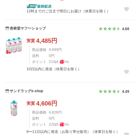
12時までのご注文で明日にお届け（休業日を除く）
杏林堂ヤフーショップ
4.68
4,485
円
実質
商品価格
4,699
円
送料
0
円
ポイント
214
pt
5
%
10日以内に発送（休業日を除く）
サンドラッグe-shop
4.49
4,606
円
実質
商品価格
4,826
円
送料
0
円
ポイント
220
pt
5
%
9〜11日以内に発送（お取り寄せ販売）（休業日を除く）