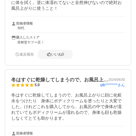
に体を拭く。逆に体濡れてないと全然伸びないので絶対お
風呂上がりに使うこと！
投稿者情報
30代
購入したストア
杏林堂ヤフー店
違反報告
いいね
0
冬はすぐに乾燥してしまうので、お風呂上…
2024/06/30
qtb********
さん
5.0
冬はすぐに乾燥してしまうので、お風呂上がりに顔に化粧
水をつけたり　身体にボディクリームを塗ったりと大変で
した。けれどこれを購入してから、お風呂の中で身体が濡
れていてもボディクリームが濡れるので、身体も顔も乾燥
しなくてとても助かります。
投稿者情報