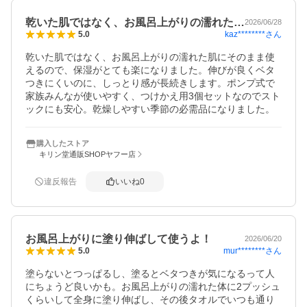
乾いた肌ではなく、お風呂上がりの濡れた…
2026/06/28
kaz********
さん
5.0
乾いた肌ではなく、お風呂上がりの濡れた肌にそのまま使
えるので、保湿がとても楽になりました。伸びが良くベタ
つきにくいのに、しっとり感が長続きします。ポンプ式で
家族みんなが使いやすく、つけかえ用3個セットなのでスト
ックにも安心。乾燥しやすい季節の必需品になりました。 
購入したストア
キリン堂通販SHOPヤフー店
違反報告
いいね
0
お風呂上がりに塗り伸ばして使うよ！
2026/06/20
mur********
さん
5.0
塗らないとつっぱるし、塗るとベタつきが気になるって人
にちょうど良いかも。お風呂上がりの濡れた体に2プッシュ
くらいして全身に塗り伸ばし、その後タオルでいつも通り