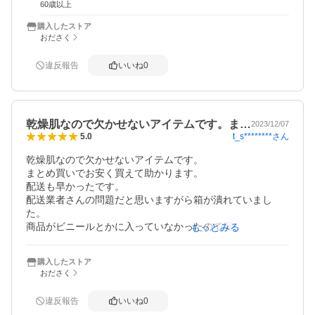
60歳以上
購入したストア
おださく
違反報告
いいね
0
乾燥肌なので欠かせないアイテムです。ま…
2023/12/07
t_s********
さん
5.0
乾燥肌なので欠かせないアイテムです。

まとめ買いでお安く買えて助かります。

配送も早かったです。

配送業者さんの問題だと思いますがら箱が潰れていまし
た。

商品がビニールとかに入っていなかったので漏れていなか
もっとみる
ったので、よかったと思いました。
購入したストア
おださく
違反報告
いいね
0