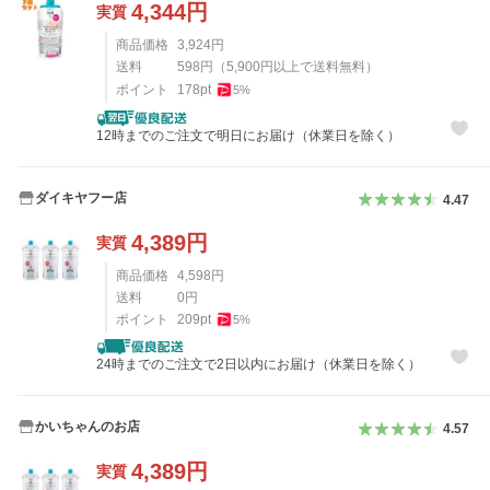
4,344
円
実質
商品価格
3,924
円
送料
598
円
（
5,900
円以上で送料無料）
ポイント
178
pt
5
%
12時までのご注文で明日にお届け（休業日を除く）
ダイキヤフー店
4.47
4,389
円
実質
商品価格
4,598
円
送料
0
円
ポイント
209
pt
5
%
24時までのご注文で2日以内にお届け（休業日を除く）
かいちゃんのお店
4.57
4,389
円
実質