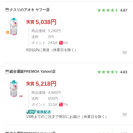
クスリのアオキ ヤフー店
4.67
5,038
円
実質
商品価格
5,280
円
送料
0
円
ポイント
242
pt
5
%
6日以内に発送（休業日を除く）
総合通販PREMOA Yahoo!店
4.63
5,218
円
実質
商品価格
4,880
円
送料
650
円
ポイント
312
pt
7
%
15時までのご注文で明日にお届け（休業日を除く）