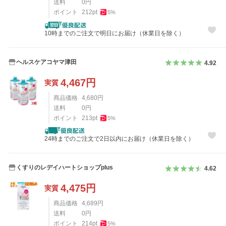
送料
0
円
ポイント
212
pt
5
%
10時までのご注文で明日にお届け（休業日を除く）
ヘルスケアコヤマ津田
4.92
4,467
円
実質
商品価格
4,680
円
送料
0
円
ポイント
213
pt
5
%
24時までのご注文で2日以内にお届け（休業日を除く）
くすりのレデイハートショップplus
4.62
4,475
円
実質
商品価格
4,689
円
送料
0
円
ポイント
214
pt
5
%