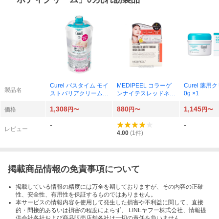
Curel バスタイム モイ
MEDIPEEL コラーゲ
Curel 薬用
製品名
ストバリアクリーム
ンナイテスレッドネッ
0g ×1
つけかえ用 310g ×1
ククリーム2.0 100ml
1,308
880
1,145
価格
円〜
円〜
円〜
-
-
レビュー
4.00
(
1
件)
掲載商品情報の免責事項について
掲載している情報の精度には万全を期しておりますが、その内容の正確
性、安全性、有用性を保証するものではありません。
本サービスの情報内容を使用して発生した損害や不利益に関して、直接
的・間接的あるいは損害の程度によらず、 LINEヤフー株式会社、情報提
供会社各社および商品販売店舗各社は一切の責任を負いません。