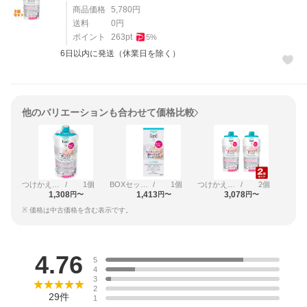
商品価格
5,780
円
送料
0
円
ポイント
263
pt
5
%
6日以内に発送（休業日を除く）
他のバリエーションも合わせて価格比較
つけかえ用 310g
/
1個
BOXセット 310g
/
1個
つけかえ用 310g
/
2個
1,308
1,413
3,078
円〜
円〜
円〜
※ 価格は中古価格を含む表示です。
レビュー
4.76
5
4
3
2
29
件
1