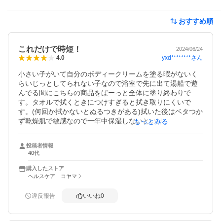
おすすめ順
これだけで時短！
2024/06/24
yxd********
さん
4.0
小さい子がいて自分のボディークリームを塗る暇がないく
らいじっとしてられない子なので浴室で先に出て湯船で遊
んでる間にこちらの商品をばーっと全体に塗り終わりで
す。タオルで拭くときにつけすぎると拭き取りにくいで
す。(何回か拭かないとぬるつきがある)拭いた後はベタつか
ず乾燥肌で敏感なので一年中保湿しないといけないためと
もっとみる
ても助かります。容器の形も片手で出せて良いです！
投稿者情報
40代
購入したストア
ヘルスケア コヤマ
違反報告
いいね
0