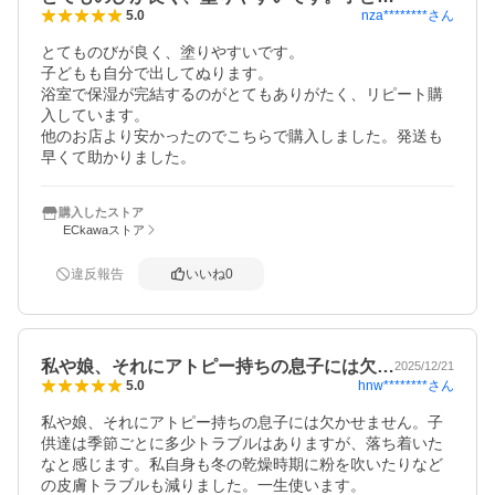
nza********
さん
5.0
とてものびが良く、塗りやすいです。

子どもも自分で出してぬります。

浴室で保湿が完結するのがとてもありがたく、リピート購
入しています。

他のお店より安かったのでこちらで購入しました。発送も
早くて助かりました。
購入したストア
ECkawaストア
違反報告
いいね
0
私や娘、それにアトピー持ちの息子には欠…
2025/12/21
hnw********
さん
5.0
私や娘、それにアトピー持ちの息子には欠かせません。子
供達は季節ごとに多少トラブルはありますが、落ち着いた
なと感じます。私自身も冬の乾燥時期に粉を吹いたりなど
の皮膚トラブルも減りました。一生使います。