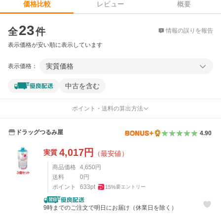
レビュー
概要
価格比較
価格比較
23
全
件
情報の誤りを報告
表示価格が安い順に表示しています
実質価格
表示価格：
中古を含む
ポイント・送料の算出方法
ドラッグつるみ屋
4.90
4,017
円
実質
（最安値）
商品価格
4,650
円
送料
0
円
ポイント
633
pt
15
%
要エントリー
9時までのご注文で明日にお届け（休業日を除く）