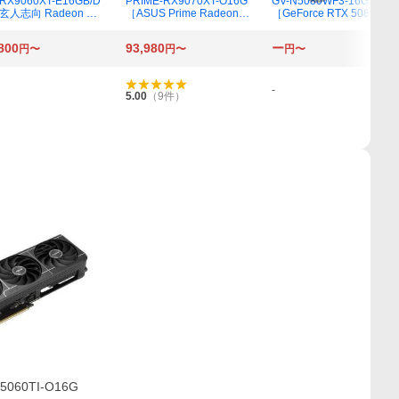
RX9060XT-E16GB/D
PRIME-RX9070XT-O16G
GV-N5080WF3-16GD
［玄人志向 Radeon RX
［ASUS Prime Radeon R
［GeForce RTX 5080 WI
60 XT デュアルファン
X 9070 XT OC Edition 16
NDFORCE SFF 16G］
 グラフィックボード
GB GDDR6］
800
93,980
ー
円〜
円〜
円〜
6GB）］
-
5.00
（
9
件）
5060TI-O16G