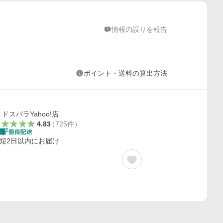
情報の誤りを報告
ポイント・送料の算出方法
ドスパラYahoo!店
4.83
（
725
件
）
短2日以内にお届け