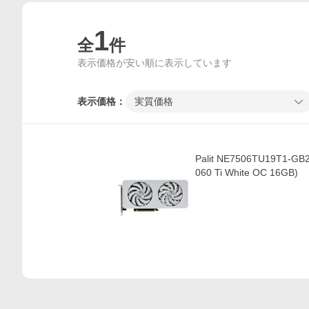
1
全
件
表示価格が安い順に表示しています
表示価格：
実質価格
価格比較
Palit NE7506TU19T1-GB
060 Ti White OC 16GB)