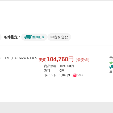
条件指定：
中古を含む
104,760
円
2061M (GeForce RTX 5
実質
（最安値）
商品価格
109,800
円
送料
0
円
最
ポイント
5,040
pt
（
5
%）