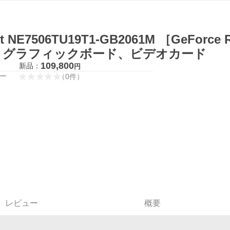
it NE7506TU19T1-GB2061M ［GeForce R
］ グラフィックボード、ビデオカード
109,800
新品：
円
ー
（
0
件
）
レビュー
概要