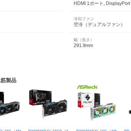
HDMI 1ポート, DisplayPo
冷却ファン
空冷（デュアルファン）
幅（長さ）
291.9mm
れ筋製品