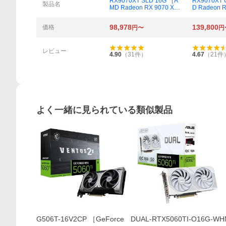
RX9070XT SLD 16G ［A
RX9070XT 
概要
製品名
MD Radeon RX 9070 XT
D Radeon R
Steel Legend Dark 16G
hallenger 
B］
98,978
139,800
価格
円〜
円
レビュー
4.90
（
31
件）
4.67
（
21
件
よく一緒に見られている類似製品
G506T-16V2CP ［GeForce
DUAL-RTX5060TI-O16G-WH