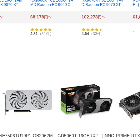
CL 16G ［AM
RX9060XT CL 16GO ［A
RX9070XT SL 16G ［AM
RD-
X 9070 XT C
MD Radeon RX 9060 XT
D Radeon RX 9070 XT St
F 
16GB］
Challenger 16GB OC］
eel Legend 16GB］
90
搭載
68,178
102,278
61,
〜
円〜
円〜
（1
-
）
4.81
（
31
件）
4.64
（
33
件）
NE7506TU19P1-GB2062M
GD5060T-16GERX2 ［INNO
PRIME-RTX