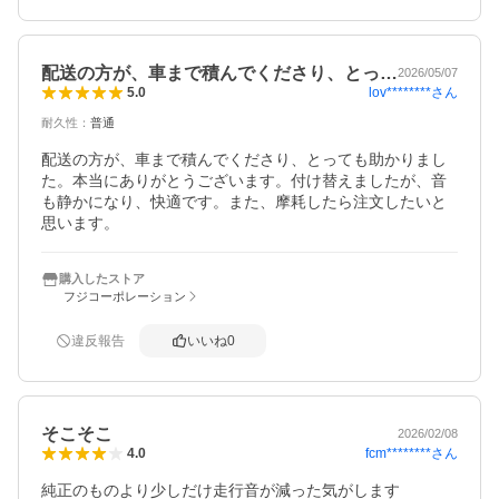
配送の方が、車まで積んでくださり、とっ…
2026/05/07
lov********
さん
5.0
耐久性
：
普通
配送の方が、車まで積んでくださり、とっても助かりまし
た。本当にありがとうございます。付け替えましたが、音
も静かになり、快適です。また、摩耗したら注文したいと
思います。
購入したストア
フジコーポレーション
違反報告
いいね
0
そこそこ
2026/02/08
fcm********
さん
4.0
純正のものより少しだけ走行音が減った気がします
