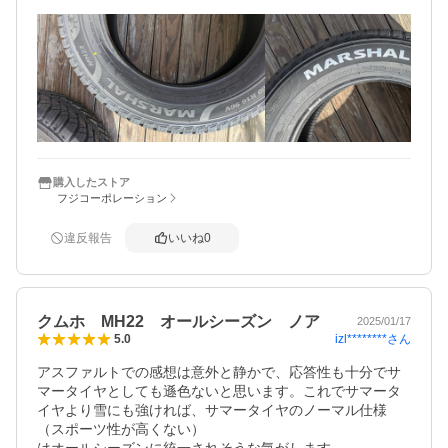
また、アウトドア目線で自作ホワイトレターもしてしまい
ました。
購入したストア
フジコーポレーション
違反報告
いいね
0
クムホ MH22 オールシーズン ノア
2025/01/17
izl********
さん
5.0
アスファルトでの感想は意外と静かで、応答性も十分でサ
マータイヤとしても遜色ないと思います。これでサマータ
イヤより雪にも強ければ、サマータイヤのノーマル仕様
（スポーツ性が高くない）

はオールシーズンに統一されそうな気がします。