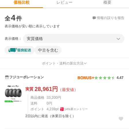
レビュー
概要
価格比較
価格比較
4
全
件
情報の誤りを報告
表示価格が安い順に表示しています
実質価格
表示価格：
中古を含む
ポイント・送料の算出方法
フジコーポレーション
4.47
28,961
円
実質
（最安値）
商品価格
33,200
円
送料
0
円
ポイント
4,239
pt
14
%
要エントリー
2日以内に発送（休業日を除く）