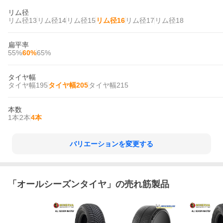
リム径
リム径13
リム径14
リム径15
リム径16
リム径17
リム径18
扁平率
55%
60%
65%
タイヤ幅
タイヤ幅195
タイヤ幅205
タイヤ幅215
本数
1本
2本
4本
バリエーションを変更する
「
オールシーズンタイヤ
」の売れ筋製品