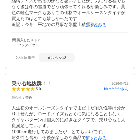
結構ノイズが出るのかなと思いましたが、気になる程でも
なく後は冬の雪道でどう頑張ってくれるか楽しみです。黄
色の軽点マークもありこの価格でオールシーズンタイヤが
買えたのはとても嬉しかったです

追記：今冬　平地での見事な氷盤上積雪路を走りました
もっとみる
が　「絶対ヤバい滑るんだろうな～」　というぐらい慎重
に走れば　「怖っ！」ということもなく意外と踏ん張って
購入したストア
くれました　イメージ的には30Ｋｍ以下でとにかく急がつ
フジタイヤ
くような運転をしなければ全く怖くはありませんでした　
ただ　タイヤにあったチェーンの携行はしておくのがベス
違反報告
いいね
0
乗り心地抜群！！
2026/04/12
hir********
さん
5.0
耐久性
：
普通
人生初のオールシーズンタイヤでまだまだ耐久性等は分か
りませんが、ロードノイズもとくに気になることもなく、
タイヤパターンは個人的に好きなタイプで、乗り心地も大
変満足しています。

1000km走行してみましたが、とてもいいです。

耐久性も含め、今後が楽しみな商品です。

もっとみる