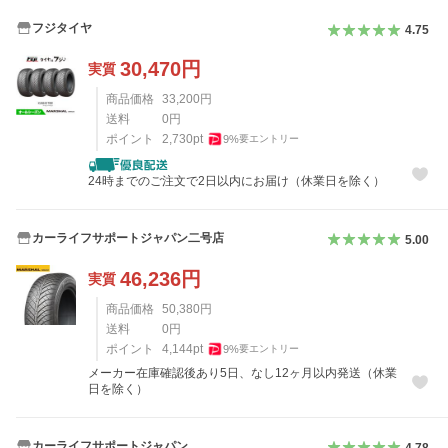
フジタイヤ
4.75
30,470
円
実質
商品価格
33,200
円
送料
0
円
ポイント
2,730
pt
9
%
要エントリー
24時までのご注文で2日以内にお届け（休業日を除く）
カーライフサポートジャパン二号店
5.00
46,236
円
実質
商品価格
50,380
円
送料
0
円
ポイント
4,144
pt
9
%
要エントリー
メーカー在庫確認後あり5日、なし12ヶ月以内発送（休業
日を除く）
カーライフサポートジャパン
4.78