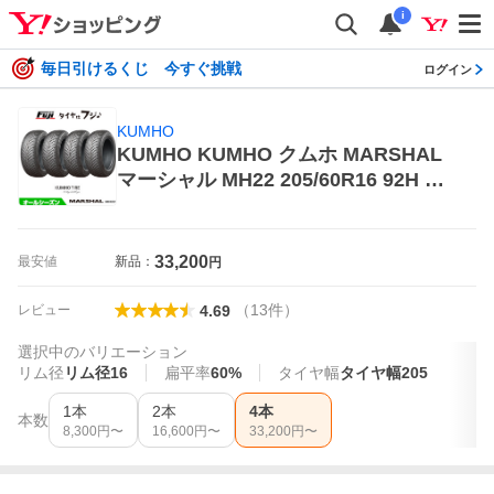
i
毎日引けるくじ 今すぐ挑戦
ログイン
KUMHO
KUMHO KUMHO クムホ MARSHAL
マーシャル MH22 205/60R16 92H オ
ールシーズンタイヤ×4本 オールシー
ズンタイヤ
33,200
最安値
新品：
円
（
13
件
）
レビュー
4.69
選択中のバリエーション
リム径
リム径16
扁平率
60%
タイヤ幅
タイヤ幅205
1本
2本
4本
本数
8,300
円〜
16,600
円〜
33,200
円〜