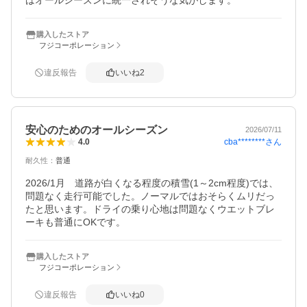
購入したストア
フジコーポレーション
違反報告
いいね
2
安心のためのオールシーズン
2026/07/11
cba********
さん
4.0
耐久性
：
普通
2026/1月　道路が白くなる程度の積雪(1～2cm程度)では、
問題なく走行可能でした。ノーマルではおそらくムリだっ
たと思います。ドライの乗り心地は問題なくウエットブレ
購入したストア
フジコーポレーション
違反報告
いいね
0