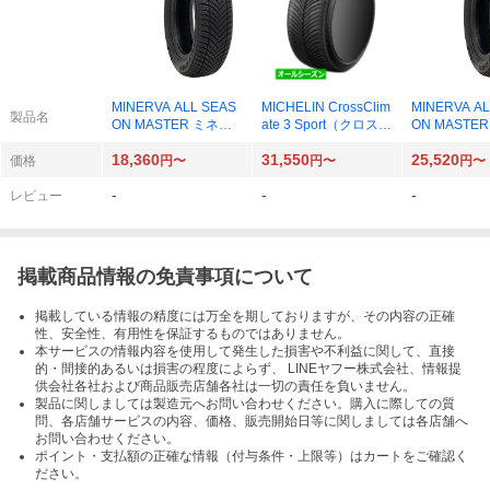
MINERVA ALL SEAS
MICHELIN CrossClim
MINERVA AL
製品名
ON MASTER ミネル
ate 3 Sport（クロスク
ON MASTE
バ オールシーズンマ
ライメート3スポー
バ オールシ
18,360
31,550
25,520
スター 155/65R14 75
ツ） 225/40R19 93Y
スター 195/6
価格
円〜
円〜
円〜
T オールシーズンタイ
XL オールシーズンタ
H オールシ
-
-
-
ヤ×4本
イヤ×1本
ヤ×4本
レビュー
掲載商品情報の免責事項について
掲載している情報の精度には万全を期しておりますが、その内容の正確
性、安全性、有用性を保証するものではありません。
本サービスの情報内容を使用して発生した損害や不利益に関して、直接
的・間接的あるいは損害の程度によらず、 LINEヤフー株式会社、情報提
供会社各社および商品販売店舗各社は一切の責任を負いません。
製品に関しましては製造元へお問い合わせください。購入に際しての質
問、各店舗サービスの内容、価格、販売開始日等に関しましては各店舗へ
お問い合わせください。
ポイント・支払額の正確な情報（付与条件・上限等）はカートをご確認く
ださい。