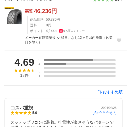
46,236
円
実質
商品価格
50,380
円
送料
0
円
ポイント
4,144
pt
9
%
要エントリー
メーカー在庫確認後あり5日、なし12ヶ月以内発送（休業
日を除く）
レビュー
4.69
5
4
3
2
13
件
1
おすすめ順
コスパ重視
2024/04/25
g3z********
さん
5.0
スッテップワゴンに装着。排雪性が良さそうなパターンで