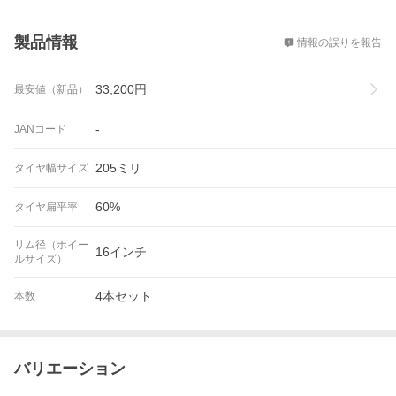
概要
製品情報
情報の誤りを報告
33,200
円
最安値（新品）
-
JANコード
205ミリ
タイヤ幅サイズ
60%
タイヤ扁平率
リム径（ホイー
16インチ
ルサイズ）
4本セット
本数
バリエーション