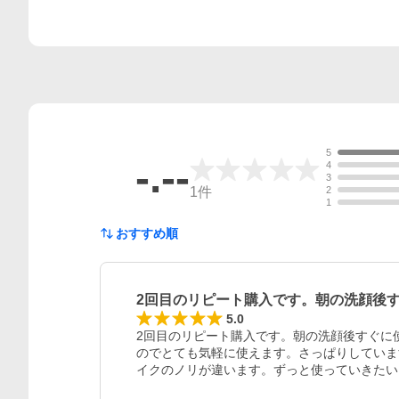
5
-.--
4
3
1
件
2
1
おすすめ順
2回目のリピート購入です。朝の洗顔後
レビュー
5.0
2回目のリピート購入です。朝の洗顔後すぐに
のでとても気軽に使えます。さっぱりしていま
イクのノリが違います。ずっと使っていきたい