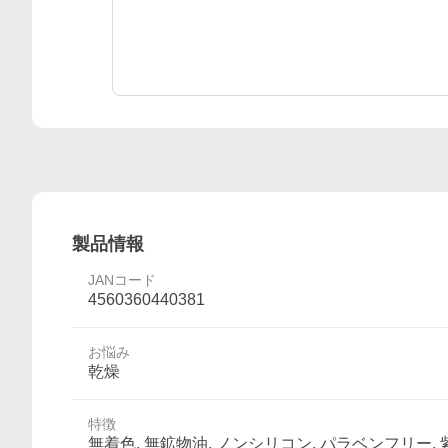
製品情報
JANコード
4560360440381
お悩み
乾燥
特徴
無着色, 無鉱物油, ノンシリコン, パラベンフリー,