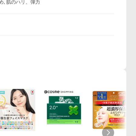
締め, 肌のハリ、弾力