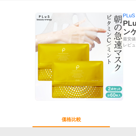
PLu
PL
ン
最安値
レビュ
価格比較