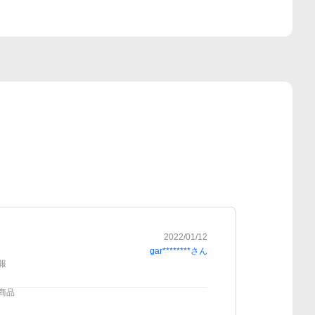
2022/01/12
gar********
さん
報
商品