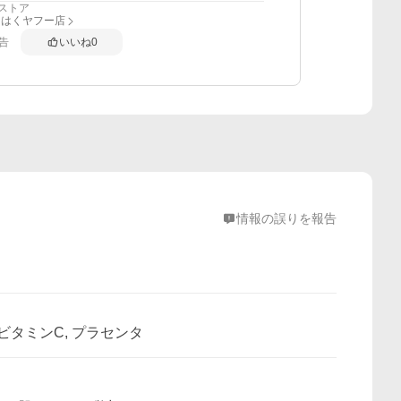
ストア
こはくヤフー店
告
いいね
0
情報の誤りを報告
 ビタミンC, プラセンタ