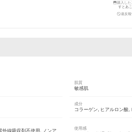
購入した
すとあ
違反報
肌質
敏感肌
成分
コラーゲン, ヒアルロン酸,
使用感
 紫外線吸収剤不使用, ノンア