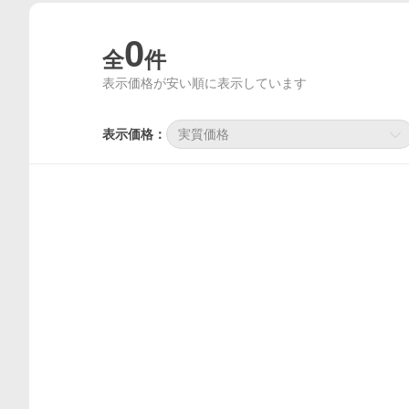
0
全
件
表示価格が安い順に表示しています
表示価格：
実質価格
価格比較