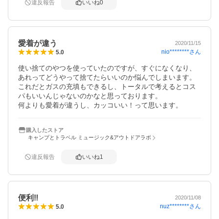
違反報告
いいね
0
愛着が違う
2020/11/15
nio********
さん
5.0
使い捨てのやつを使っていたのですが、すぐになくなり、
あれってどうやって捨てたらいいのか悩んでしまいます。

これだとガスの充填もできるし、トータルで考えるとコス
パもいいんじゃないのかなと思っております。

何よりも愛着が違うし、カッコいい！って思います。
購入したストア
キャンプとトラベル ミュージック&アウトドアラボ
違反報告
いいね
1
便利‼︎
2020/11/08
nuz********
さん
5.0