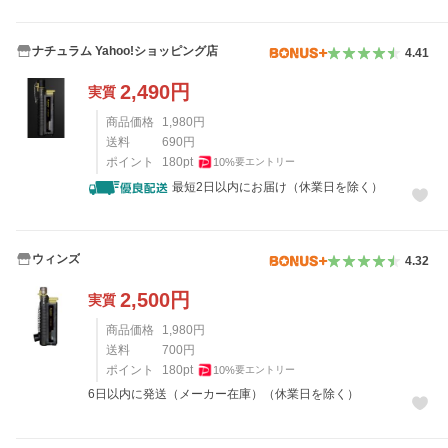
ナチュラム Yahoo!ショッピング店
4.41
2,490
円
実質
商品価格
1,980
円
送料
690
円
ポイント
180
pt
10
%
要エントリー
最短2日以内にお届け（休業日を除く）
ウィンズ
4.32
2,500
円
実質
商品価格
1,980
円
送料
700
円
ポイント
180
pt
10
%
要エントリー
6日以内に発送（メーカー在庫）（休業日を除く）