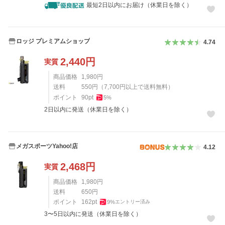
最短2日以内にお届け（休業日を除く）
ロッジ プレミアムショップ
4.74
2,440
円
実質
商品価格
1,980
円
送料
550
円
（
7,700
円以上で送料無料）
ポイント
90
pt
5
%
2日以内に発送（休業日を除く）
メガスポーツYahoo!店
4.12
2,468
円
実質
商品価格
1,980
円
送料
650
円
ポイント
162
pt
9
%
エントリー済み
3〜5日以内に発送（休業日を除く）