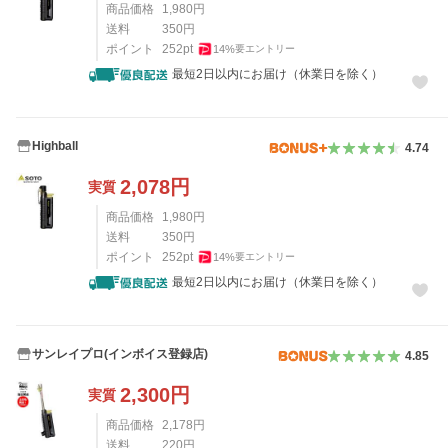
商品価格
1,980
円
送料
350
円
ポイント
252
pt
14
%
要エントリー
最短2日以内にお届け（休業日を除く）
Highball
4.74
2,078
円
実質
商品価格
1,980
円
送料
350
円
ポイント
252
pt
14
%
要エントリー
最短2日以内にお届け（休業日を除く）
サンレイプロ(インボイス登録店)
4.85
2,300
円
実質
商品価格
2,178
円
送料
220
円