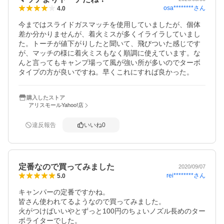
osa********
さん
4.0
今まではスライドガスマッチを使用していましたが、個体
差か分かりませんが、着火ミスが多くイライラしていまし
た。トーチが値下がりしたと聞いて、飛びついた感じです
が、マッチの様に着火ミスもなく順調に使えています。な
んと言ってもキャンプ場って風が強い所が多いのでターボ
タイプの方が良いですね。早くこれにすれば良かった。
購入したストア
アリスモールYahoo!店
違反報告
いいね
0
定番なので買ってみました
2020/09/07
rei********
さん
5.0
キャンパーの定番ですかね。

皆さん使われてるようなので買ってみました。

火がつけばいいやとずっと100円のちょいノズル長めのター
ボライターでした。
