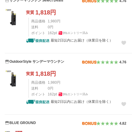
サンデーマウンテン Select Deals
4.76
1,818
円
実質
商品価格
1,980
円
送料
0
円
ポイント
162
pt
9
%
エントリー済み
最短2日以内にお届け（休業日を除く）
OutdoorStyle サンデーマウンテン
4.76
1,818
円
実質
商品価格
1,980
円
送料
0
円
ポイント
162
pt
9
%
エントリー済み
最短2日以内にお届け（休業日を除く）
BLUE GROUND
4.82