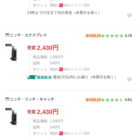
ポイント
98
pt
5
%
エントリー済み
14時までの注文で当日発送（休業日を除く）
ニッチ・エクスプレス
4.76
2,430
円
実質
商品価格
1,980
円
送料
540
円
ポイント
90
pt
5
%
エントリー済み
最短2日以内にお届け（休業日を除く）
ニッチ・リッチ・キャッチ
4.61
2,430
円
実質
商品価格
1,980
円
送料
540
円
ポイント
90
pt
5
%
エントリー済み