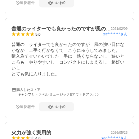
違反報告
いいね
0
普通のライターでも良かったのですが風の…
2021/02/09
tec********
さん
5.0
普通の　ライターでも良かったのですが　風の強い日にな
かなか　上手く行かなくて　こうにゅうしてみました。

購入為てせいかいでした　手は　熱くならないし　狭いと
ころも　やりやすいし　コンパクトにしまえるし　格好い
いし

とても気に入りました。
購入したストア
キャンプとトラベル ミュージック&アウトドアラボ
違反報告
いいね
0
火力が強く実用的
2026/05/23
xed********
さん
4.0