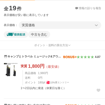
価格比較
19
全
件
情報の誤りを報告
表示価格が安い順に表示しています
実質価格
表示価格：
中古を含む
ポイント・送料の算出方法
キャンプとトラベル ミュージック&アウト
4.87
ドアラボ
1,800
円
実質
（最安値）
商品価格
1,980
円
送料
0
円
ポイント
180
pt
10
%
要エントリー
1〜2日以内に発送（休業日を除く）