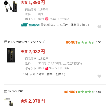
1,890
円
実質
商品価格
1,980
円
送料
0
円
ポイント
90
pt
5
%
エントリー済み
最短2日以内にお届け（休業日を除く）
カモシカオンラインショップ
4.53
2,032
円
実質
商品価格
1,782
円
送料
330
円
（
13,200
円以上で送料無料）
ポイント
80
pt
5
%
エントリー済み
3〜5日以内に発送（休業日を除く）
SNB-SHOP
4.68
2,078
円
実質