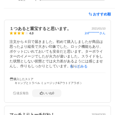
おすすめ順
１つあると重宝すると思います。
2021/01/10
jcd********
さん
4.0
注文から４日で届きました。初めて購入しましたが商品は
思ったより縦長で大きい印象でした。ロック機能もあり、
ポケットにいれておいても安全だと思います。ターボライ
ターのイメージでしたが火力が違いました。スライドをし
た状態としない状態とでは火力差があるようには感じませ
んし、作りもしっかりとしています。知り合いがタバコを
もっとみる
吸うときに試しに火をつけさせてもらったところ、加減が
わからずタバコが焦げてしまいました。釣りの仕掛け作り
購入したストア
に使用していますが、火力が強いせいか加減が難しいです
キャンプとトラベル ミュージック&アウトドアラボ
ね。BBQや焚火の時は重宝しそうです。
違反報告
いいね
0
マッチよりトーチだね！
2026/03/30