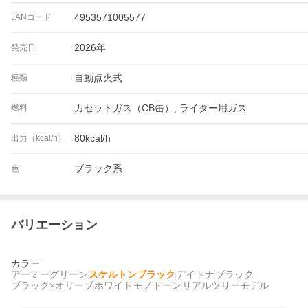
4953571005577
JANコード
2026年
発売日
自動点火式
種類
カセットガス（CB缶）, ライター用ガス
燃料
80kcal/h
出力（kcal/h）
ブラック系
色
バリエーション
カラー
アーミーグリーン
スケルトンブラック
デイトナ
ブラック
ブラック×オリーブ
ホワイト
モノトーン
リアルツリーモデル