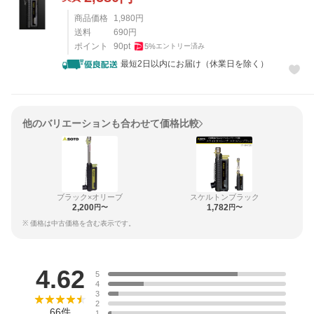
商品価格
1,980
円
送料
690
円
ポイント
90
pt
5
%
エントリー済み
最短2日以内にお届け（休業日を除く）
他のバリエーションも合わせて価格比較
ブラック×オリーブ
スケルトンブラック
2,200
1,782
円〜
円〜
※ 価格は中古価格を含む表示です。
レビュー
4.62
5
4
3
2
66
件
1