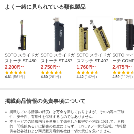
よく一緒に見られている類似製品
SOTO スライドガ
SOTO スライドガ
SOTO スライドガ
SOTO マ
ストーチ ST-480C
ストーチ ST-487
スマッチ ST-407L
ーチ COMP
（ブラック×オリー
（ブラック）
V（オリーブ）
（コンパクト
2,200
2,750
1,760
2,475
円〜
円〜
円〜
円〜
ブ）
485BK（
4.61
(
561
件)
4.60
(
281
件)
4.42
(
142
件)
4.59
(
112
件)
ク）
掲載商品情報の免責事項について
掲載している情報の精度には万全を期しておりますが、その内容の正確
性、安全性、有用性を保証するものではありません。
本サービスの情報内容を使用して発生した損害や不利益に関して、直接
的・間接的あるいは損害の程度によらず、 LINEヤフー株式会社、情報提
供会社各社および商品販売店舗各社は一切の責任を負いません。