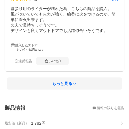
墓参り用のライターが壊れた為、こちらの商品を購入。

風が吹いていても火力が強く、線香に火をつけるのが、簡
単に着火出来ます。

丈夫で長持ちしそうです。

デザインも良くアウトドアでも活躍似合いそうです。
購入したストア
ものうりばPlantz
違反報告
いいね
0
もっと見る
概要
製品情報
情報の誤りを報告
1,782
円
最安値（新品）