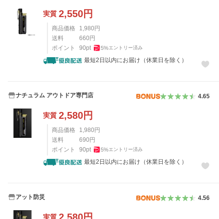
2,550
円
実質
商品価格
1,980
円
送料
660
円
ポイント
90
pt
5
%
エントリー済み
最短2日以内にお届け（休業日を除く）
ナチュラム アウトドア専門店
4.65
2,580
円
実質
商品価格
1,980
円
送料
690
円
ポイント
90
pt
5
%
エントリー済み
最短2日以内にお届け（休業日を除く）
アット防災
4.56
2,580
円
実質