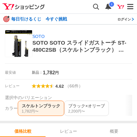
i
毎日引けるくじ 今すぐ挑戦
ログイン
SOTO
SOTO SOTO スライドガストーチ ST-
480C2SB（スケルトンブラック） ア
ウトドア バーベキュー、調理用品
トーチバーナー
1,782
最安値
新品：
円
（
66
件
）
レビュー
4.62
選択中のバリエーション
スケルトンブラック
ブラック×オリーブ
カラー
1,782
円〜
2,200
円〜
レビュー
概要
価格比較