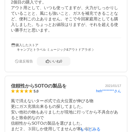
2個目の購入です。

アウト用として、いつも使ってますが、火力がしっかりし
ていることと、風にも強いこと、ガスを補充できることな
ど、便利この上ありません。そこで今回家庭用としても購
入しました。ちょっとお値段はりますが、それを超える使
い勝手だと思います。
購入したストア
キャンプとトラベル ミュージック&アウトドアラボ
違反報告
いいね
0
信頼性からSOTOの製品を
2021/01/17
heh********
さん
5.0
風で消えないターボ式で点火位置が伸びる物

更にガス充填出来るもの探してました。

安い他社の物もありましたが現地に行ってから不具合があ
ると致命的なので

信頼性からSOTOの製品を選びました。

まだ２、３回しか使用してませんが寒い朝でも着火は良か
もっとみる