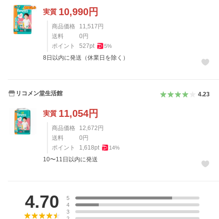
10,990
円
実質
商品価格
11,517
円
送料
0
円
ポイント
527
pt
5
%
8日以内に発送（休業日を除く）
リコメン堂生活館
4.23
11,054
円
実質
商品価格
12,672
円
送料
0
円
ポイント
1,618
pt
14
%
10〜11日以内に発送
レビュー
4.70
5
4
3
2