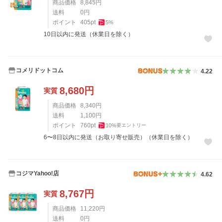
商品価格
8,845
円
送料
0
円
ポイント
405
pt
5
%
10日以内に発送（休業日を除く）
コメリドットコム
4.22
8,680
円
実質
商品価格
8,340
円
送料
1,100
円
ポイント
760
pt
10
%
要エントリー
6〜8日以内に発送（お取り寄せ販売）（休業日を除く）
コジマYahoo!店
4.62
8,767
円
実質
商品価格
11,220
円
送料
0
円