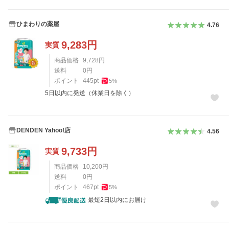
ひまわりの薬屋
4.76
9,283
円
実質
商品価格
9,728
円
送料
0
円
ポイント
445
pt
5
%
5日以内に発送（休業日を除く）
DENDEN Yahoo!店
4.56
9,733
円
実質
商品価格
10,200
円
送料
0
円
ポイント
467
pt
5
%
最短2日以内にお届け