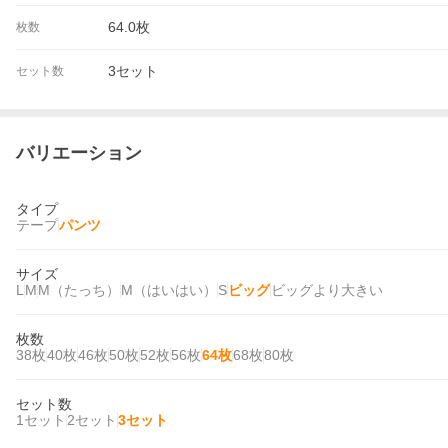
64.0枚
枚数
3セット
セット数
バリエーション
タイプ
テープ
パンツ
サイズ
L
M
M（たっち）
M（はいはい）
S
ビッグ
ビッグより大きい
枚数
38枚
40枚
46枚
50枚
52枚
56枚
64枚
68枚
80枚
セット数
1セット
2セット
3セット