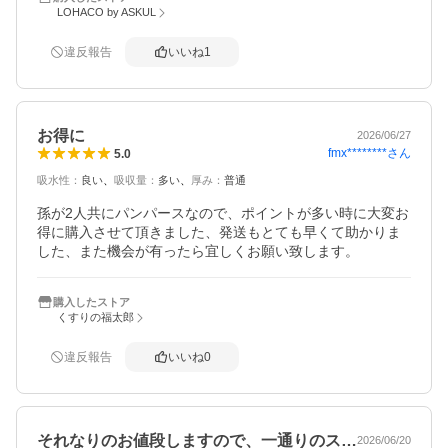
LOHACO by ASKUL
違反報告
いいね
1
お得に
2026/06/27
fmx********
さん
5.0
吸水性
：
良い
吸収量
：
多い
厚み
：
普通
孫が2人共にパンパースなので、ポイントが多い時に大変お
得に購入させて頂きました、発送もとても早くて助かりま
した、また機会が有ったら宜しくお願い致します。
購入したストア
くすりの福太郎
違反報告
いいね
0
それなりのお値段しますので、一通りのス…
2026/06/20