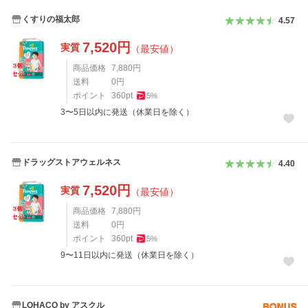
くすりの福太郎
4.57
7,520
円
実質
（最安値）
商品価格
7,880
円
送料
0
円
ポイント
360
pt
5
%
3〜5日以内に発送（休業日を除く）
ドラッグストアウェルネス
4.40
7,520
円
実質
（最安値）
商品価格
7,880
円
送料
0
円
ポイント
360
pt
5
%
9〜11日以内に発送（休業日を除く）
LOHACO by アスクル