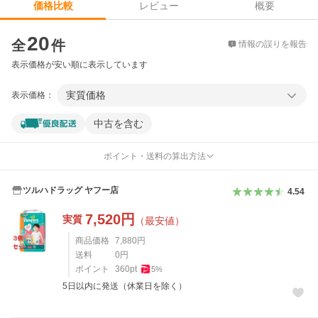
レビュー
概要
価格比較
価格比較
20
全
件
情報の誤りを報告
表示価格が安い順に表示しています
実質価格
表示価格：
中古を含む
ポイント・送料の算出方法
ツルハドラッグ ヤフー店
4.54
7,520
円
実質
（最安値）
商品価格
7,880
円
送料
0
円
ポイント
360
pt
5
%
5日以内に発送（休業日を除く）