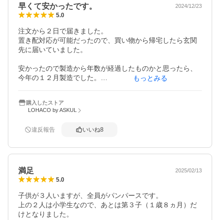
早くて安かったです。
2024/12/23
5.0
注文から２日で届きました。

置き配対応が可能だったので、買い物から帰宅したら玄関
先に届いていました。

安かったので製造から年数が経過したものかと思ったら、
今年の１２月製造でした。

もっとみる
品質は安定のパンパース

購入したストア
LOHACO by ASKUL
また機会があれば購入したいと思います。
違反報告
いいね
8
満足
2025/02/13
5.0
子供が３人いますが、全員がパンパースです。

上の２人は小学生なので、あとは第３子（１歳８ヵ月）だ
けとなりました。
