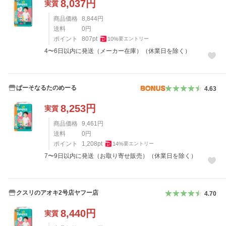
8,037
円
実質
商品価格
8,844
円
送料
0
円
ポイント
807
pt
10
%
要エントリー
4〜6日以内に発送（メーカー在庫）（休業日を除く）
ぱーそなるたのめーる
4.63
8,253
円
実質
商品価格
9,461
円
送料
0
円
ポイント
1,208
pt
14
%
要エントリー
7〜9日以内に発送（お取り寄せ販売）（休業日を除く）
クスリのアオキ2号店ヤフー店
4.70
8,440
円
実質