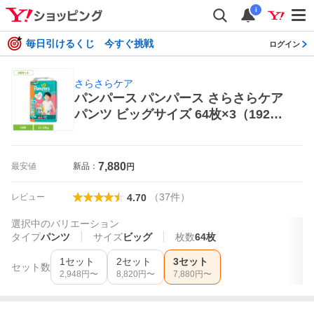
i
毎日引けるくじ 今すぐ挑戦
ログイン
さらさらケア
パンパース パンパース さらさらケア
パンツ ビッグサイズ 64枚×3（192
枚） さらさらケア 紙おむつ
7,880
最安値
新品：
円
（
37
件
）
レビュー
4.70
選択中のバリエーション
タイプ
パンツ
サイズ
ビッグ
枚数
64枚
1セット
2セット
3セット
セット数
2,948
円〜
8,820
円〜
7,880
円〜