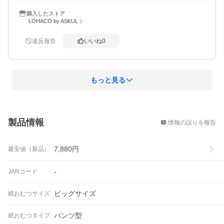
購入したストア
LOHACO by ASKUL
違反報告
いいね
0
もっと見る
概要
製品情報
情報の誤りを報告
7,880
円
最安値（新品）
-
JANコード
ビッグサイズ
紙おむつサイズ
パンツ型
紙おむつタイプ