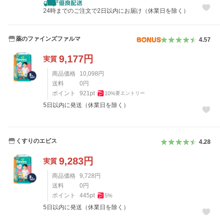
24時までのご注文で2日以内にお届け（休業日を除く）
薬のファインズファルマ
4.57
9,177
円
実質
商品価格
10,098
円
送料
0
円
ポイント
921
pt
10
%
要エントリー
5日以内に発送（休業日を除く）
くすりのエビス
4.28
9,283
円
実質
商品価格
9,728
円
送料
0
円
ポイント
445
pt
5
%
5日以内に発送（休業日を除く）