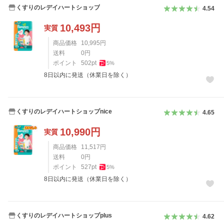
くすりのレデイハートショップ
4.54
10,493
円
実質
商品価格
10,995
円
送料
0
円
ポイント
502
pt
5
%
8日以内に発送（休業日を除く）
くすりのレデイハートショップnice
4.65
10,990
円
実質
商品価格
11,517
円
送料
0
円
ポイント
527
pt
5
%
8日以内に発送（休業日を除く）
くすりのレデイハートショップplus
4.62