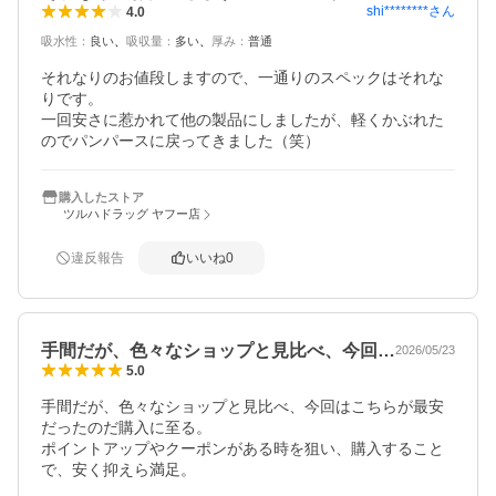
shi********
さん
4.0
吸水性
：
良い
吸収量
：
多い
厚み
：
普通
それなりのお値段しますので、一通りのスペックはそれな
りです。

一回安さに惹かれて他の製品にしましたが、軽くかぶれた
のでパンパースに戻ってきました（笑）
購入したストア
ツルハドラッグ ヤフー店
違反報告
いいね
0
手間だが、色々なショップと見比べ、今回…
2026/05/23
5.0
手間だが、色々なショップと見比べ、今回はこちらが最安
だったのだ購入に至る。

ポイントアップやクーポンがある時を狙い、購入すること
で、安く抑えら満足。