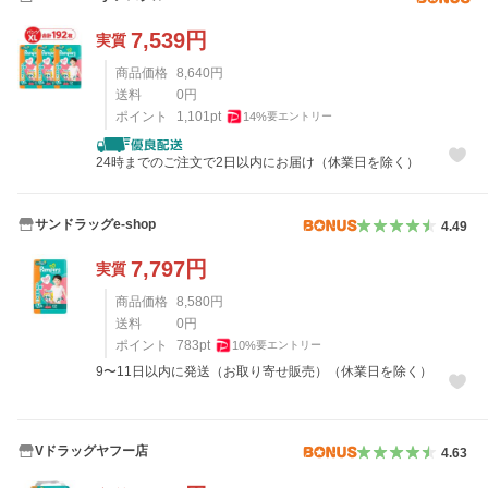
7,539
円
実質
商品価格
8,640
円
送料
0
円
ポイント
1,101
pt
14
%
要エントリー
24時までのご注文で2日以内にお届け（休業日を除く）
サンドラッグe-shop
4.49
7,797
円
実質
商品価格
8,580
円
送料
0
円
ポイント
783
pt
10
%
要エントリー
9〜11日以内に発送（お取り寄せ販売）（休業日を除く）
Vドラッグヤフー店
4.63