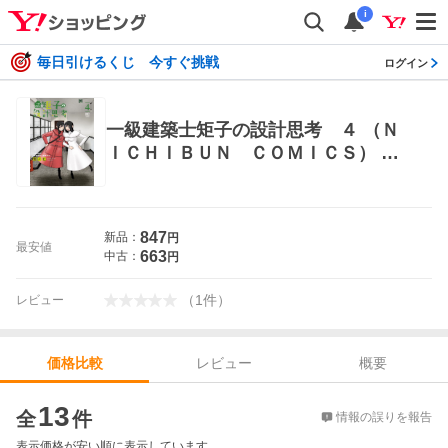
i
毎日引けるくじ 今すぐ挑戦
ログイン
一級建築士矩子の設計思考 ４ （Ｎ
ＩＣＨＩＢＵＮ ＣＯＭＩＣＳ） 鬼
ノ仁／著 日本文芸社 ニチブンコミッ
クス
847
新品：
円
最安値
663
中古：
円
（
1
件
）
レビュー
レビュー
概要
価格比較
価格比較
13
全
件
情報の誤りを報告
表示価格が安い順に表示しています