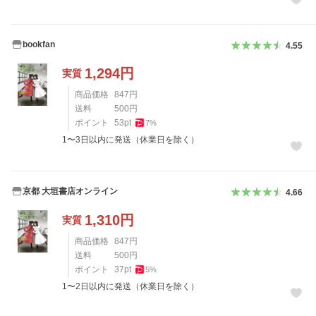
bookfan
4.55
1,294
円
実質
商品価格
847
円
送料
500
円
ポイント
53
pt
7
%
1〜3日以内に発送（休業日を除く）
京都 大垣書店オンライン
4.66
1,310
円
実質
商品価格
847
円
送料
500
円
ポイント
37
pt
5
%
1〜2日以内に発送（休業日を除く）