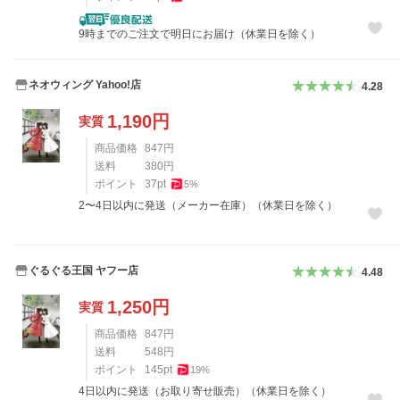
9時までのご注文で明日にお届け（休業日を除く）
ネオウィング Yahoo!店
4.28
1,190
円
実質
商品価格
847
円
送料
380
円
ポイント
37
pt
5
%
2〜4日以内に発送（メーカー在庫）（休業日を除く）
ぐるぐる王国 ヤフー店
4.48
1,250
円
実質
商品価格
847
円
送料
548
円
ポイント
145
pt
19
%
4日以内に発送（お取り寄せ販売）（休業日を除く）