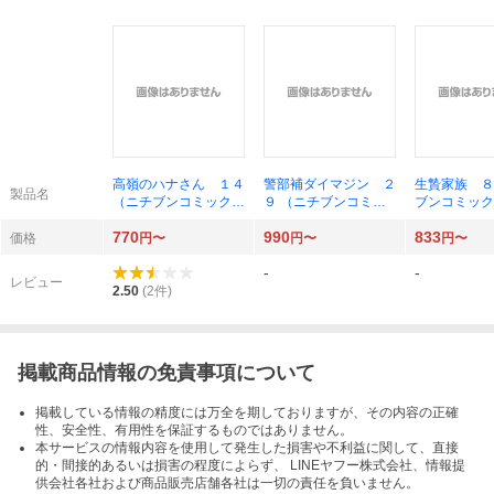
高嶺のハナさん １４
警部補ダイマジン ２
生贄家族 ８
製品名
（ニチブンコミック
９ （ニチブンコミッ
ブンコミック
ス） ムラタコウジ
クス） リチャード・
野アキユキ
770
990
833
ウー
価格
円〜
円〜
円〜
-
-
レビュー
2.50
(
2
件)
掲載商品情報の免責事項について
掲載している情報の精度には万全を期しておりますが、その内容の正確
性、安全性、有用性を保証するものではありません。
本サービスの情報内容を使用して発生した損害や不利益に関して、直接
的・間接的あるいは損害の程度によらず、 LINEヤフー株式会社、情報提
供会社各社および商品販売店舗各社は一切の責任を負いません。