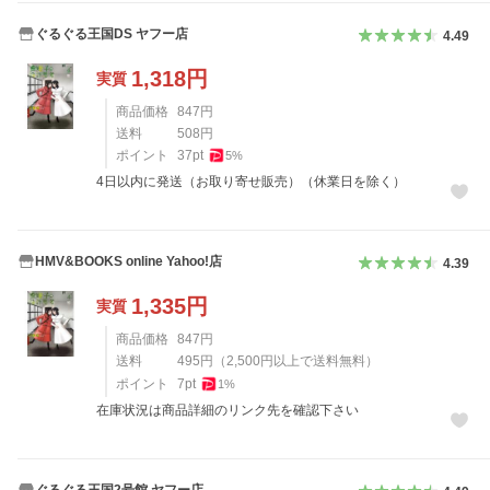
ぐるぐる王国DS ヤフー店
4.49
1,318
円
実質
商品価格
847
円
送料
508
円
ポイント
37
pt
5
%
4日以内に発送（お取り寄せ販売）（休業日を除く）
HMV&BOOKS online Yahoo!店
4.39
1,335
円
実質
商品価格
847
円
送料
495
円
（
2,500
円以上で送料無料）
ポイント
7
pt
1
%
在庫状況は商品詳細のリンク先を確認下さい
ぐるぐる王国2号館 ヤフー店