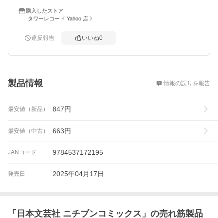
購入したストア
タワーレコード Yahoo!店
違反報告
いいね
0
概要
製品情報
情報の誤りを報告
847
円
最安値（新品）
663
円
最安値（中古）
9784537172195
JANコード
2025年04月17日
発売日
「
日本文芸社 ニチブンコミックス
」の売れ筋製品