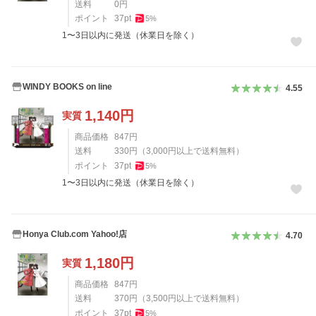
送料
0
円
ポイント
37
pt
5
%
1〜3日以内に発送（休業日を除く）
WINDY BOOKS on line
4.55
1,140
円
実質
商品価格
847
円
送料
330
円
（
3,000
円以上で送料無料）
ポイント
37
pt
5
%
1〜3日以内に発送（休業日を除く）
Honya Club.com Yahoo!店
4.70
1,180
円
実質
商品価格
847
円
送料
370
円
（
3,500
円以上で送料無料）
ポイント
37
pt
5
%