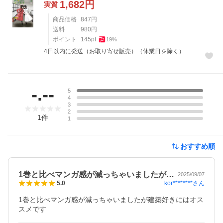
1,682
円
実質
商品価格
847
円
送料
980
円
ポイント
145
pt
19
%
4日以内に発送（お取り寄せ販売）（休業日を除く）
レビュー
-.--
5
4
3
2
1
件
1
おすすめ順
1巻と比べマンガ感が減っちゃいましたが…
2025/09/07
kor********
さん
5.0
1巻と比べマンガ感が減っちゃいましたが建築好きにはオス
スメです