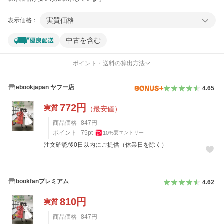
実質価格
表示価格：
中古を含む
ポイント・送料の算出方法
ebookjapan ヤフー店
4.65
772
円
実質
（最安値）
商品価格
847
円
ポイント
75
pt
10
%
要エントリー
注文確認後0日以内にご提供（休業日を除く）
bookfanプレミアム
4.62
810
円
実質
商品価格
847
円