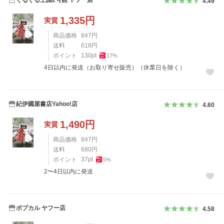
4.49
1,335
円
実質
商品価格
847
円
送料
618
円
ポイント
130
pt
17
%
4日以内に発送（お取り寄せ販売）（休業日を除く）
紀伊國屋書店Yahoo!店
4.60
1,490
円
実質
商品価格
847
円
送料
680
円
ポイント
37
pt
5
%
2〜4日以内に発送
ポプカル ヤフー店
4.58