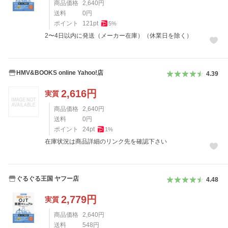
商品価格
2,640
円
送料
0
円
ポイント
121
pt
5
%
2〜4日以内に発送（メーカー在庫）（休業日を除く）
HMV&BOOKS online Yahoo!店
4.39
2,616
円
実質
商品価格
2,640
円
送料
0
円
ポイント
24
pt
1
%
在庫状況は商品詳細のリンク先を確認下さい
ぐるぐる王国 ヤフー店
4.48
2,779
円
実質
商品価格
2,640
円
送料
548
円