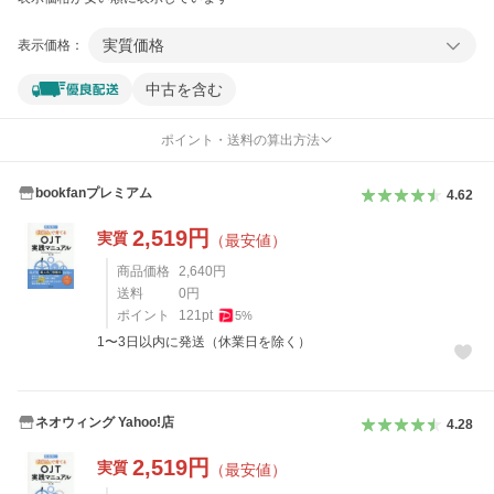
実質価格
表示価格：
中古を含む
ポイント・送料の算出方法
bookfanプレミアム
4.62
2,519
円
実質
（最安値）
商品価格
2,640
円
送料
0
円
ポイント
121
pt
5
%
1〜3日以内に発送（休業日を除く）
ネオウィング Yahoo!店
4.28
2,519
円
実質
（最安値）