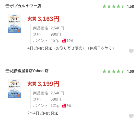
ポプカル ヤフー店
4.58
3,163
円
実質
商品価格
2,640
円
送料
980
円
ポイント
457
pt
19
%
4日以内に発送（お取り寄せ販売）（休業日を除く）
紀伊國屋書店Yahoo!店
4.60
3,199
円
実質
商品価格
2,640
円
送料
680
円
ポイント
121
pt
5
%
2〜4日以内に発送
レビュー