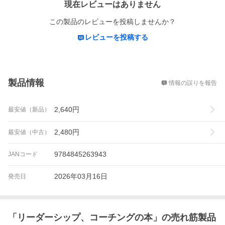
現在レビューはありません
この製品のレビューを投稿しませんか？
レビューを投稿する
概要
製品情報
情報の誤りを報告
2,640
円
最安値（新品）
2,480
円
最安値（中古）
9784845263943
JANコード
2026年03月16日
発売日
「
リーダーシップ、コーチングの本
」の売れ筋製品