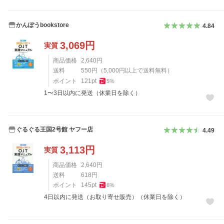
かんぽうbookstore
4.84
3,069
円
実質
商品価格
2,640
円
送料
550
円
（
5,000
円以上で送料無料）
ポイント
121
pt
5
%
1〜3日以内に発送（休業日を除く）
ぐるぐる王国2号館 ヤフー店
4.49
3,113
円
実質
商品価格
2,640
円
送料
618
円
ポイント
145
pt
6
%
4日以内に発送（お取り寄せ販売）（休業日を除く）