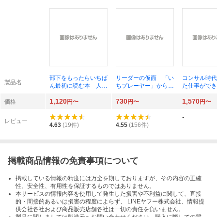
部下をもったらいちば
リーダーの仮面 「い
コンサル時代
製品名
ん最初に読む本 人と
ちプレーヤー」から
た仕事ができ
組織のパフォーマンス
「マネジャー」に頭を
当たり前 西
1,120
730
1,570
を最大限に引き出す仕
切り替える思考法 安
価格
円〜
円〜
円〜
事術 橋本拓也／著
藤広大／著
-
レビュー
4.63
(
19
件)
4.55
(
156
件)
掲載商品情報の免責事項について
掲載している情報の精度には万全を期しておりますが、その内容の正確
性、安全性、有用性を保証するものではありません。
本サービスの情報内容を使用して発生した損害や不利益に関して、直接
的・間接的あるいは損害の程度によらず、 LINEヤフー株式会社、情報提
供会社各社および商品販売店舗各社は一切の責任を負いません。
製品に関しましては製造元へお問い合わせください。購入に際しての質