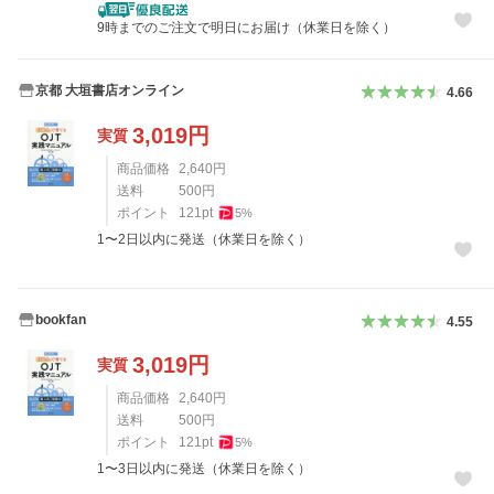
9時までのご注文で明日にお届け（休業日を除く）
京都 大垣書店オンライン
4.66
3,019
円
実質
商品価格
2,640
円
送料
500
円
ポイント
121
pt
5
%
1〜2日以内に発送（休業日を除く）
bookfan
4.55
3,019
円
実質
商品価格
2,640
円
送料
500
円
ポイント
121
pt
5
%
1〜3日以内に発送（休業日を除く）