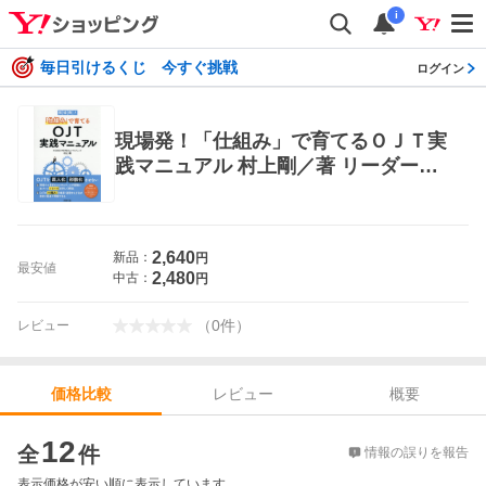
i
毎日引けるくじ 今すぐ挑戦
ログイン
現場発！「仕組み」で育てるＯＪＴ実
践マニュアル 村上剛／著 リーダーシ
ップ、コーチングの本
2,640
新品：
円
最安値
2,480
中古：
円
（
0
件
）
レビュー
レビュー
概要
価格比較
価格比較
12
全
件
情報の誤りを報告
表示価格が安い順に表示しています