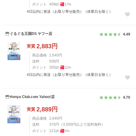
ポイント
409
pt
17
%
4日以内に発送（お取り寄せ販売）（休業日を除く）
ぐるぐる王国DS ヤフー店
4.49
2,883
円
実質
商品価格
2,640
円
送料
508
円
ポイント
265
pt
11
%
4日以内に発送（お取り寄せ販売）（休業日を除く）
Honya Club.com Yahoo!店
4.70
2,889
円
実質
商品価格
2,640
円
送料
370
円
（
3,500
円以上で送料無料）
ポイント
121
pt
5
%