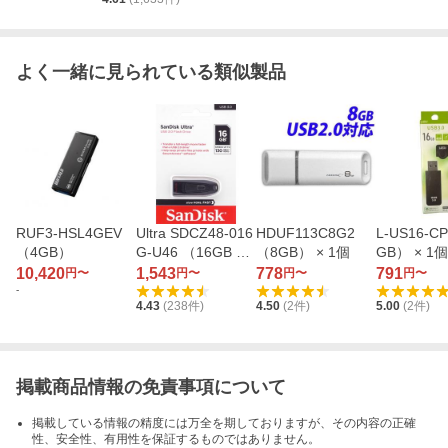
よく一緒に見られている類似製品
RUF3-HSL4GEV
Ultra SDCZ48-016
HDUF113C8G2
L-US16-C
（4GB）
G-U46 （16GB 海
（8GB） × 1個
GB） × 1個
外パッケージ）
10,420
1,543
778
791
円〜
円〜
円〜
円〜
-
4.43
(
238
件)
4.50
(
2
件)
5.00
(
2
件)
掲載商品情報の免責事項について
掲載している情報の精度には万全を期しておりますが、その内容の正確
性、安全性、有用性を保証するものではありません。