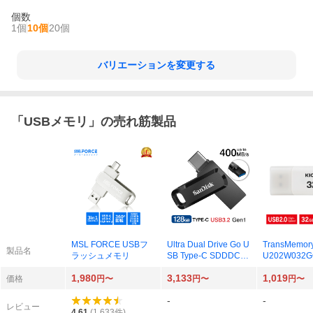
個数
1個
10個
20個
バリエーションを変更する
「
USBメモリ
」の売れ筋製品
MSL FORCE USBフ
Ultra Dual Drive Go U
TransMemor
製品名
ラッシュメモリ
SB Type-C SDDDC3-
U202W032G
128G-G46 （128GB
GB ホワイト
1,980
3,133
1,019
ブラック 海外パッケ
ケージ品） ×
価格
円〜
円〜
円〜
ージ） × 1個
-
-
レビュー
4.61
(
1,633
件)