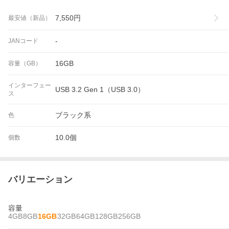
7,550
円
最安値（新品）
-
JANコード
16GB
容量（GB）
インターフェー
USB 3.2 Gen 1（USB 3.0）
ス
ブラック系
色
10.0個
個数
バリエーション
容量
4GB
8GB
16GB
32GB
64GB
128GB
256GB