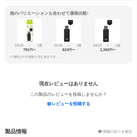
他のバリエーションも合わせて価格比較
16GB
/
1個
32GB
/
1個
64GB
/
1個
791
824
1,360
円〜
円〜
円〜
※ 価格は中古価格を含む表示です。
レビュー
現在レビューはありません
この製品のレビューを投稿しませんか？
レビューを投稿する
概要
製品情報
情報の誤りを報告