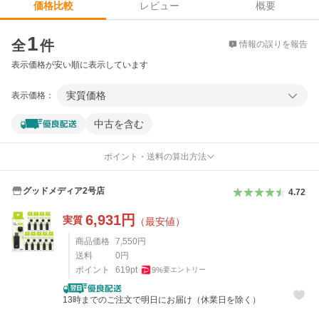
レビュー
概要
価格比較
価格比較
1
全
件
情報の誤りを報告
表示価格が安い順に表示しています
実質価格
表示価格：
中古を含む
ポイント・送料の算出方法
グッドメディア2号店
4.72
6,931
円
実質
（最安値）
商品価格
7,550
円
送料
0
円
ポイント
619
pt
9
%
要エントリー
13時までのご注文で明日にお届け（休業日を除く）