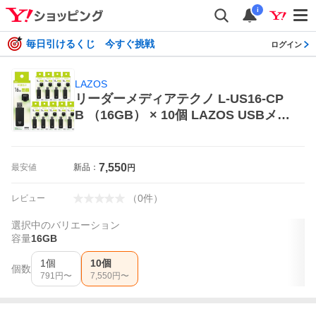
i
毎日引けるくじ 今すぐ挑戦
ログイン
LAZOS
リーダーメディアテクノ L-US16-CP
B （16GB） × 10個 LAZOS USBメモ
リ
7,550
最安値
新品：
円
（
0
件
）
レビュー
選択中のバリエーション
容量
16GB
1個
10個
個数
791
円〜
7,550
円〜