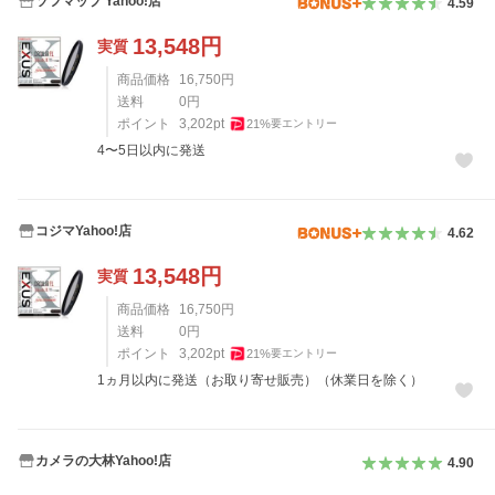
ソフマップ Yahoo!店
4.59
13,548
円
実質
商品価格
16,750
円
送料
0
円
ポイント
3,202
pt
21
%
要エントリー
4〜5日以内に発送
コジマYahoo!店
4.62
13,548
円
実質
商品価格
16,750
円
送料
0
円
ポイント
3,202
pt
21
%
要エントリー
1ヵ月以内に発送（お取り寄せ販売）（休業日を除く）
カメラの大林Yahoo!店
4.90