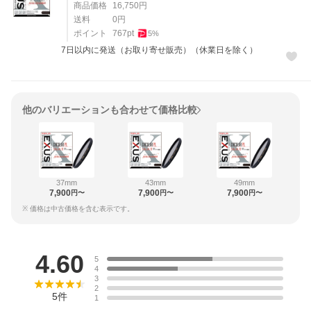
商品価格
16,750
円
送料
0
円
ポイント
767
pt
5
%
7日以内に発送（お取り寄せ販売）（休業日を除く）
他のバリエーションも合わせて価格比較
37mm
43mm
49mm
7,900
7,900
7,900
円〜
円〜
円〜
※ 価格は中古価格を含む表示です。
レビュー
4.60
5
4
3
2
5
件
1