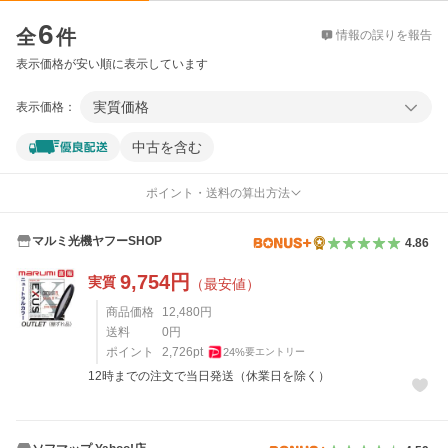
価格比較
6
全
件
情報の誤りを報告
表示価格が安い順に表示しています
実質価格
表示価格：
中古を含む
ポイント・送料の算出方法
マルミ光機ヤフーSHOP
4.86
9,754
円
実質
（最安値）
商品価格
12,480
円
送料
0
円
ポイント
2,726
pt
24
%
要エントリー
12時までの注文で当日発送（休業日を除く）