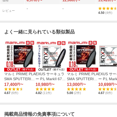
6,970
12,080
13,420
価格
円〜
円〜
円〜
-
-
レビュー
4.50
(
4
件)
よく一緒に見られている類似製品
マルミ PRIME PLA
EXUS サーキュラ
マルミ PRIME PLA
EXUS サ
SMA SPUTTERIN
ー P.L MarkII 67m
SMA SPUTTERIN
ー P.L Mark
G C-P.L 72mm
m
G C-P.L 55mm
m
17,400
10,980
13,000
10,699
円〜
円〜
円〜
円
4.67
(
6
件)
4.82
(
11
件)
5.00
(
2
件)
4.67
(
6
件)
掲載商品情報の免責事項について