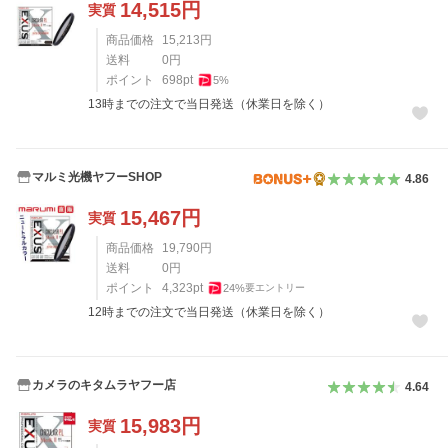
14,515
円
実質
商品価格
15,213
円
送料
0
円
ポイント
698
pt
5
%
13時までの注文で当日発送（休業日を除く）
マルミ光機ヤフーSHOP
4.86
15,467
円
実質
商品価格
19,790
円
送料
0
円
ポイント
4,323
pt
24
%
要エントリー
12時までの注文で当日発送（休業日を除く）
カメラのキタムラヤフー店
4.64
15,983
円
実質