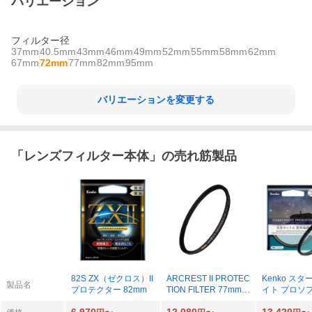
バリエーション
フィルター径
37mm
40.5mm
43mm
46mm
49mm
52mm
55mm
58mm
62mm
67mm
72mm
77mm
82mm
95mm
バリエーションを変更する
「
レンズフィルター本体
」の売れ筋製品
82S ZX（ゼクロス）II
ARCREST II PROTEC
Kenko ス
製品名
プロテクター 82mm
TION FILTER 77mm A
イト プロソフ
RII-PF77
mm