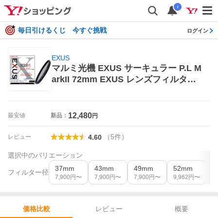
i
毎日引けるくじ 今すぐ挑戦
ログイン
EXUS
マルミ光機 EXUS サーキュラー P.L M
arkII 72mm EXUS レンズフィルター
本体
12,480
最安値
新品：
円
（
5
件
）
レビュー
4.60
選択中のバリエーション
37mm
43mm
49mm
52mm
5
フィルター径
7,900
円〜
7,900
円〜
7,900
円〜
9,962
円〜
1
レビュー
概要
価格比較