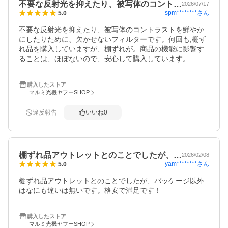
不要な反射光を抑えたり、被写体のコント…
2026/07/17
spm********
さん
5.0
不要な反射光を抑えたり、被写体のコントラストを鮮やか
にしたりために、欠かせないフィルターです。何回も,棚ず
れ品を購入していますが、棚ずれが。商品の機能に影響す
ることは、ほぼないので、安心して購入しています。
購入したストア
マルミ光機ヤフーSHOP
違反報告
いいね
0
棚ずれ品アウトレットとのことでしたが、…
2026/02/08
yam********
さん
5.0
棚ずれ品アウトレットとのことでしたが、パッケージ以外
はなにも違いは無いです。格安で満足です！
購入したストア
マルミ光機ヤフーSHOP