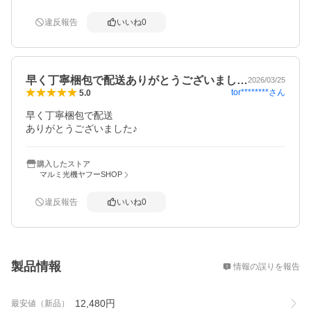
違反報告
いいね
0
早く丁寧梱包で配送ありがとうございまし…
2026/03/25
tor********
さん
5.0
早く丁寧梱包で配送

ありがとうございました♪
購入したストア
マルミ光機ヤフーSHOP
違反報告
いいね
0
概要
製品情報
情報の誤りを報告
12,480
円
最安値（新品）