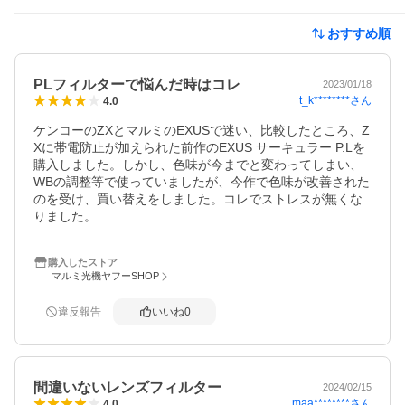
おすすめ順
PLフィルターで悩んだ時はコレ
2023/01/18
t_k********
さん
4.0
ケンコーのZXとマルミのEXUSで迷い、比較したところ、Z
Xに帯電防止が加えられた前作のEXUS サーキュラー P.Lを
購入しました。しかし、色味が今までと変わってしまい、
WBの調整等で使っていましたが、今作で色味が改善された
のを受け、買い替えをしました。コレでストレスが無くな
りました。
購入したストア
マルミ光機ヤフーSHOP
違反報告
いいね
0
間違いないレンズフィルター
2024/02/15
maa********
さん
4.0