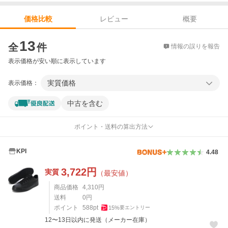
レビュー
概要
価格比較
価格比較
13
全
件
情報の誤りを報告
表示価格が安い順に表示しています
実質価格
表示価格：
中古を含む
ポイント・送料の算出方法
KPI
4.48
3,722
円
実質
（最安値）
商品価格
4,310
円
送料
0
円
ポイント
588
pt
15
%
要エントリー
12〜13日以内に発送（メーカー在庫）