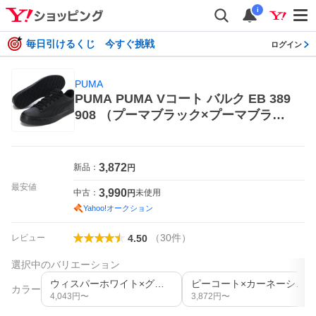
i
毎日引けるくじ 今すぐ挑戦
ログイン
PUMA
PUMA PUMA Vコート バルク EB 389
908 （プーマブラック×プーマブラッ
ク） メンズスニーカー
3,872
新品：
円
最安値
3,990
中古：
未使用
円
Yahoo!オークション
（
30
件
）
レビュー
4.50
選択中のバリエーション
ウィスパーホワイト×グレーバイオレット
ピーコート×カーネーションピンク
カラー
4,043
円〜
3,872
円〜