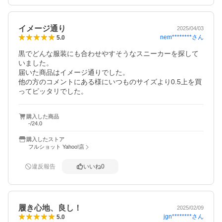
イメージ通り
2025/04/03
nem********
さん
5.0
黒でどんな服装にも合わせやすそうなスニーカーを探して
いました。

届いた商品はイメージ通りでした。

他の方のコメントにある様にいつものサイズより0.5上を買
ってピッタリでした。
購入した商品
-/24.0
購入したストア
フルショット Yahoo!店
違反報告
いいね
0
履き心地、良し！
2025/02/09
jgn********
さん
5.0