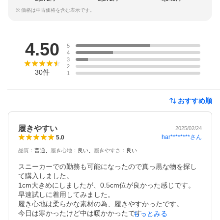
※ 価格は中古価格を含む表示です。
レビュー
4.50
5
4
3
2
30
件
1
おすすめ順
履きやすい
2025/02/24
har********
さん
5.0
品質
：
普通
履き心地
：
良い
履きやすさ
：
良い
スニーカーでの勤務も可能になったので真っ黒な物を探し
て購入しました。

1cm大きめにしましたが、0.5cm位が良かった感じです。

早速試しに着用してみました。

履き心地は柔らかな素材の為、履きやすかったです。

今日は寒かったけど中は暖かかったです。

もっとみる