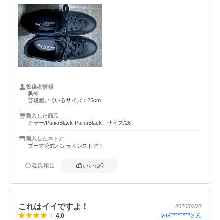
逆に夏は蒸れそうです。
投稿者情報
男性
普段履いているサイズ：25cm
購入した商品
カラー/PumaBlack-PumaBlack、サイズ/26
購入したストア
プーマ公式オンラインストア
違反報告
いいね
0
これはイイですよ！
2026/02/27
yos********
さん
4.0