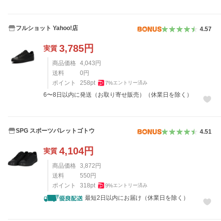
フルショット Yahoo!店
4.57
3,785
円
実質
商品価格
4,043
円
送料
0
円
ポイント
258
pt
7
%
エントリー済み
6〜8日以内に発送（お取り寄せ販売）（休業日を除く）
SPG スポーツパレットゴトウ
4.51
4,104
円
実質
商品価格
3,872
円
送料
550
円
ポイント
318
pt
9
%
エントリー済み
最短2日以内にお届け（休業日を除く）