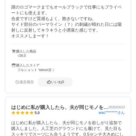
踵のロゴマークまでもオールブラックで仕事にもプライベ
ートにも使えます。

合皮ですけど質感もよく、飽きないですね。

サイド部分のパーマライン（？）の刺繍が晴れた日には陽
射しに反射してキラキラと小洒落た感じです。

オススメしまーす！
購入した商品
-/26.0
購入したストア
フルショット Yahoo!店
違反報告
いいね
0
はじめに私が購入したら、夫が同じモノを…
2025/03/13
wac********
さん
5.0
はじめに私が購入したら、夫が同じモノを欲しがり追加で
購入しました。人工芝のグラウンドにも履けて、見た目も
スッキリでスーツにも合うようです。0.5センチ大きめにし