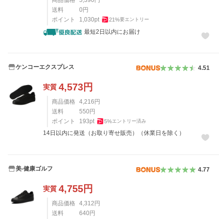
商品価格
5,390
円
送料
0
円
ポイント
1,030
pt
21
%
要エントリー
最短2日以内にお届け
ケンコーエクスプレス
4.51
4,573
円
実質
商品価格
4,216
円
送料
550
円
ポイント
193
pt
5
%
エントリー済み
14日以内に発送（お取り寄せ販売）（休業日を除く）
美-健康ゴルフ
4.77
4,755
円
実質
商品価格
4,312
円
送料
640
円