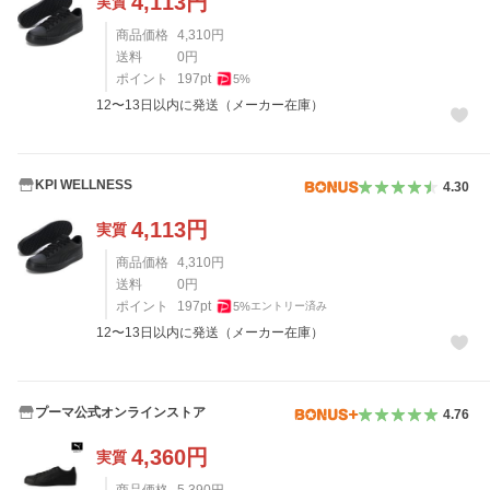
4,113
円
実質
商品価格
4,310
円
送料
0
円
ポイント
197
pt
5
%
12〜13日以内に発送（メーカー在庫）
KPI WELLNESS
4.30
4,113
円
実質
商品価格
4,310
円
送料
0
円
ポイント
197
pt
5
%
エントリー済み
12〜13日以内に発送（メーカー在庫）
プーマ公式オンラインストア
4.76
4,360
円
実質