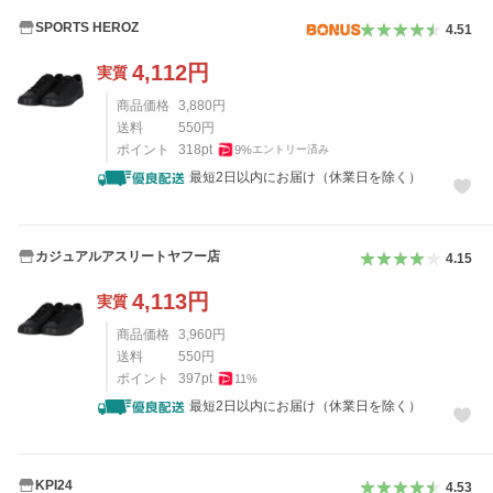
SPORTS HEROZ
4.51
4,112
円
実質
商品価格
3,880
円
送料
550
円
ポイント
318
pt
9
%
エントリー済み
最短2日以内にお届け（休業日を除く）
カジュアルアスリートヤフー店
4.15
4,113
円
実質
商品価格
3,960
円
送料
550
円
ポイント
397
pt
11
%
最短2日以内にお届け（休業日を除く）
KPI24
4.53