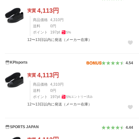
4,113
円
実質
商品価格
4,310
円
送料
0
円
ポイント
197
pt
5
%
12〜13日以内に発送（メーカー在庫）
KPIsports
4.54
4,113
円
実質
商品価格
4,310
円
送料
0
円
ポイント
197
pt
5
%
エントリー済み
12〜13日以内に発送（メーカー在庫）
SPORTS JAPAN
4.44