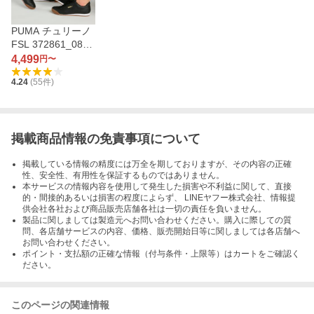
PUMA チュリーノ
FSL 372861_08
（プーマブラック×
4,499
円〜
プーマブラック×ガ
4.24
(
55
件)
ム）
掲載商品情報の免責事項について
掲載している情報の精度には万全を期しておりますが、その内容の正確
性、安全性、有用性を保証するものではありません。
本サービスの情報内容を使用して発生した損害や不利益に関して、直接
的・間接的あるいは損害の程度によらず、 LINEヤフー株式会社、情報提
供会社各社および商品販売店舗各社は一切の責任を負いません。
製品に関しましては製造元へお問い合わせください。購入に際しての質
問、各店舗サービスの内容、価格、販売開始日等に関しましては各店舗へ
お問い合わせください。
ポイント・支払額の正確な情報（付与条件・上限等）はカートをご確認く
ださい。
このページの関連情報