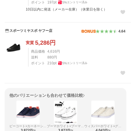
ポイント
197
pt
5
%
エントリー済み
10日以内に発送（メーカー在庫）（休業日を除く）
スポーツミヤスポ ヤフー店
4.64
5,286
円
実質
商品価格
4,616
円
送料
880
円
ポイント
210
pt
5
%
エントリー済み
他のバリエーションも合わせて価格比較
ピーコート×カーネーションピンク
プーマホワイト×プーマブラック
ウィスパーホワイト×グレーバイオレット
3,872
3,872
4,043
円〜
円〜
円〜