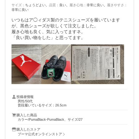
サイズ
：
ちょうどよい
品質
：
良い
履き心地
：
非常に良い
履きやすさ
：
非常に良い
いつもはア◯ィダス製のテニスシューズを履いています
が、黒色シューズが欲しくて注文しました。

履き心地も良く、気に入ってますネ。

「良い買い物をした」と思ってます。
投稿者情報
男性/50代
普段履いているサイズ：26.5cm
購入した商品
カラー/PumaBlack-PumaBlack、サイズ/27
購入したストア
プーマ公式オンラインストア