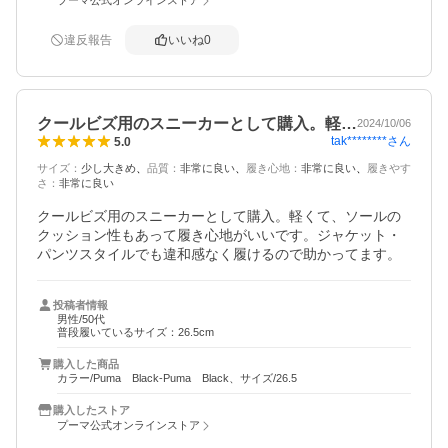
プーマ公式オンラインストア
違反報告
いいね
0
クールビズ用のスニーカーとして購入。軽…
2024/10/06
tak********
さん
5.0
サイズ
：
少し大きめ
品質
：
非常に良い
履き心地
：
非常に良い
履きやす
さ
：
非常に良い
クールビズ用のスニーカーとして購入。軽くて、ソールの
クッション性もあって履き心地がいいです。ジャケット・
パンツスタイルでも違和感なく履けるので助かってます。
投稿者情報
男性/50代
普段履いているサイズ：26.5cm
購入した商品
カラー/Puma Black-Puma Black、サイズ/26.5
購入したストア
プーマ公式オンラインストア