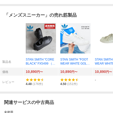
「
メンズスニーカー
」の売れ筋製品
STAN SMITH "CORE
STAN SMITH "FOOT
STAN SMITH
製品名
BLACK" FX5499 （コ
WEAR WHITE GOLD"
WEAR WHITE
アブラック/コアブラ
GY5695 （クラウドホ
0 （フット
10,890
10,890
10,890
ック/フットウェアホ
ワイト/クラウドホワ
イト/フット
価格
円〜
円〜
円〜
ワイト）
イト/クラウドホワイ
ワイト/コア
-
ト）
ク）
レビュー
4.48
(
176
件)
4.50
(
151
件)
関連サービスの中古商品
未使用