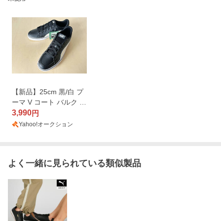
【新品】25cm 黒/白 プ
ーマ V コート バルク E
B PUMA V COURT VUL
3,990
円
C EB BLACK/WHITE U
Yahoo!オークション
S7/25cm 389907-02
よく一緒に見られている類似製品