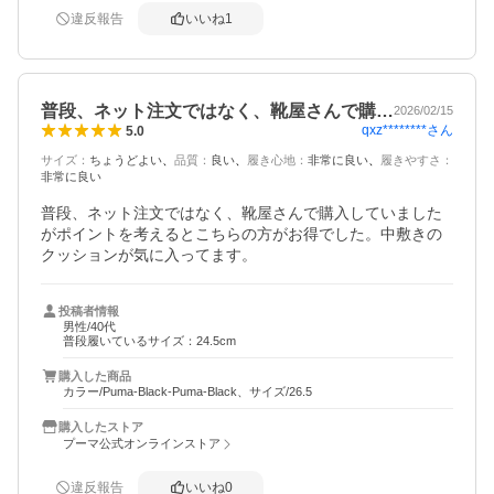
違反報告
いいね
1
普段、ネット注文ではなく、靴屋さんで購…
2026/02/15
qxz********
さん
5.0
サイズ
：
ちょうどよい
品質
：
良い
履き心地
：
非常に良い
履きやすさ
：
非常に良い
普段、ネット注文ではなく、靴屋さんで購入していました
がポイントを考えるとこちらの方がお得でした。中敷きの
クッションが気に入ってます。
投稿者情報
男性/40代
普段履いているサイズ：24.5cm
購入した商品
カラー/Puma-Black-Puma-Black、サイズ/26.5
購入したストア
プーマ公式オンラインストア
違反報告
いいね
0