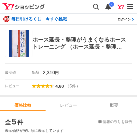
i
毎日引けるくじ 今すぐ挑戦
ログイン
ホース延長・整理がうまくなるホース
トレーニング （ホース延長・整理が
うまくなる） 大和市消防本部／編著
消防設備士の本
2,310
最安値
新品：
円
（
5
件
）
レビュー
4.60
レビュー
概要
価格比較
価格比較
5
全
件
情報の誤りを報告
表示価格が安い順に表示しています