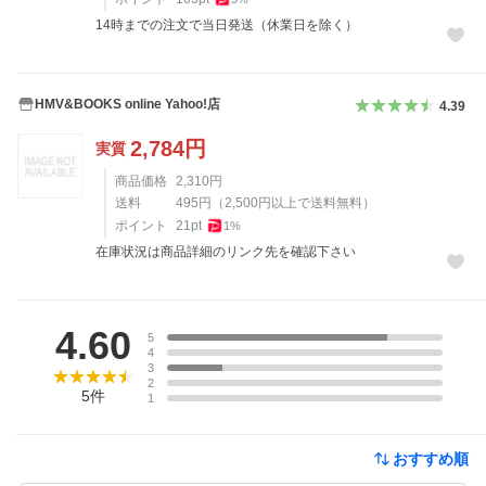
14時までの注文で当日発送（休業日を除く）
HMV&BOOKS online Yahoo!店
4.39
2,784
円
実質
商品価格
2,310
円
送料
495
円
（
2,500
円以上で送料無料）
ポイント
21
pt
1
%
在庫状況は商品詳細のリンク先を確認下さい
レビュー
4.60
5
4
3
2
5
件
1
おすすめ順