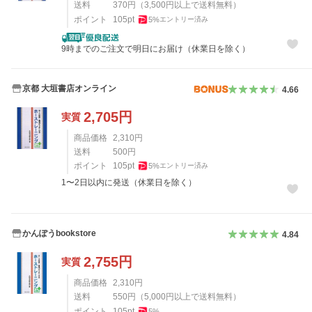
送料
370
円
（
3,500
円以上で送料無料）
ポイント
105
pt
5
%
エントリー済み
9時までのご注文で明日にお届け（休業日を除く）
京都 大垣書店オンライン
4.66
2,705
円
実質
商品価格
2,310
円
送料
500
円
ポイント
105
pt
5
%
エントリー済み
1〜2日以内に発送（休業日を除く）
かんぽうbookstore
4.84
2,755
円
実質
商品価格
2,310
円
送料
550
円
（
5,000
円以上で送料無料）
ポイント
105
pt
5
%