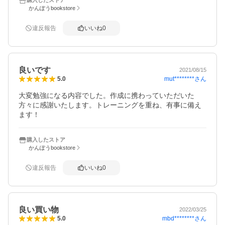
購入したストア
かんぽうbookstore
違反報告
いいね
0
良いです
2021/08/15
mut********
さん
5.0
大変勉強になる内容でした。作成に携わっていただいた
方々に感謝いたします。トレーニングを重ね、有事に備え
ます！
購入したストア
かんぽうbookstore
違反報告
いいね
0
良い買い物
2022/03/25
mbd********
さん
5.0