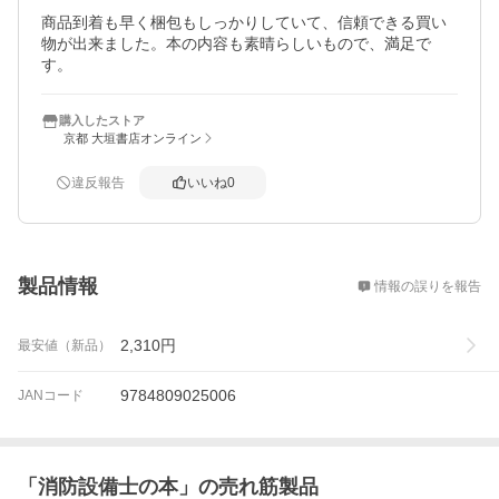
商品到着も早く梱包もしっかりしていて、信頼できる買い
物が出来ました。本の内容も素晴らしいもので、満足で
す。
購入したストア
京都 大垣書店オンライン
違反報告
いいね
0
概要
製品情報
情報の誤りを報告
2,310
円
最安値（新品）
9784809025006
JANコード
「
消防設備士の本
」の売れ筋製品