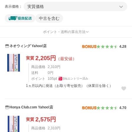
実質価格
表示価格：
中古を含む
ポイント・送料の算出方法
ネオウィング Yahoo!店
4.28
2,205
円
実質
（最安値）
商品価格
2,310
円
送料
0
円
ポイント
105
pt
5
%
エントリー済み
1ヵ月以内に発送（お取り寄せ販売）（休業日を除く）
Honya Club.com Yahoo!店
4.70
2,575
円
実質
商品価格
2,310
円