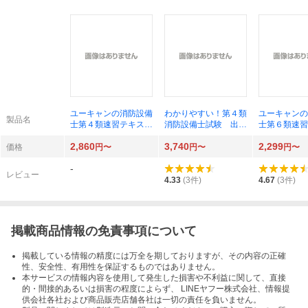
ユーキャンの消防設備
わかりやすい！第４類
ユーキャンの
製品名
士第４類速習テキスト
消防設備士試験 出題
士第６類速習
＆予想模試 （第３
内容の整理と，問題演
＆予想模試 
2,860
3,740
2,299
版） ユーキャン消防
習 （国家・資格シリ
版） ユーキ
価格
円〜
円〜
円〜
設備士試験研究会／編
ーズ １８４） （全
設備士試験研
-
訂第２版） 工藤政孝
レビュー
／編著
4.33
(
3
件)
4.67
(
3
件)
掲載商品情報の免責事項について
掲載している情報の精度には万全を期しておりますが、その内容の正確
性、安全性、有用性を保証するものではありません。
本サービスの情報内容を使用して発生した損害や不利益に関して、直接
的・間接的あるいは損害の程度によらず、 LINEヤフー株式会社、情報提
供会社各社および商品販売店舗各社は一切の責任を負いません。