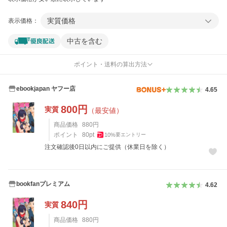
実質価格
表示価格：
中古を含む
ポイント・送料の算出方法
ebookjapan ヤフー店
4.65
800
円
実質
（最安値）
商品価格
880
円
ポイント
80
pt
10
%
要エントリー
注文確認後0日以内にご提供（休業日を除く）
bookfanプレミアム
4.62
840
円
実質
商品価格
880
円