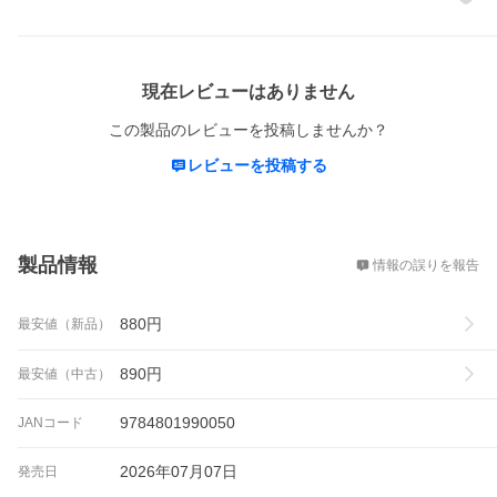
レビュー
現在レビューはありません
この製品のレビューを投稿しませんか？
レビューを投稿する
概要
製品情報
情報の誤りを報告
880
円
最安値（新品）
890
円
最安値（中古）
9784801990050
JANコード
2026年07月07日
発売日