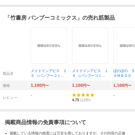
「
竹書房 バンブーコミックス
」の売れ筋製品
メイドインアビス １
メイドインアビス １
ぼのぼの ５
製品名
５ （バンブーコミッ
４ （バンブーコミッ
ＡＭＢＯＯ 
クス） つくしあきひ
クス） つくしあきひ
ＣＳ） いが
1,100
1,100
1,100
と
と
お／著
価格
円〜
円〜
円〜
-
-
レビュー
4.75
(
12
件)
掲載商品情報の免責事項について
掲載している情報の精度には万全を期しておりますが、その内容の正確