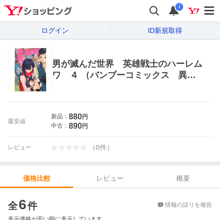
i
ログイン
ID新規取得
男が滅んだ世界 英雄戦士のハーレム
ワ ４ （バンブーコミックス 異世
界ＢＣ） ダイヤモンド 竹書房 バンブ
ーコミックス
880
新品：
円
最安値
890
中古：
円
（
0
件
）
レビュー
レビュー
概要
価格比較
価格比較
6
全
件
情報の誤りを報告
表示価格が安い順に表示しています