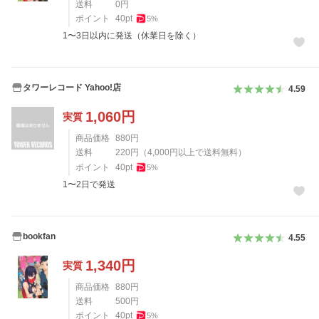
送料
0
円
ポイント
40
pt
5
%
1〜3日以内に発送（休業日を除く）
タワーレコード Yahoo!店
4.59
1,060
円
実質
商品価格
880
円
送料
220
円
（
4,000
円以上で送料無料）
ポイント
40
pt
5
%
1〜2日で発送
bookfan
4.55
1,340
円
実質
商品価格
880
円
送料
500
円
ポイント
40
pt
5
%