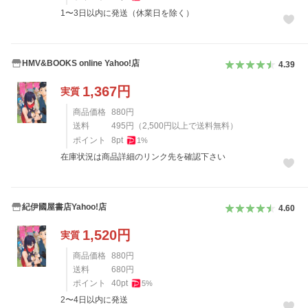
1〜3日以内に発送（休業日を除く）
HMV&BOOKS online Yahoo!店
4.39
1,367
円
実質
商品価格
880
円
送料
495
円
（
2,500
円以上で送料無料）
ポイント
8
pt
1
%
在庫状況は商品詳細のリンク先を確認下さい
紀伊國屋書店Yahoo!店
4.60
1,520
円
実質
商品価格
880
円
送料
680
円
ポイント
40
pt
5
%
2〜4日以内に発送