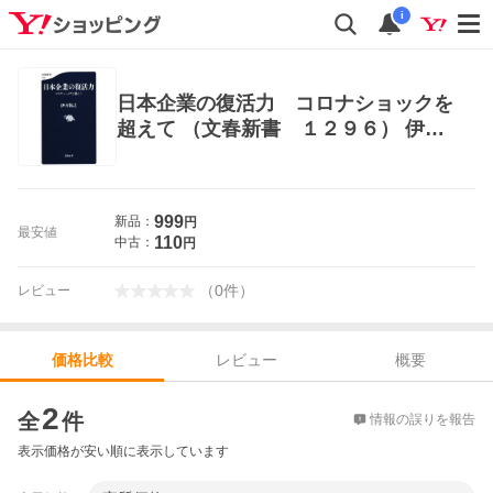
i
日本企業の復活力 コロナショックを
超えて （文春新書 １２９６） 伊丹
敬之／著 文春新書の本
999
新品：
円
最安値
110
中古：
円
（
0
件
）
レビュー
レビュー
概要
価格比較
価格比較
2
全
件
情報の誤りを報告
表示価格が安い順に表示しています