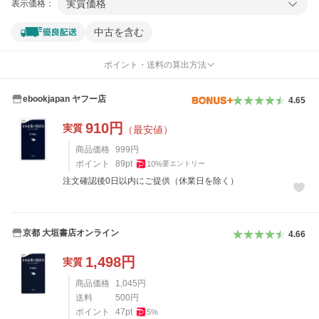
実質価格
表示価格：
中古を含む
ポイント・送料の算出方法
ebookjapan ヤフー店
4.65
910
円
実質
（最安値）
商品価格
999
円
ポイント
89
pt
10
%
要エントリー
注文確認後0日以内にご提供（休業日を除く）
京都 大垣書店オンライン
4.66
1,498
円
実質
商品価格
1,045
円
送料
500
円
ポイント
47
pt
5
%