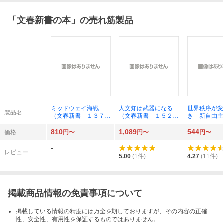
「
文春新書の本
」の売れ筋製品
ミッドウェイ海戦
人文知は武器になる
世界秩序が変
製品名
（文春新書 １３７
（文春新書 １５２
き 新自由主
５） 大木毅／著
９） 山口周／著 深
ゲームチェン
810
1,089
544
井龍之介／著
春新書 １４
価格
円〜
円〜
円〜
齋藤ジン／著
-
レビュー
5.00
(
1
件)
4.27
(
11
件)
掲載商品情報の免責事項について
掲載している情報の精度には万全を期しておりますが、その内容の正確
性、安全性、有用性を保証するものではありません。