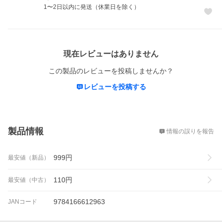
1〜2日以内に発送（休業日を除く）
レビュー
現在レビューはありません
この製品のレビューを投稿しませんか？
レビューを投稿する
概要
製品情報
情報の誤りを報告
999
円
最安値（新品）
110
円
最安値（中古）
9784166612963
JANコード