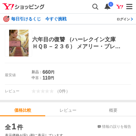
i
毎日引けるくじ 今すぐ挑戦
ログイン
六年目の復讐 （ハーレクイン文庫
ＨＱＢ－２３６） メアリー・ブレン
ダン／著 木内重子／訳 一般文庫そ
の他
660
新品：
円
最安値
110
中古：
円
（
0
件
）
レビュー
レビュー
概要
価格比較
価格比較
1
全
件
情報の誤りを報告
表示価格が安い順に表示しています