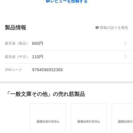
レビューを投稿する
概要
製品情報
情報の誤りを報告
660
円
最安値（新品）
110
円
最安値（中古）
9784596932365
JANコード
「
一般文庫その他
」の売れ筋製品