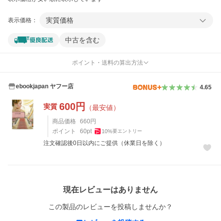
実質価格
表示価格：
中古を含む
ポイント・送料の算出方法
ebookjapan ヤフー店
4.65
600
円
実質
（最安値）
商品価格
660
円
ポイント
60
pt
10
%
要エントリー
注文確認後0日以内にご提供（休業日を除く）
レビュー
現在レビューはありません
この製品のレビューを投稿しませんか？