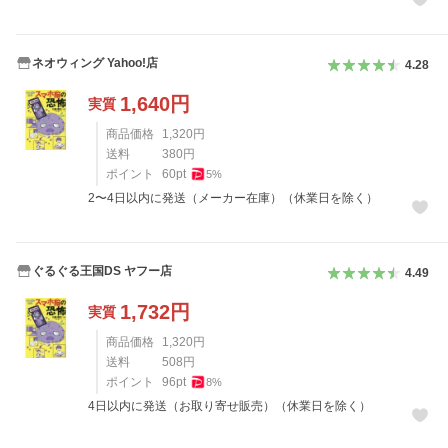
ネオウィング Yahoo!店
4.28
1,640
円
実質
商品価格
1,320
円
送料
380
円
ポイント
60
pt
5
%
2〜4日以内に発送（メーカー在庫）（休業日を除く）
ぐるぐる王国DS ヤフー店
4.49
1,732
円
実質
商品価格
1,320
円
送料
508
円
ポイント
96
pt
8
%
4日以内に発送（お取り寄せ販売）（休業日を除く）