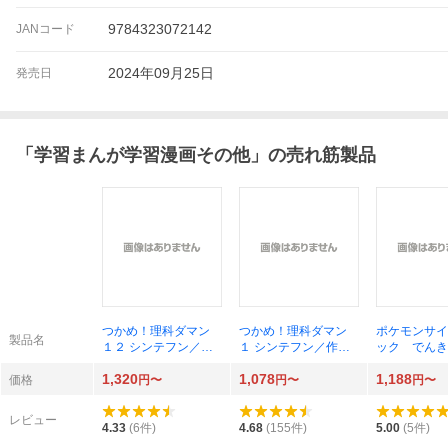
9784323072142
JANコード
2024年09月25日
発売日
「
学習まんが学習漫画その他
」の売れ筋製品
つかめ！理科ダマン
つかめ！理科ダマン
ポケモンサイ
製品名
１２ シンテフン／
１ シンテフン／作
ック でんき
作 ナスンフン／まん
ナスンフン／まんが
之
1,320
1,078
1,188
が 呉華順／訳
呉華順／訳
価格
円〜
円〜
円〜
レビュー
4.33
(
6
件)
4.68
(
155
件)
5.00
(
5
件)