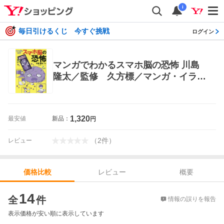
i
毎日引けるくじ 今すぐ挑戦
ログイン
マンガでわかるスマホ脳の恐怖 川島
隆太／監修 久方標／マンガ・イラス
ト 学習まんが学習漫画その他
1,320
最安値
新品：
円
（
2
件
）
レビュー
レビュー
概要
価格比較
価格比較
14
全
件
情報の誤りを報告
表示価格が安い順に表示しています