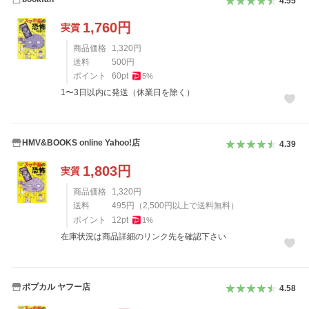
4.55
1,760
円
実質
商品価格
1,320
円
送料
500
円
ポイント
60
pt
5
%
1〜3日以内に発送（休業日を除く）
HMV&BOOKS online Yahoo!店
4.39
1,803
円
実質
商品価格
1,320
円
送料
495
円
（
2,500
円以上で送料無料）
ポイント
12
pt
1
%
在庫状況は商品詳細のリンク先を確認下さい
ポプカル ヤフー店
4.58