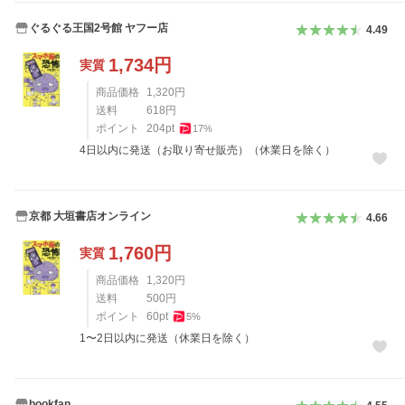
ぐるぐる王国2号館 ヤフー店
4.49
1,734
円
実質
商品価格
1,320
円
送料
618
円
ポイント
204
pt
17
%
4日以内に発送（お取り寄せ販売）（休業日を除く）
京都 大垣書店オンライン
4.66
1,760
円
実質
商品価格
1,320
円
送料
500
円
ポイント
60
pt
5
%
1〜2日以内に発送（休業日を除く）
bookfan