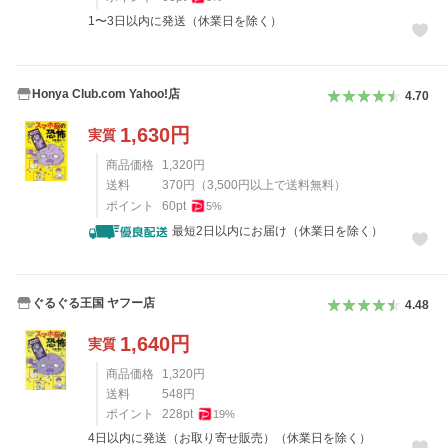
1〜3日以内に発送（休業日を除く）
Honya Club.com Yahoo!店
4.70
1,630
円
実質
商品価格
1,320
円
送料
370
円
（
3,500
円以上で送料無料）
ポイント
60
pt
5
%
最短2日以内にお届け（休業日を除く）
ぐるぐる王国 ヤフー店
4.48
1,640
円
実質
商品価格
1,320
円
送料
548
円
ポイント
228
pt
19
%
4日以内に発送（お取り寄せ販売）（休業日を除く）