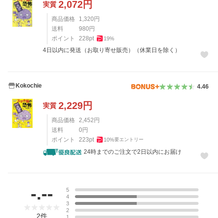
2,072
円
実質
商品価格
1,320
円
送料
980
円
ポイント
228
pt
19
%
4日以内に発送（お取り寄せ販売）（休業日を除く）
Kokochie
4.46
2,229
円
実質
商品価格
2,452
円
送料
0
円
ポイント
223
pt
10
%
要エントリー
24時までのご注文で2日以内にお届け
レビュー
-.--
5
4
3
2
2
件
1