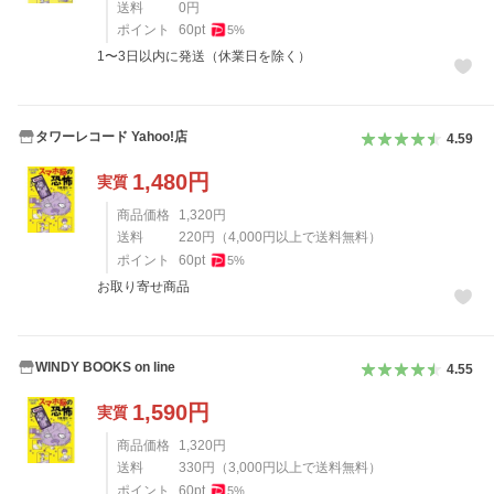
送料
0
円
ポイント
60
pt
5
%
1〜3日以内に発送（休業日を除く）
タワーレコード Yahoo!店
4.59
1,480
円
実質
商品価格
1,320
円
送料
220
円
（
4,000
円以上で送料無料）
ポイント
60
pt
5
%
お取り寄せ商品
WINDY BOOKS on line
4.55
1,590
円
実質
商品価格
1,320
円
送料
330
円
（
3,000
円以上で送料無料）
ポイント
60
pt
5
%