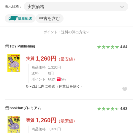
実質価格
表示価格：
中古を含む
ポイント・送料の算出方法
TOY Publishing
4.84
1,260
円
実質
（最安値）
商品価格
1,320
円
送料
0
円
ポイント
60
pt
5
%
0〜2日以内に発送（休業日を除く）
bookfanプレミアム
4.62
1,260
円
実質
（最安値）
商品価格
1,320
円