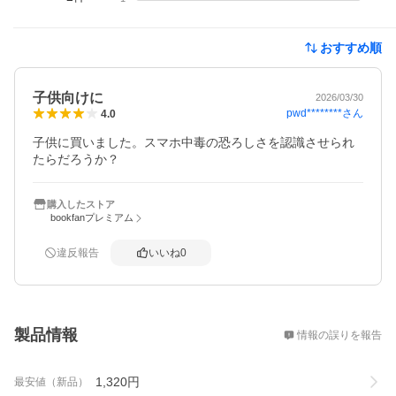
おすすめ順
子供向けに
2026/03/30
pwd********
さん
4.0
子供に買いました。スマホ中毒の恐ろしさを認識させられ
たらだろうか？
購入したストア
bookfanプレミアム
違反報告
いいね
0
概要
製品情報
情報の誤りを報告
1,320
円
最安値（新品）