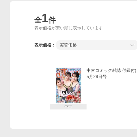
1
全
件
表示価格が安い順に表示しています
表示価格：
実質価格
価格比較
中古コミック雑誌 付録付)
5月28日号
中古