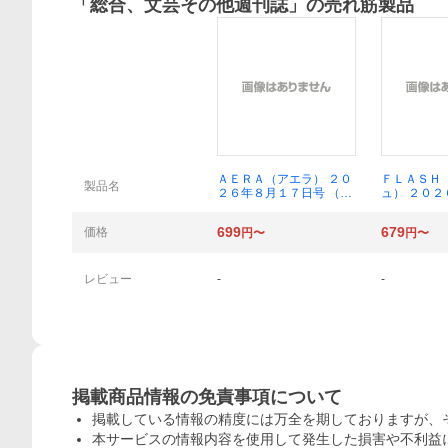
「
総合、文芸その他週刊誌
」の売れ筋製品
概要
ＡＥＲＡ（アエラ） ２０
ＦＬＡＳＨ
製品名
２６年８月１７日号 （朝
ュ） ２０
日新聞出版）
日号 （光文
699
679
価格
円〜
円〜
レビュー
-
-
掲載商品情報の免責事項について
掲載している情報の精度には万全を期しておりますが、
本サービスの情報内容を使用して発生した損害や不利益に