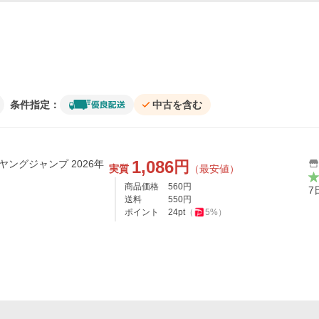
条件指定：
中古を含む
1,086
円
ヤングジャンプ 2026年
実質
（最安値）
商品価格
560
円
7
送料
550
円
ポイント
24
pt
（
5
%）