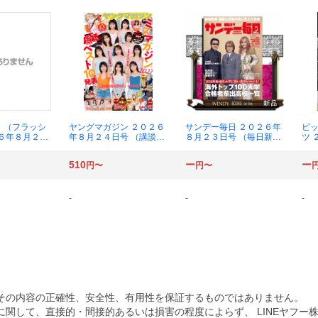
 （フラッシ
ヤングマガジン ２０２６
サンデー毎日 ２０２６年
ビ
２６年８月２５
年８月２４日号 （講談
８月２３日号 （毎日新聞
ツ 
社）
社）
出版）
号 
510
ー
ー
円〜
円〜
-
-
-
その内容の正確性、安全性、有用性を保証するものではありません。
関して、直接的・間接的あるいは損害の程度によらず、 LINEヤフー