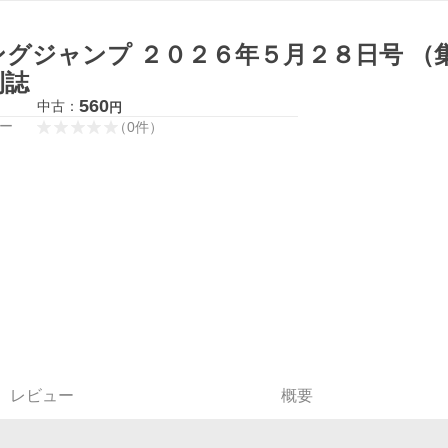
ングジャンプ ２０２６年５月２８日号 （
刊誌
560
中古：
円
ー
（
0
件
）
レビュー
概要