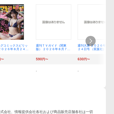
ッグコミックスピリッ
週刊ＴＶガイド（関東
週刊大衆 ２０２６年８月
２０２６年８月２４日
版） ２０２６年８月７日
２４日号 （双葉社）
（小学館）
号 （東京ニュース通信
社）
590
630
円〜
円〜
円〜
-
-
株式会社、情報提供会社各社および商品販売店舗各社は一切