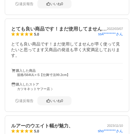
違反報告
いいね
0
とても良い商品です！まだ使用してません…
2022/03/07
ss4********
さん
5.0
とても良い商品です！まだ使用してませんが早く使って見
たいと思ってます又商品の発送も早く大変満足しておりま
す。
購入した商品
規格/S64UL+-S【仕舞寸法99.2cm】
購入したストア
カツキネットヤフー店
違反報告
いいね
0
ルアーのウエイト幅が魅力、
2023/11/10
sho********
さん
5.0