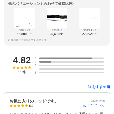
他のバリエーションも合わせて価格比較
S48UL-S
S510L-S
S54SUL-S
15,800
26,400
27,052
円〜
円〜
円〜
※ 価格は中古価格を含む表示です。
レビュー
4.82
5
4
3
2
11
件
1
おすすめ順
お気に入りのロッドです。
2023/02/08
non********
さん
5.0