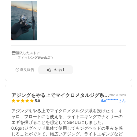
フロート、ダウンショット、シーバスプラグもそこそこ投
げれる汎用性はパワーフィネスで近・中距離のアジメバル
以外のゲスト上等で色々投げ倒せます。

ダイワマンがセール価格で浮気したせいか、竿がシマノで
リールがダイワのへそ曲がりセッティングですがタックル
バランスは良好です。
購入したストア
フィッシング遊web店
違反報告
いいね
1
アジングをやる上でマイクロメタルジグ系…
2023/02/20
ike********
さん
5.0
アジングをやる上でマイクロメタルジグ系を投げたり、キ
ャロ、フロートにも使える、ライトエギングでナオリーの
エギを投げることを想定してS64ULにしました。

0.6gのジグヘッド単体で使用してもジグヘッドの重みを感
じることができて、幅広いアジング、ライトエギングなど