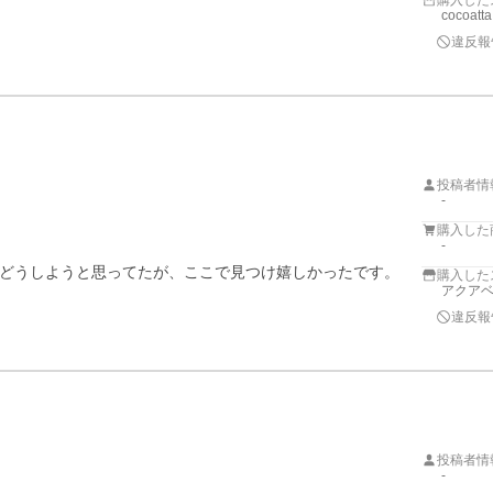
購入した
cocoatta
違反報
投稿者情
-
購入した
-
どうしようと思ってたが、ここで見つけ嬉しかったです。

購入した
アクア
違反報
投稿者情
-