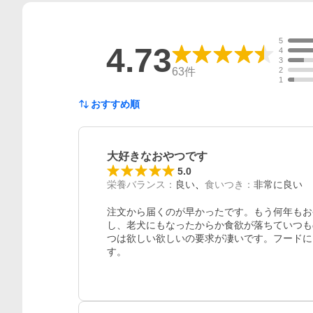
5
4.73
4
3
63
件
2
1
おすすめ順
大好きなおやつです
5.0
栄養バランス
：
良い
食いつき
：
非常に良い
注文から届くのが早かったです。もう何年もお
し、老犬にもなったからか食欲が落ちていつも
つは欲しい欲しいの要求が凄いです。フードに
す。