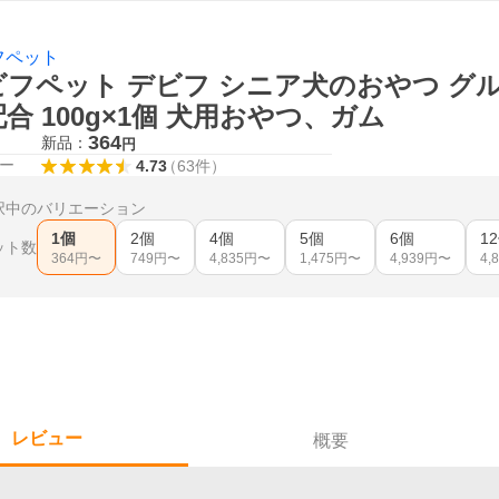
フペット
ビフペット デビフ シニア犬のおやつ グ
合 100g×1個 犬用おやつ、ガム
364
新品：
円
ー
4.73
（
63
件
）
択中のバリエーション
1個
2個
4個
5個
6個
1
ット数
364
円〜
749
円〜
4,835
円〜
1,475
円〜
4,939
円〜
4,
レビュー
概要