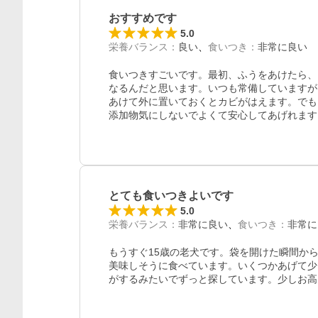
おすすめです
5.0
栄養バランス
：
良い
食いつき
：
非常に良い
食いつきすごいです。最初、ふうをあけたら、
なるんだと思います。いつも常備していますが
あけて外に置いておくとカビがはえます。でも

添加物気にしないでよくて安心してあげれます
とても食いつきよいです
5.0
栄養バランス
：
非常に良い
食いつき
：
非常に
もうすぐ15歳の老犬です。袋を開けた瞬間か
美味しそうに食べています。いくつかあげて少
がするみたいでずっと探しています。少しお高