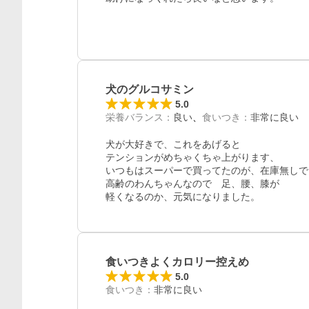
レビュー
犬のグルコサミン
5.0
栄養バランス
：
良い
食いつき
：
非常に良い
犬が大好きで、これをあげると

テンションがめちゃくちゃ上がります、

いつもはスーパーで買ってたのが、在庫無しで
高齢のわんちゃんなので　足、腰、膝が

軽くなるのか、元気になりました。
食いつきよくカロリー控えめ
5.0
食いつき
：
非常に良い