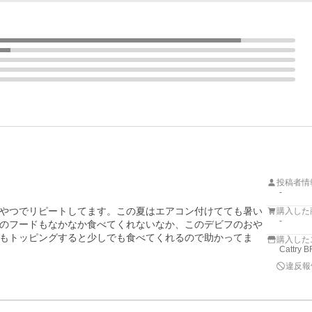
投稿者情
-
やつでリピートしてます。この夏はエアコン付けてても暑い
購入した
-
のフードもなかなか食べてくれないなか、このデビフのおや
もトッピングすると少しでも食べてくれるので助かってま
購入した
Cattry
違反報