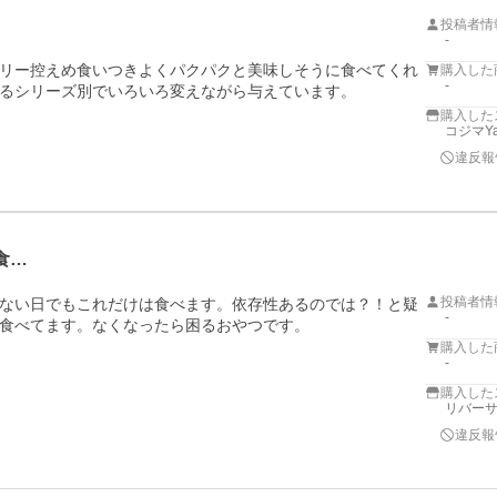
投稿者情
-
リー控えめ食いつきよくパクパクと美味しそうに食べてくれ
購入した
-
るシリーズ別でいろいろ変えながら与えています。
購入した
コジマYa
違反報
食…
投稿者情
ない日でもこれだけは食べます。依存性あるのでは？！と疑
-
食べてます。なくなったら困るおやつです。
購入した
-
購入した
リバー
違反報