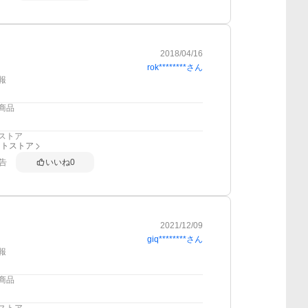
2018/04/16
rok********
さん
報
商品
ストア
ットストア
告
いいね
0
2021/12/09
giq********
さん
報
商品