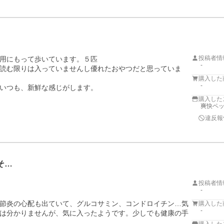
投稿者情
用にもって歩いています。５匹

-
読む限りは入っていませんし優れたおやつだと思っていま
購入した
-
いつも、新鮮な感じがします。
購入した
爽快ペ
違反報
そ…
投稿者情
-
節炎の心配も出ていて、グルコサミン、コンドロイチン…気
購入した
-
は分かりませんが、気に入ったようです。少しでも健康の手