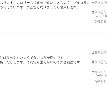
おります、カロリーも控えめで食いつきもよく、グルコサミ
購入した
-
つ与えています、またなくなりましたら購入します。
購入した
コジマYa
違反報
投稿者情
-
品は食べやすいようで食いつきが良いです。

あったりします。それでも柔らかいので許容範囲です
購入した
-
購入した
Joshin 
違反報