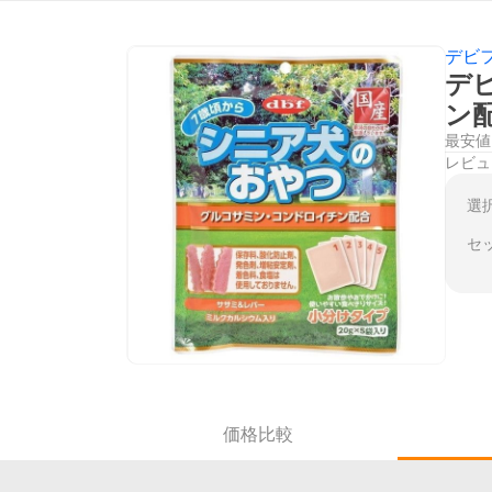
デビ
デ
ン配
最安値
レビュ
選
セ
価格比較