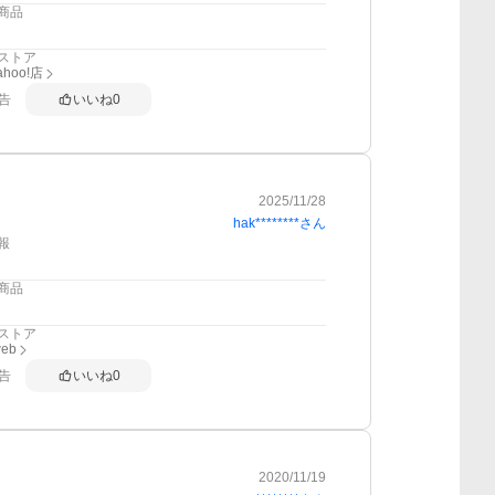
商品
ストア
hoo!店
告
いいね
0
2025/11/28
hak********
さん
報
商品
ストア
web
告
いいね
0
2020/11/19