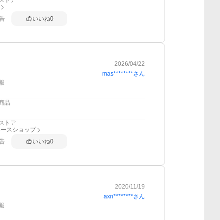
ストア
告
いいね
0
2026/04/22
mas********
さん
報
商品
ストア
ベースショップ
告
いいね
0
2020/11/19
axn********
さん
報