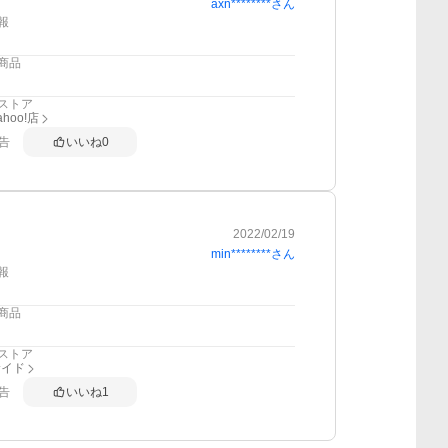
axn********
さん
報
商品
ストア
hoo!店
告
いいね
0
2022/02/19
min********
さん
報
商品
ストア
サイド
告
いいね
1