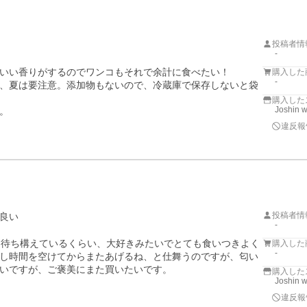
投稿者情
-
いい香りがするのでワンコもそれで余計に食べたい！

購入した
-
、夏は要注意。添加物もないので、冷蔵庫で保存しないと袋
購入した
Joshin 
。
違反報
投稿者情
良い
-
ら待ち構えているくらい、大好きみたいでとても食いつきよく
購入した
-
し時間を空けてからまたあげるね、と仕舞うのですが、匂い
いですが、ご褒美にまた買いたいです。
購入した
Joshin 
違反報