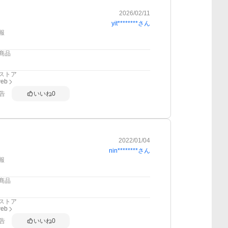
2026/02/11
yit********
さん
報
商品
ストア
web
告
いいね
0
2022/01/04
nin********
さん
報
商品
ストア
web
告
いいね
0