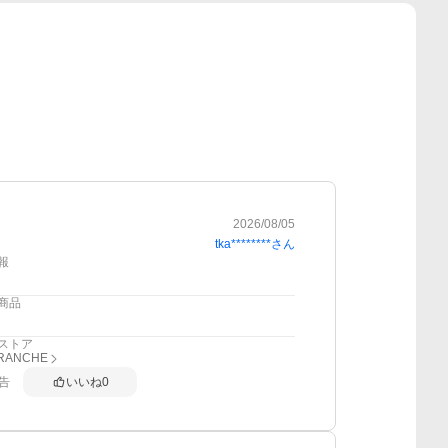
2026/08/05
tka********
さん
報
商品
ストア
 BRANCHE
告
いいね
0