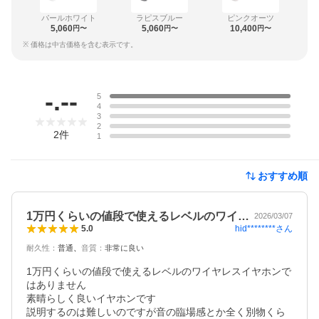
パールホワイト
ラピスブルー
ピンクオーツ
5,060
5,060
10,400
円〜
円〜
円〜
※ 価格は中古価格を含む表示です。
レビュー
-.--
5
4
3
2
2
件
1
おすすめ順
1万円くらいの値段で使えるレベルのワイ…
2026/03/07
hid********
さん
5.0
耐久性
：
普通
音質
：
非常に良い
1万円くらいの値段で使えるレベルのワイヤレスイヤホンで
はありません

素晴らしく良いイヤホンです

説明するのは難しいのですが音の臨場感とか全く別物くら