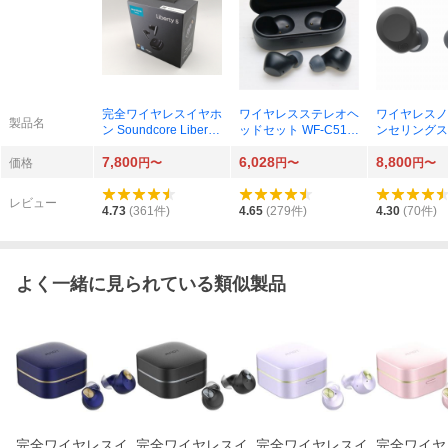
完全ワイヤレスイヤホ
ワイヤレスステレオヘ
ワイヤレスノ
製品名
ン Soundcore Liberty
ッドセット WF-C510
ンセリングス
5 A3957N11 ミッドナ
（B） ブラック
ッドセット WF
7,800
6,028
8,800
イトブラック
N（B） ブラ
価格
円〜
円〜
円〜
レビュー
4.73
(
361
件)
4.65
(
279
件)
4.30
(
70
件)
よく一緒に見られている類似製品
完全ワイヤレスイ
完全ワイヤレスイ
完全ワイヤレスイ
完全ワイヤ