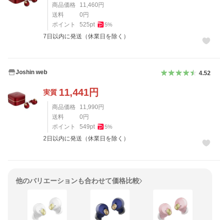
商品価格
11,460
円
送料
0
円
ポイント
525
pt
5
%
7日以内に発送（休業日を除く）
Joshin web
4.52
11,441
円
実質
商品価格
11,990
円
送料
0
円
ポイント
549
pt
5
%
2日以内に発送（休業日を除く）
他のバリエーションも合わせて価格比較