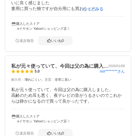
いに良く感じました

妻用に買った物ですが自分用にも買おうと考えています

もっとみる
フィット感も申し分なく布団の中で寝返りうっても耳に違
和感を感じません

購入したストア
とにかく良品です
eイヤホン Yahoo!ショッピング店
違反報告
いいね
0
私が元々使っていて、今回は父の為に購入…
2026/01/08
nor********
さん
5.0
耐久性
：
壊れにくい
音質
：
非常に良い
私が元々使っていて、今回は父の為に購入しました。

高齢のため耳も悪く、夜テレビの音がうるさいのでこれか
らは静かになるので買って良かったです。
購入したストア
eイヤホン Yahoo!ショッピング店
違反報告
いいね
0