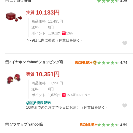
ニチヨウ電機
4.26
10,133
円
実質
商品価格
11,495
円
送料
0
円
ポイント
1,362
pt
13
%
7〜9日以内に発送（休業日を除く）
eイヤホン Yahoo!ショッピング店
4.74
10,351
円
実質
商品価格
11,990
円
送料
0
円
ポイント
1,639
pt
15
%
要エントリー
16時までのご注文で明日にお届け（休業日を除く）
ソフマップ Yahoo!店
4.59