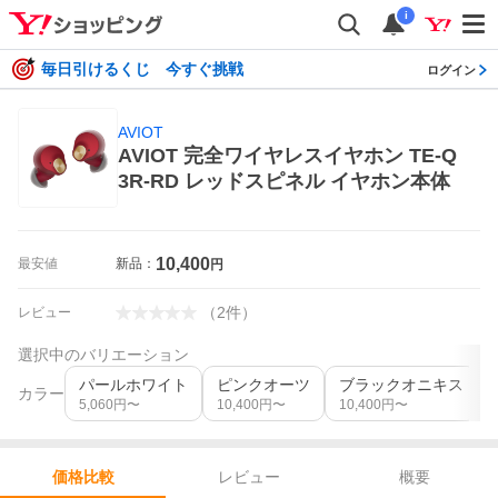
i
毎日引けるくじ 今すぐ挑戦
ログイン
AVIOT
AVIOT 完全ワイヤレスイヤホン TE-Q
3R-RD レッドスピネル イヤホン本体
10,400
最安値
新品：
円
（
2
件
）
レビュー
選択中のバリエーション
パールホワイト
ピンクオーツ
ブラックオニキス
カラー
5,060
円〜
10,400
円〜
10,400
円〜
レビュー
概要
価格比較