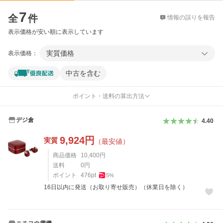
価格比較
7
全
件
情報の誤りを報告
表示価格が安い順に表示しています
実質価格
表示価格：
中古を含む
ポイント・送料の算出方法
デジ倉
4.40
9,924
円
実質
（最安値）
商品価格
10,400
円
送料
0
円
ポイント
476
pt
5
%
16日以内に発送（お取り寄せ販売）（休業日を除く）