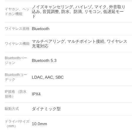
ノイズキャンセリング, ハイレゾ, マイク, 外音取り
イヤホン、ヘッ
込み, 音質調整, 防水、防滴, リモコン, 低遅延モー
ドホン機能
ド
Bluetooth
ワイヤレス規格
マルチペアリング, マルチポイント接続, ワイヤレス
ワイヤレス機能
充電対応
Bluetoothバー
Bluetooth 5.3
ジョン
Bluetoothコー
LDAC, AAC, SBC
デック
IP規格 （防水
IPX4
規格）
ダイナミック型
駆動方式
ドライバサイズ
10.0mm
（mm）