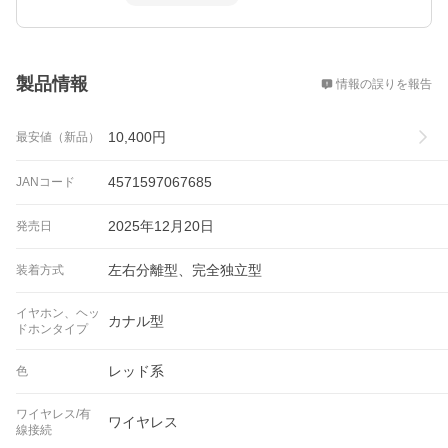
概要
製品情報
情報の誤りを報告
10,400
円
最安値（新品）
4571597067685
JANコード
2025年12月20日
発売日
左右分離型、完全独立型
装着方式
イヤホン、ヘッ
カナル型
ドホンタイプ
レッド系
色
ワイヤレス/有
ワイヤレス
線接続