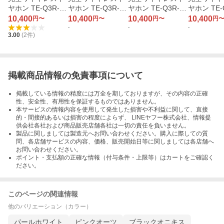
ヤホン TE-Q3R-BL
ヤホン TE-Q3R-B
ヤホン TE-Q3R-LV
ヤホン TE-
ラピスブルー
K ブラックオニキ
ラベンダージェイ
K ピンク
10,400
10,400
10,400
10,400
円〜
円〜
円〜
円
ス
ド
-
-
-
3.00
(
2
件)
掲載商品情報の免責事項について
掲載している情報の精度には万全を期しておりますが、その内容の正確
性、安全性、有用性を保証するものではありません。
本サービスの情報内容を使用して発生した損害や不利益に関して、直接
的・間接的あるいは損害の程度によらず、 LINEヤフー株式会社、情報提
供会社各社および商品販売店舗各社は一切の責任を負いません。
製品に関しましては製造元へお問い合わせください。購入に際しての質
問、各店舗サービスの内容、価格、販売開始日等に関しましては各店舗へ
お問い合わせください。
ポイント・支払額の正確な情報（付与条件・上限等）はカートをご確認く
ださい。
このページの関連情報
他のバリエーション（カラー）
パールホワイト
ピンクオーツ
ブラックオニキス