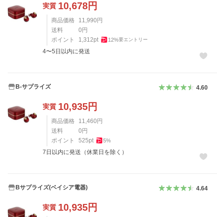
10,678
円
実質
商品価格
11,990
円
送料
0
円
ポイント
1,312
pt
12
%
要エントリー
4〜5日以内に発送
B-サプライズ
4.60
10,935
円
実質
商品価格
11,460
円
送料
0
円
ポイント
525
pt
5
%
7日以内に発送（休業日を除く）
Bサプライズ(ベイシア電器)
4.64
10,935
円
実質