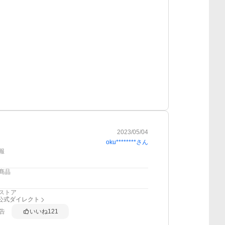
2023/05/04
oku********
さん
報
商品
ストア
nk公式ダイレクト
告
いいね
121