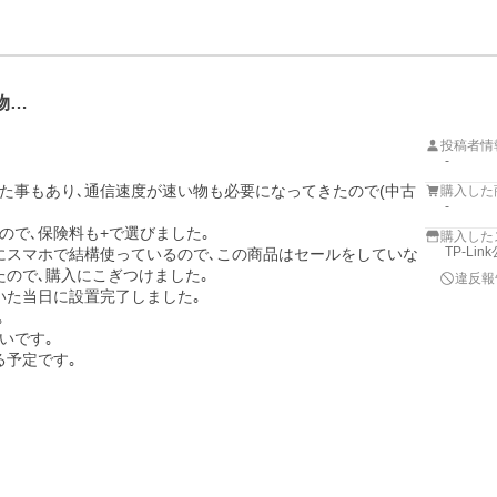
物…
投稿者情
-
た事もあり､通信速度が速い物も必要になってきたので(中古
購入した
-
で､保険料も+で選びました｡

購入した
TP-Li
機にスマホで結構使っているので､この商品はセールをしていな
ので､購入にこぎつけました｡

違反報
た当日に設置完了しました｡



です｡

予定です｡
