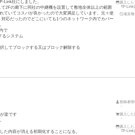
-Link社にしました。

購入した
TP-Li
して2Fの廊下に同社の中継機を設置して敷地全体以上の範囲
れていてコスパが良かったので大変満足しています。元々使
違反報
h」対応だったのでどこにいても1つのネットワーク内でカバー


内で

するシステム

択してブロックする又はブロック解除する

投稿者情
-
が楽です

購入した
-


購入した
TP-Li
した内容が消える初期化することになる。
