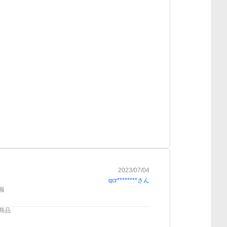
2023/07/04
qcr********
さん
報
商品