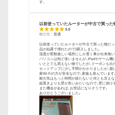
す。
以前使っていたルーターが中古で買った
5.0
耐久性
：
普通
以前使っていたルーターが中古で買った物だっ
品が結露で壊れたので)購入しました｡

湿度が変動激しい場所にしか置く事が出来無いの
パソコンは殆ど使いませんが､iPadやゲーム
いととても買えない物でしたが､クーポンも出た
セットアップに少し手間がかかりましたが､届い
家Wi-Fiの方が安全なので､家族も喜んでいます｡
耐久性はもっと時間が経たないと何とも言えない
縦置きよりも壁が良いみたいなので､壁に掛ける
また機会があれば､お世話になりそうです｡

ありがとうございました｡