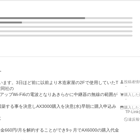
…
投稿者情
います。3日ほど前に以前より木造家屋の2Fで使用していたT
-
遽同社の

トアップWi-Fi6の電波となりあきらかに中継器の無線の範囲が
購入した
-
構築する事を決意しAX3000購入を決意(水)早朝に購入申込み
購入した
TP-Li


違反報
660円/月を解約することができ9ヶ月でAX6000の購入代金