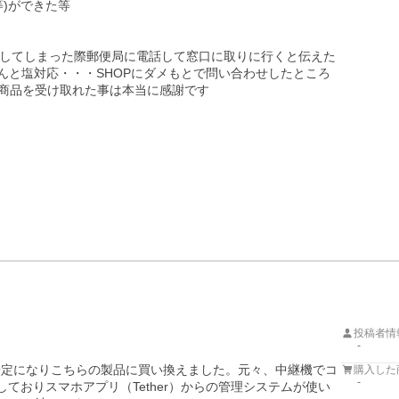
)ができた等

してしまった際郵便局に電話して窓口に取りに行くと伝えた
んと塩対応・・・SHOPにダメもとで問い合わせしたところ
)商品を受け取れた事は本当に感謝です

投稿者情
-
安定になりこちらの製品に買い換えました。元々、中継機でコ
購入した
-
用しておりスマホアプリ（Tether）からの管理システムが使い