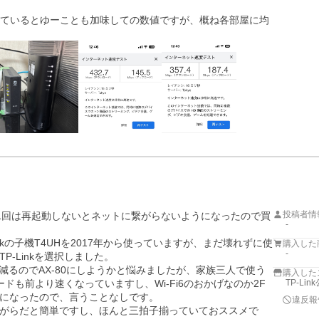
しているとゆーことも加味しての数値ですが、概ね各部屋に均
投稿者情
、週に1回は再起動しないとネットに繋がらないようになったので買
-
nkの子機T4UHを2017年から使っていますが、まだ壊れずに使
購入した
-
-Linkを選択しました。

が減るのでAX-80にしようかと悩みましたが、家族三人で使う
購入した
ードも前より速くなっていますし、Wi-Fi6のおかげなのか2F
TP-Li
になったので、言うことなしです。

違反報
がらだと簡単ですし、ほんと三拍子揃っていておススメで