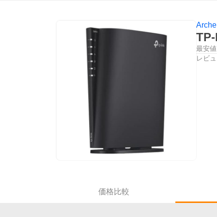
Arche
TP-
最安値
レビュ
価格比較