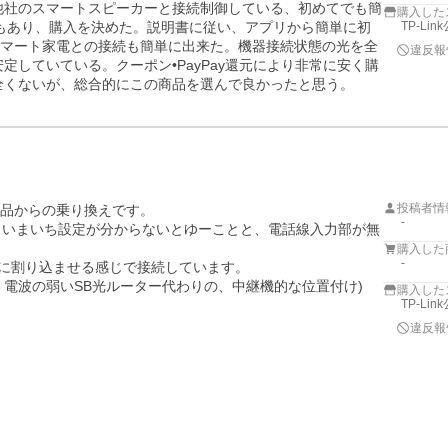
と、他社のスマートスピーカーと接続制御している、初めてでも簡
購入した
もあり、購入を決めた。説明書に従い、アプリから簡単に初
TP-Li
、スマート家電との接続も簡単に出来た。機器接続状態の光を全
違反報
定していている。クーポン•PayPay還元により非常に安く購
全くないが、総合的にこの商品を選んで良かったと思う。
投稿者情
品からの乗り換えです。

-
、いまいち設定が分からないとゆーことと、電話線入力部が無
購入した
-
そこに割り込ませる感じで接続しています。

電波の弱いSB光ルーター代わりの、中継機的な位置付け)

購入した
TP-Li


違反報