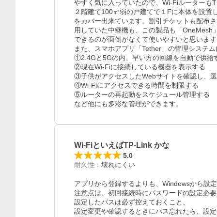
やすく気に入っていたので、Wi-FiルーターもTP
２階建て100㎡弱の戸建てで１Fに本体を設置
をカバー出来ています。割引チケットも配布さ
用していた中継機も、この製品も「OneMes
できるのが面倒がなくて使いやすいと思います。
また、スマホアプリ「Tether」の管理システム
①2.4Gと5Gの内、早い方の回線を自動で供給
②現在Wi-Fiに接続している機器を表示する

③子供がアクセスしたWebサイトを確認し、選
④Wi-Fiにアクセスできる時間を制限する

⑤ルーターの再起動をスケジュール管理する

など他にも多彩な管理ができます。
Wi-FiといえばTP-Link かな
5.0
耐久性
：
壊れにくい
アプリから登録するよりも、Windowsから設定
注意点は、初回接続時にパスワードの設定必要。
設定したパスは必ず控えておくこと、

設定変更や確認するときにパス忘れたら、設定