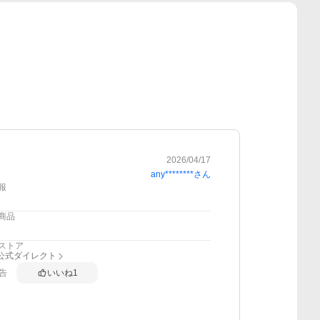
2026/04/17
any********
さん
報
商品
ストア
nk公式ダイレクト
告
いいね
1