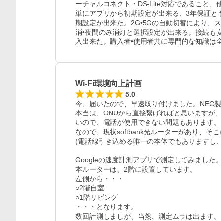
ーチャルコネクト・DS-Lite対応であるこ
単にアプリから初期設定が出来る、3年保証と
期設定が出来た。2G•5Gの自動切替により
消•夜間のみ消灯と選択設定が出来る。接続も安
入出来た。購入者•使用者共に専門的な知識は
Wi-Fi環境向上計画
5.0
今、届いたので、早速取り付けました。NEC製
本当は、ONUから直接繋げればと思いますが
いので、電話が使用できない問題もあります。

なので、現状softbank光ルーターがあり、
(電話線引き込める唯一の本体でもありますし、
Googleの速度計測アプリで測定してみました。
本ルーターは、2階に設置しています。

レビュー
左側から・・・

○2階自室

○1階リビング

・・・となります。

数回計測しましが、当然、測定ムラは出ます。
