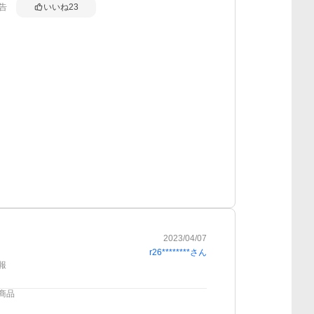
告
いいね
23
2023/04/07
r26********
さん
報
商品