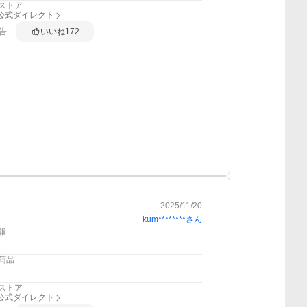
ストア
nk公式ダイレクト
告
いいね
172
2025/11/20
kum********
さん
報
商品
ストア
nk公式ダイレクト