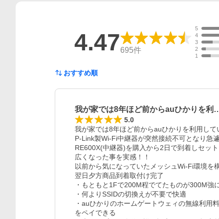
5
4.47
4
3
695
件
2
1
おすすめ順
我が家では8年ほど前からauひかりを利
5.0
我が家では8年ほど前からauひかりを利用して
P-Link製Wi-Fi中継器が突然接続不可となり急
RE600X(中継器)を購入から2日で到着しセッ
広くなった事を実感！！

以前から気になっていたメッシュWi-Fi環境を
翌日夕方商品到着取付け完了

・もともと1Fで200M程でてたものが300M強に
・何よりSSIDの切換えが不要で快適

・auひかりのホームゲートウェィの無線利用料金
をペイできる
