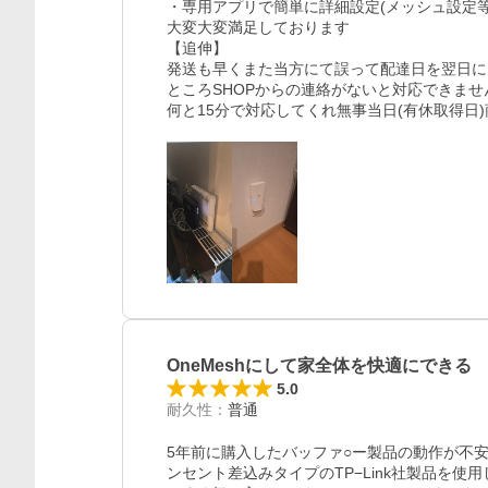
・専用アプリで簡単に詳細設定(メッシュ設定等
大変大変満足しております

【追伸】

発送も早くまた当方にて誤って配達日を翌日に
ところSHOPからの連絡がないと対応できませ
何と15分で対応してくれ無事当日(有休取得日
OneMeshにして家全体を快適にできる
5.0
耐久性
：
普通
5年前に購入したバッファ○ー製品の動作が不
ンセント差込みタイプのTP−Link社製品を使