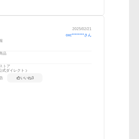
2025/02/21
oxc********
さん
報
商品
ストア
nk公式ダイレクト
告
いいね
3