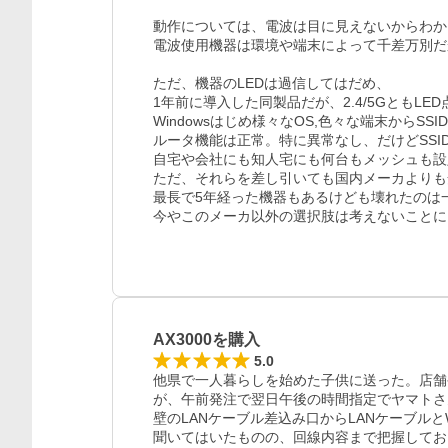
動作については、電波は目に見えないからわか
電波使用機器は環境や端末によって千差万別だ
ただ、機器のLEDは過信してはだめ、

1年前に導入した同製品だが、2.4/5GともLED
Windowsはじめ様々なOS,色々な端末からSS
ルータ機能は正常。特に異常なし、だけどSSID
自宅や会社にも知人宅にも何台もメッシュも設
ただ、それらを差し引いても国内メーカよりも
最長で5年経った機器もあるけども壊れたのは一
今やこのメーカ以外の選択肢は考えないことに
AX3000を購入
5.0
他県で一人暮らしを始めた子供に送った。店舗
が、午前発注で翌日午後の時間指定でヤマトさ
壁のLANケーブル差込み口からLANケーブルと
聞いてはいたものの、回線内容まで把握しておらず。[IPv