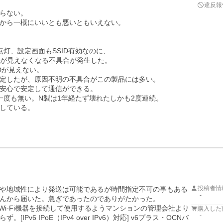
違反報
らない。

から一概にいいとも悪いともいえない。

点灯、設定画面もSSID有効なのに、

IDが見えなくなる不具合が発生した。

が見えない。

定したが、原因不明の不具合がこの製品には多い。

安心で安定して通信ができる。

度も無い。N製は1年経たず壊れたしかも2度連続。

している。

投稿者情
や地域性により発送は可能であるが時間指定不可の事もある
-
んから届いた。急ぎであったのでありがたかった。

Wi-Fi機器を接続して使用するようマンションの管理会社より
購入した
-
6 IPoE（IPv4 over IPv6）対応] v6プラス・OCNバ