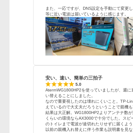
また、一応ですが、DNS設定を手動にて変更
安い、速い、簡単の三拍子
5.0
AtermWG1800HP2を使っていましたが
い替えることにしました。

なので重要視したのは壊れにくいこと。TP-Li
えているので大丈夫だろうということで親機もTP
結果は大正解。WG1800HP2よりアンテナ数
くらいの環境ならAX3000で十分でした。スピ
のトイレまで電波が途切れたりせずに届くよう
以前の親機入れ替えに伴う作業も説明書を見な