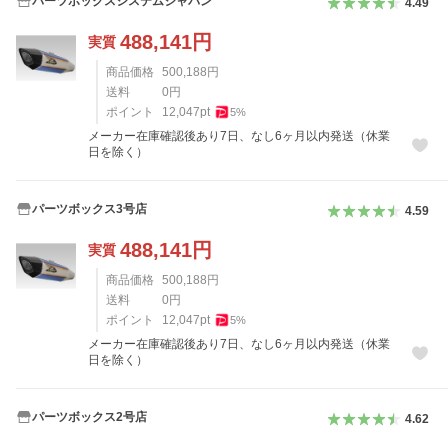
パーツボックスシステムジャパン
4.49
488,141
円
実質
商品価格
500,188
円
送料
0
円
ポイント
12,047
pt
5
%
メーカー在庫確認後あり7日、なし6ヶ月以内発送（休業
日を除く）
パーツボックス3号店
4.59
488,141
円
実質
商品価格
500,188
円
送料
0
円
ポイント
12,047
pt
5
%
メーカー在庫確認後あり7日、なし6ヶ月以内発送（休業
日を除く）
パーツボックス2号店
4.62