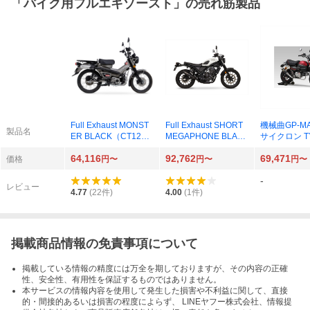
「
バイク用フルエキゾースト
」の売れ筋製品
Full Exhaust MONST
Full Exhaust SHORT
機械曲GP-M
製品名
ER BLACK（CT125 2
MEGAPHONE BLAC
サイクロン TY
3-24/25/8BJ-JA65）0
K（CL250 23-/8BK-M
WN EXPORT
64,116
92,762
69,471
1810-D01X4-00（ブ
C57）01810-H01W6-
政府認証 カ
価格
円〜
円〜
円〜
ラック）
00（ブラック）
バー（Monkey
-
J-JB05/8BJ-
レビュー
-JB02）110A
4.77
(
22
件)
4.00
(
1
件)
92
掲載商品情報の免責事項について
掲載している情報の精度には万全を期しておりますが、その内容の正確
性、安全性、有用性を保証するものではありません。
本サービスの情報内容を使用して発生した損害や不利益に関して、直接
的・間接的あるいは損害の程度によらず、 LINEヤフー株式会社、情報提