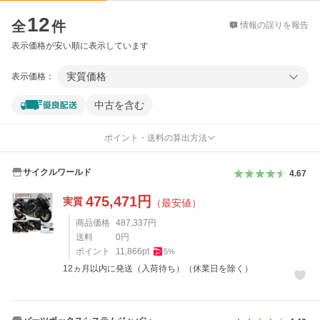
価格比較
12
全
件
情報の誤りを報告
表示価格が安い順に表示しています
実質価格
表示価格：
中古を含む
ポイント・送料の算出方法
サイクルワールド
4.67
475,471
円
実質
（最安値）
商品価格
487,337
円
送料
0
円
ポイント
11,866
pt
5
%
12ヵ月以内に発送（入荷待ち）（休業日を除く）