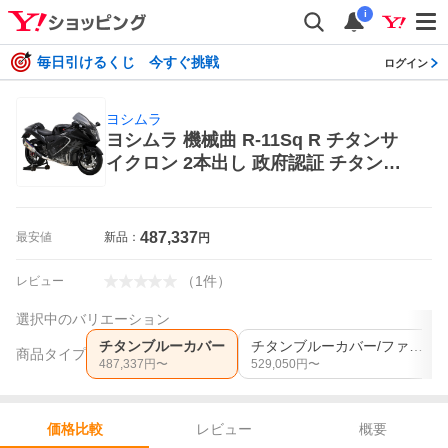
i
毎日引けるくじ 今すぐ挑戦
ログイン
ヨシムラ
ヨシムラ 機械曲 R-11Sq R チタンサ
イクロン 2本出し 政府認証 チタンブ
ルーカバー（Hayabusa/8BL-EJ11
A）110-592-A16G1 バイク用フルエ
キゾースト
487,337
最安値
新品：
円
（
1
件
）
レビュー
選択中のバリエーション
チタンブルーカバー
チタンブルーカバー/ファイヤースペック
商品タイプ
487,337
円〜
529,050
円〜
レビュー
概要
価格比較