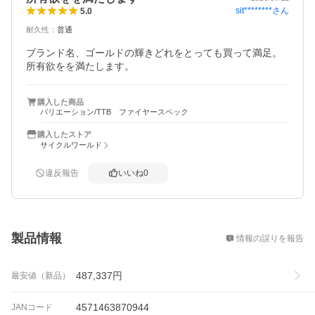
sit********
さん
5.0
耐久性
：
普通
ブランド名、ゴールドの輝きどれをとっても買って満足。
所有欲をを満たします。
購入した商品
バリエーション/TTB ファイヤースペック
購入したストア
サイクルワールド
違反報告
いいね
0
概要
製品情報
情報の誤りを報告
487,337
円
最安値（新品）
4571463870944
JANコード