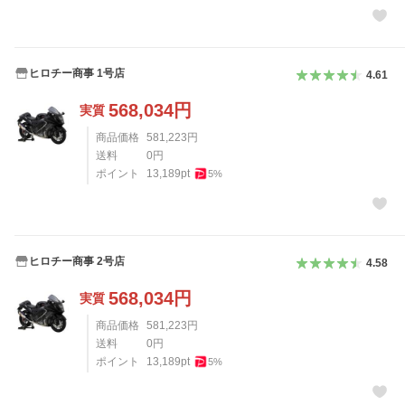
ヒロチー商事 1号店
4.61
568,034
円
実質
商品価格
581,223
円
送料
0
円
ポイント
13,189
pt
5
%
ヒロチー商事 2号店
4.58
568,034
円
実質
商品価格
581,223
円
送料
0
円
ポイント
13,189
pt
5
%