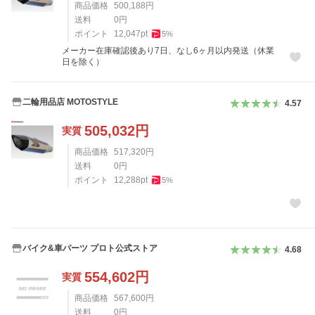
商品価格
500,188
円
送料
0
円
ポイント
12,047
pt
5
%
メーカー在庫確認後あり7日、なし6ヶ月以内発送（休業
日を除く）
二輪用品店 MOTOSTYLE
4.57
505,032
円
実質
商品価格
517,320
円
送料
0
円
ポイント
12,288
pt
5
%
バイク&車パーツ プロト公式ストア
4.68
554,602
円
実質
商品価格
567,600
円
送料
0
円