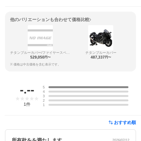
他のバリエーションも合わせて価格比較
チタンブルーカバー/ファイヤースペック
チタンブルーカバー
529,050
487,337
円〜
円〜
※ 価格は中古価格を含む表示です。
レビュー
-.--
5
4
3
2
1
件
1
おすすめ順
所有欲をを満たします
2026/07/12