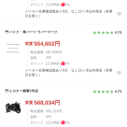
ポイント
12,998
pt
5
%
メーカー在庫確認後あり3日、なし12ヶ月以内発送（休業
日を除く）
バイク・車パーツ ラバーマーク
4.75
554,602
円
実質
商品価格
567,600
円
送料
0
円
ポイント
12,998
pt
5
%
メーカー在庫確認後あり3日、なし12ヶ月以内発送（休業
日を除く）
ヒロチー商事3号店
4.75
568,034
円
実質
商品価格
581,223
円
送料
0
円
ポイント
13,189
pt
5
%