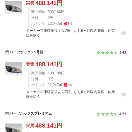
488,141
円
実質
商品価格
500,188
円
送料
0
円
ポイント
12,047
pt
5
%
メーカー在庫確認後あり7日、なし6ヶ月以内発送（休業
日を除く）
パーツボックス5号店
4.68
488,141
円
実質
商品価格
500,188
円
送料
0
円
ポイント
12,047
pt
5
%
メーカー在庫確認後あり7日、なし6ヶ月以内発送（休業
日を除く）
パーツボックスプレミアム
4.57
488,141
円
実質