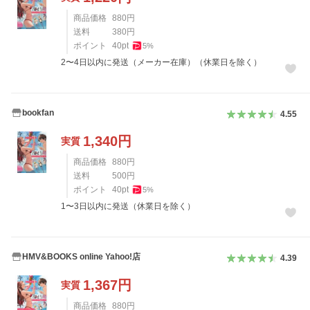
商品価格
880
円
送料
380
円
ポイント
40
pt
5
%
2〜4日以内に発送（メーカー在庫）（休業日を除く）
bookfan
4.55
1,340
円
実質
商品価格
880
円
送料
500
円
ポイント
40
pt
5
%
1〜3日以内に発送（休業日を除く）
HMV&BOOKS online Yahoo!店
4.39
1,367
円
実質
商品価格
880
円