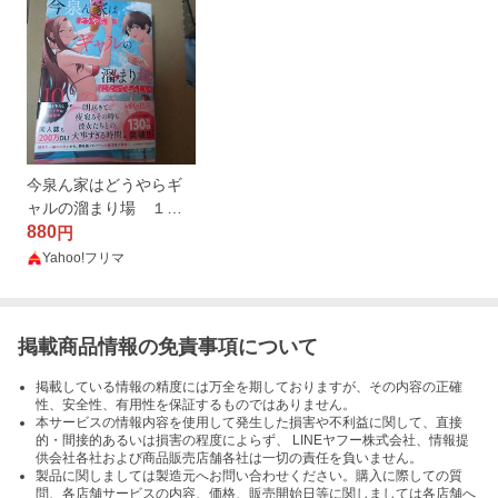
今泉ん家はどうやらギ
ャルの溜まり場 １０
（バンブーコミック
880
円
ス） のり伍郎
Yahoo!フリマ
掲載商品情報の免責事項について
掲載している情報の精度には万全を期しておりますが、その内容の正確
性、安全性、有用性を保証するものではありません。
本サービスの情報内容を使用して発生した損害や不利益に関して、直接
的・間接的あるいは損害の程度によらず、 LINEヤフー株式会社、情報提
供会社各社および商品販売店舗各社は一切の責任を負いません。
製品に関しましては製造元へお問い合わせください。購入に際しての質
問、各店舗サービスの内容、価格、販売開始日等に関しましては各店舗へ