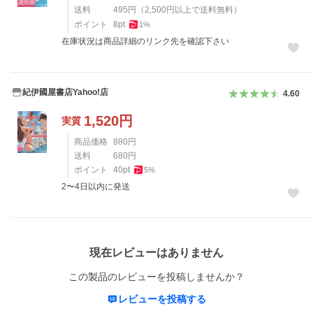
送料
495
円
（
2,500
円以上で送料無料）
ポイント
8
pt
1
%
在庫状況は商品詳細のリンク先を確認下さい
紀伊國屋書店Yahoo!店
4.60
1,520
円
実質
商品価格
880
円
送料
680
円
ポイント
40
pt
5
%
2〜4日以内に発送
レビュー
現在レビューはありません
この製品のレビューを投稿しませんか？
レビューを投稿する