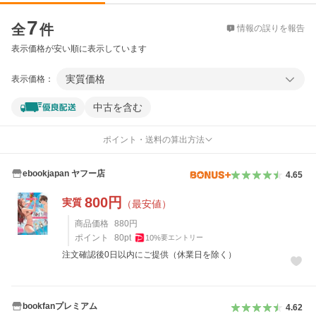
価格比較
7
全
件
情報の誤りを報告
表示価格が安い順に表示しています
実質価格
表示価格：
中古を含む
ポイント・送料の算出方法
ebookjapan ヤフー店
4.65
800
円
実質
（最安値）
商品価格
880
円
ポイント
80
pt
10
%
要エントリー
注文確認後0日以内にご提供（休業日を除く）
bookfanプレミアム
4.62