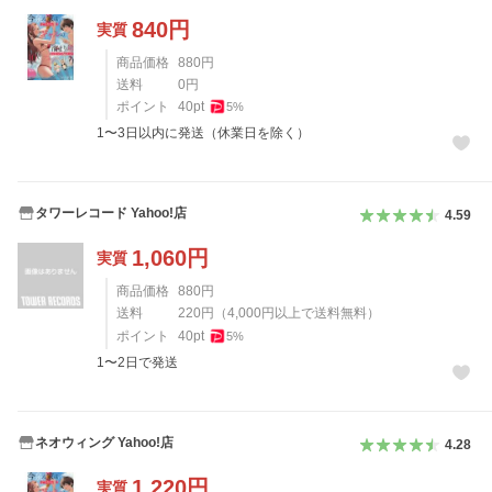
840
円
実質
商品価格
880
円
送料
0
円
ポイント
40
pt
5
%
1〜3日以内に発送（休業日を除く）
タワーレコード Yahoo!店
4.59
1,060
円
実質
商品価格
880
円
送料
220
円
（
4,000
円以上で送料無料）
ポイント
40
pt
5
%
1〜2日で発送
ネオウィング Yahoo!店
4.28
1,220
円
実質