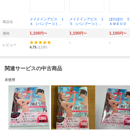
メイドインアビス １
メイドインアビス １
ぼのぼの ５
製品名
４ （バンブーコミッ
５ （バンブーコミッ
ＡＭＢＯＯ 
クス） つくしあきひ
クス） つくしあきひ
ＣＳ） いが
1,100
1,100
1,100
と
と
お／著
価格
円〜
円〜
円〜
-
-
レビュー
4.75
(
12
件)
関連サービスの中古商品
未使用