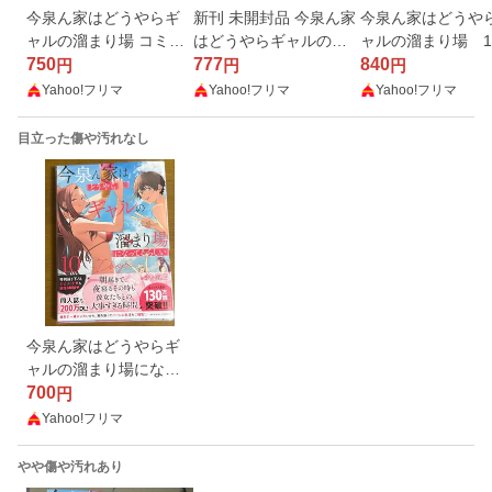
今泉ん家はどうやらギ
新刊 未開封品 今泉ん家
今泉ん家はどうや
ャルの溜まり場 コミッ
はどうやらギャルの溜
ャルの溜まり場 1
ク 漫画 第10巻 シュリ
750
まり場になってるらし
777
巻 新品未開封 
840
円
円
円
ンク付き 新品未読品
い〜DEEP〜 10巻 （バ
ンブーコミックス）
Yahoo!フリマ
Yahoo!フリマ
Yahoo!フリマ
（バンブーコミック
ンブーコミックス） の
り伍郎
ス） のり伍郎
り伍郎
目立った傷や汚れなし
今泉ん家はどうやらギ
ャルの溜まり場になっ
てるらしい 10巻 Deep
700
円
Yahoo!フリマ
やや傷や汚れあり