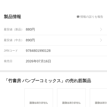
概要
製品情報
情報の誤りを報告
880
円
最安値（新品）
890
円
最安値（中古）
9784801990128
JANコード
2026年07月16日
発売日
「
竹書房 バンブーコミックス
」の売れ筋製品