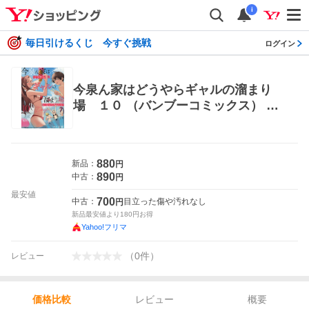
i
毎日引けるくじ 今すぐ挑戦
ログイン
今泉ん家はどうやらギャルの溜まり
場 １０ （バンブーコミックス） の
り伍郎 竹書房 バンブーコミックス
880
新品：
円
890
中古：
円
最安値
700
中古：
目立った傷や汚れなし
円
新品最安値より
180
円お得
Yahoo!フリマ
（
0
件
）
レビュー
レビュー
概要
価格比較