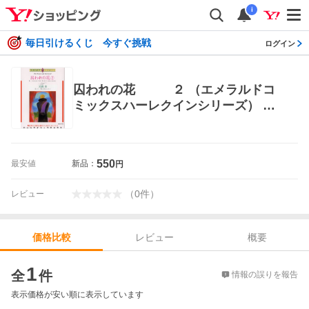
i
毎日引けるくじ 今すぐ挑戦
ログイン
囚われの花 ２ （エメラルドコ
ミックスハーレクインシリーズ） 光
崎 圭 宙出版 エメラルドコミックス
550
最安値
新品：
円
（
0
件
）
レビュー
レビュー
概要
価格比較
価格比較
1
全
件
情報の誤りを報告
表示価格が安い順に表示しています