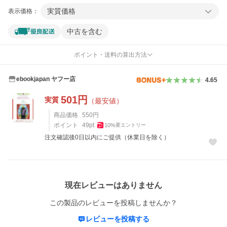
実質価格
表示価格：
中古を含む
ポイント・送料の算出方法
ebookjapan ヤフー店
4.65
501
円
実質
（最安値）
商品価格
550
円
ポイント
49
pt
10
%
要エントリー
注文確認後0日以内にご提供（休業日を除く）
レビュー
現在レビューはありません
この製品のレビューを投稿しませんか？
レビューを投稿する