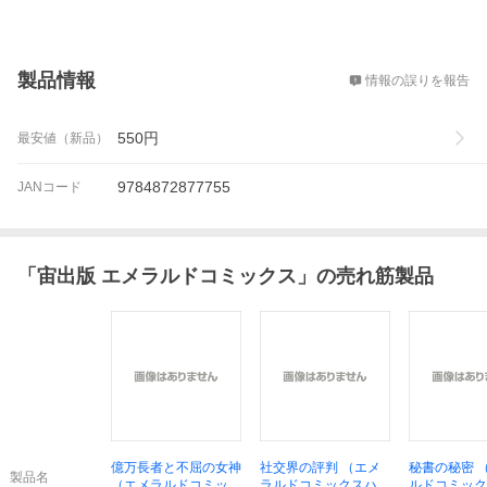
概要
製品情報
情報の誤りを報告
550
円
最安値（新品）
9784872877755
JANコード
「
宙出版 エメラルドコミックス
」の売れ筋製品
億万長者と不屈の女神
社交界の評判 （エメ
秘書の秘密 
製品名
（エメラルドコミック
ラルドコミックスハー
ルドコミック