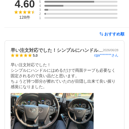
4.60
5
4
3
2
128
件
1
おすすめ順
早い注文対応でした！シンプルにハンドル…
2026/06/28
cga********
さん
5.0
早い注文対応でした！

シンプルにハンドルにはめるだけで両面テープも必要なく
固定されるので良い品だと思います。

ちょうど持つ部分が擦れていたのが目隠し出来て良い握り
感覚になりました。