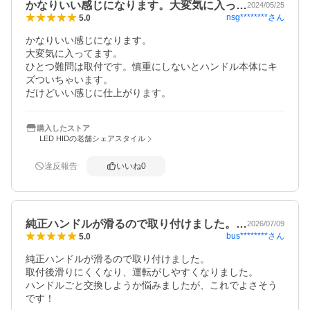
かなりいい感じになります。大変気に入っ…
2024/05/25
nsg********
さん
5.0
かなりいい感じになります。

大変気に入ってます。

ひとつ難問は取付です。慎重にしないとハンドル本体にキ
ズついちゃいます。

だけどいい感じに仕上がります。
購入したストア
LED HIDの老舗シェアスタイル
違反報告
いいね
0
純正ハンドルが滑るので取り付けました。…
2026/07/09
bus********
さん
5.0
純正ハンドルが滑るので取り付けました。

取付後滑りにくくなり、運転がしやすくなりました。

ハンドルごと交換しようか悩みましたが、これでよさそう