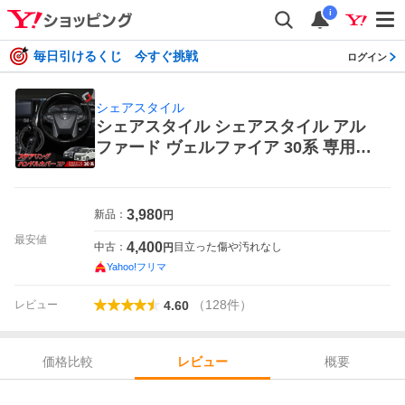
i
毎日引けるくじ 今すぐ挑戦
ログイン
シェアスタイル
シェアスタイル シェアスタイル アル
ファード ヴェルファイア 30系 専用
ステアリングハンドルカバー 2p to-al
vl06-in0201 ハンドルカバー、ステア
リング
3,980
新品：
円
最安値
4,400
中古：
目立った傷や汚れなし
円
Yahoo!フリマ
（
128
件
）
レビュー
4.60
価格比較
概要
レビュー
レビュー