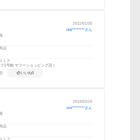
2022/01/30
ckd********
さん
報
商品
ストア
フ1号館 ヤフーショッピング店
告
いいね
0
2024/03/16
ore********
さん
報
商品
ストア