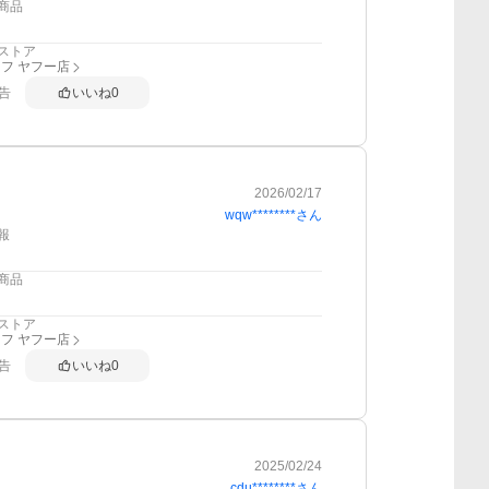
商品
ストア
フ ヤフー店
告
いいね
0
2026/02/17
wqw********
さん
報
商品
ストア
フ ヤフー店
告
いいね
0
2025/02/24
cdu********
さん