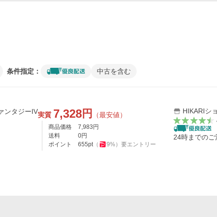
条件指定：
中古を含む
7,328
HIKARIシ
円
ァンタジーIV
実質
（最安値）
商品価格
7,983
円
送料
0
円
24時までの
ポイント
655
pt
（
9
%）
要エントリー