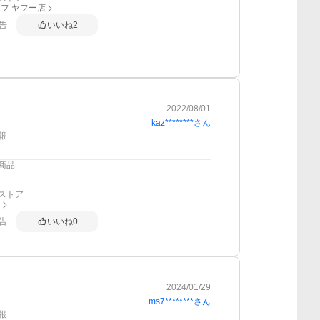
フ ヤフー店
告
いいね
2
2022/08/01
kaz********
さん
報
商品
ストア
子
告
いいね
0
2024/01/29
ms7********
さん
報