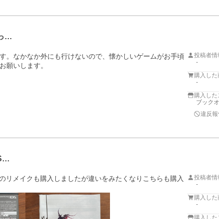
っ…
投稿者情
す。なかなか外にも行けないので、懐かしいゲームがお手頃
-
お願いします。
購入した
-
購入した
ブックオ
違反報
S…
投稿者情
chのリメイクも購入しましたが違いをみたくなりこちらも購入
-
購入した
-
購入した