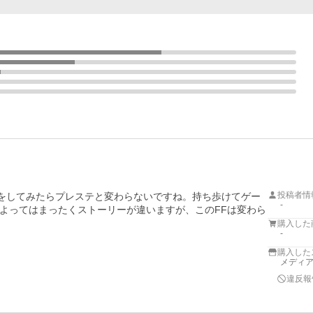
投稿者情
Sをしてみたらプレステと変わらないですね。持ち歩けてゲー
-
よってはまったくストーリーが違いますが、このFFは変わら
購入した
-
購入した
メディ
違反報