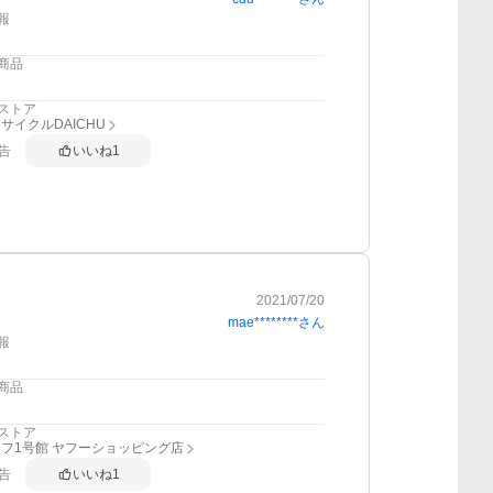
報
商品
ストア
サイクルDAICHU
告
いいね
1
2021/07/20
mae********
さん
報
商品
ストア
フ1号館 ヤフーショッピング店
告
いいね
1