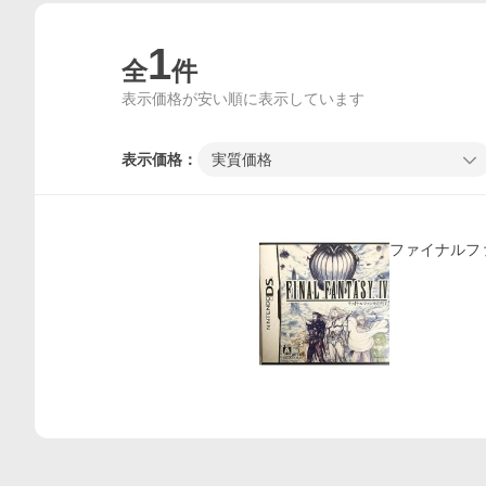
1
全
件
表示価格が安い順に表示しています
表示価格：
実質価格
価格比較
ファイナルフ