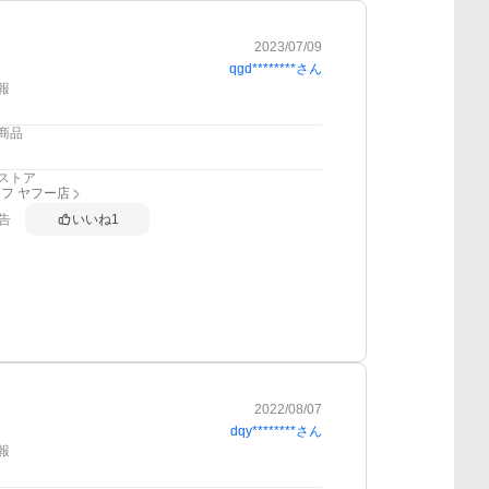
2023/07/09
qgd********
さん
報
商品
ストア
フ ヤフー店
告
いいね
1
2022/08/07
dqy********
さん
報