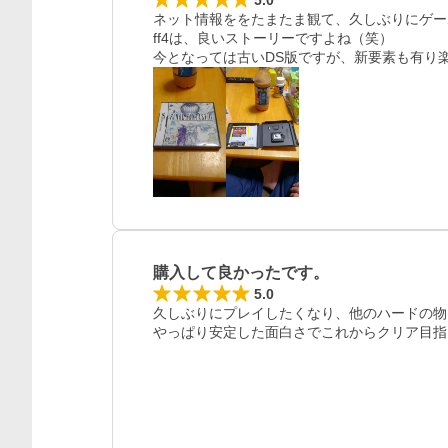
ネット情報ををたまたま観て、久しぶりにゲー
ff4は、良いストーリーですよね（笑）

今となっては古いDS版ですが、新要素も有り
レビュー
購入して良かったです。
5.0
久しぶりにプレイしたくなり、他のハードの物
やっぱり安定した面白さでこれからクリア目指