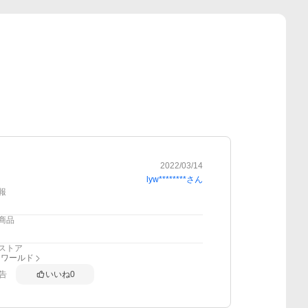
2022/03/14
lyw********
さん
報
商品
ストア
アワールド
告
いいね
0