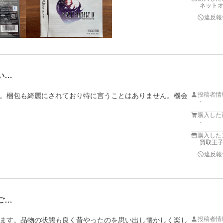
ネットオ
違反報
い…
投稿者情
。梱包も綺麗にされており特に言うことはありません。機会
-
購入した
-
購入した
買取王
違反報
ご…
投稿者情
ます。品物の状態も良く昔やったのを思い出し懐かしく楽し