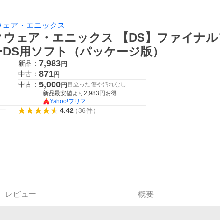
ウェア・エニックス
クウェア・エニックス 【DS】ファイナル
ーDS用ソフト（パッケージ版）
7,983
新品：
円
871
中古：
円
5,000
中古：
目立った傷や汚れなし
円
新品最安値より
2,983
円お得
Yahoo!フリマ
ー
4.42
（
36
件
）
レビュー
概要