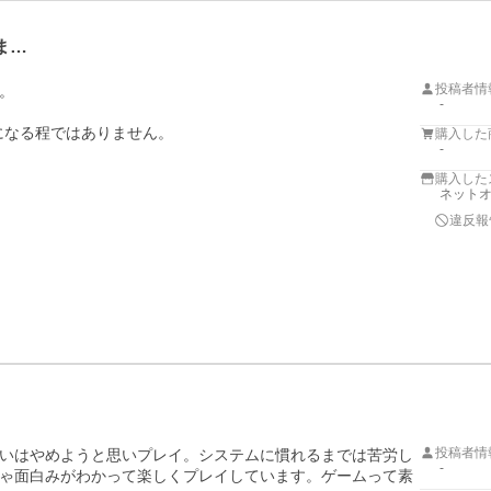
ま…
投稿者情


-
なる程ではありません。

購入した
-
購入した
ネットオ
違反報
投稿者情
いはやめようと思いプレイ。システムに慣れるまでは苦労し
-
ゃ面白みがわかって楽しくプレイしています。ゲームって素