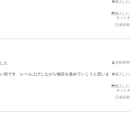
購入した
-
購入した
ネットオ
違反報
投稿者情
した

-
い得です　レベル上げしながら物語を進めていこうと思いま
購入した
-
購入した
ネットオ
違反報