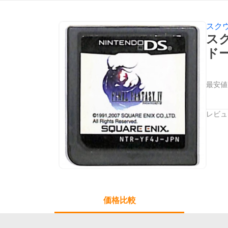
スク
ス
ド
最安値
レビュ
価格比較