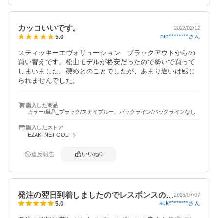
カッコいいです。
2022/02/12
run********
さん
5.0
スティッキーエヴォリューション　ブラックアウトからの
買い替えです。松山モデルが格安だったので勢いで買って
しまいました。硬めとのことでしたが、あまり違いは感じ
られませんでした。
購入した商品
カラー/単品_ブラック/スカイブルー、バックライン/バックラインなし
購入したストア
EZAKI NET GOLF
違反報告
いいね
0
発注の翌日到着しましたのでレスポンスの…
2025/07/07
aok********
さん
5.0