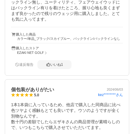
ックライン無し、ユーティリティ、フェアウェイウッドに
はバックライン有りを着けたところ、握り心地も良くまず
まず良かったので残りのウェッジ用に購入しました。とて
も気に入ってます。 
購入した商品
カラー/単品_ブラック/スカイブルー、バックライン/バックラインなし
購入したストア
EZAKI NET GOLF
違反報告
いいね
1
個包装がありがたい
2024/06/03
kez********
さん
5.0
1本1本袋に入っているため、他店で購入した同商品に比べ
色ツヤよく感触もとても良いです。ウソのようですが全く
別物なんです。

数十円の差額でしたらエザキさんの商品管理が素晴らしの
で、いつもこちらで購入させていただいてます。