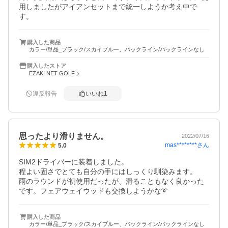
用しましたがアイアンセットまで統一しようか考え中で
す。
購入した商品
カラー/単品_ブラック/スカイブルー、バックライン/バックラインなし
購入したストア
EZAKI NET GOLF
違反報告
いいね
1
思ったより滑りません。
2022/07/16
mas********
さん
5.0
SIM2ドライバーに装着しました。

程よい固さでとても自分の手にはしっくり馴染みます。

雨のラウンドが初使用だったが、滑ることもなく良かった
です。フェアウェイウッドも交換しようかな➰
購入した商品
カラー/単品_ブラック/スカイブルー、バックライン/バックラインなし