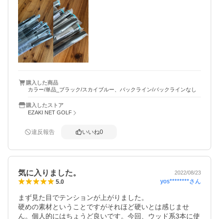
購入した商品
カラー/単品_ブラック/スカイブルー、バックライン/バックラインなし
購入したストア
EZAKI NET GOLF
違反報告
いいね
0
気に入りました。
2022/08/23
yos********
さん
5.0
まず見た目でテンションが上がりました。

硬めの素材ということですがそれほど硬いとは感じませ
ん。個人的にはちょうど良いです。今回、ウッド系3本に使