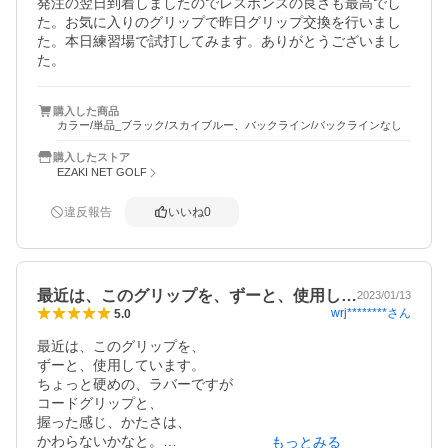
発注の翌日到着しましたのでレスポンスの良さも最高でし
た。お気に入りのグリップで昨日グリップ交換を行いまし
た。本日練習場で試打してみます。ありがとうございまし
た。
購入した商品
カラー/単品_ブラック/スカイブルー、バックライン/バックラインなし
購入したストア
EZAKI NET GOLF
違反報告
いいね
0
最近は、このグリップを、ずーと、使用し…
2023/01/13
wrj********
さん
5.0
最近は、このグリップを、

ずーと、使用しています。

ちょっと硬めの、ラバーですが

コードグリップと、

握った感じ、かたさは、

かわらないかなと。

もっとみる