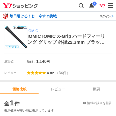
i
毎日引けるくじ 今すぐ挑戦
ログイン
IOMIC
IOMIC IOMIC X-Grip ハードフィーリ
ング グリップ 外径22.3mm ブラック
×スカイブルー ゴルフグリップ
1,140
最安値
新品：
円
（
34
件
）
レビュー
4.82
レビュー
概要
価格比較
価格比較
1
全
件
情報の誤りを報告
表示価格が安い順に表示しています