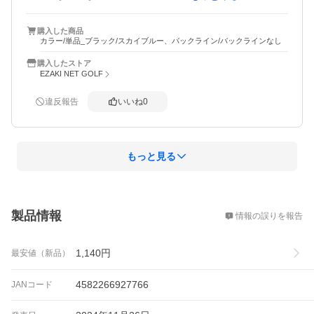
とても、良いです。
購入した商品
カラー/単品_ブラック/スカイブルー、バックライン/バックラインなし
購入したストア
EZAKI NET GOLF
違反報告
いいね
0
もっと見る
概要
製品情報
情報の誤りを報告
1,140
円
最安値（新品）
4582266927766
JANコード