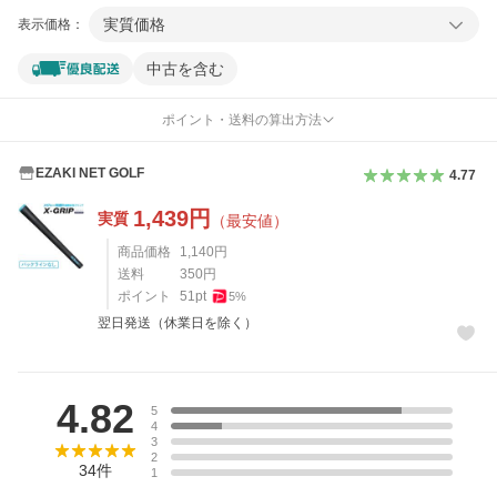
実質価格
表示価格：
中古を含む
ポイント・送料の算出方法
EZAKI NET GOLF
4.77
1,439
円
実質
（最安値）
商品価格
1,140
円
送料
350
円
ポイント
51
pt
5
%
翌日発送（休業日を除く）
レビュー
4.82
5
4
3
2
34
件
1