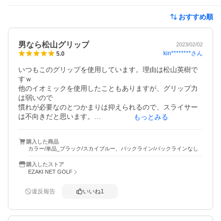
おすすめ順
男なら松山グリップ
2023/02/02
kin********
さん
5.0
いつもこのグリップを使用しています。理由は松山英樹で
すｗ

他のイオミックを使用したこともありますが、グリップ力
は弱いので

慣れが必要なのとつかまりは抑えられるので、スライサー
は不向きだと思います。

もっとみる
イオミックはすべてウレタン製なので、雨でも滑らないで
す。もし、腕に自信がなければ

購入した商品
他のグリップを薦めますが、松山英樹ファンならこのグリ
カラー/単品_ブラック/スカイブルー、バックライン/バックラインなし
ップではないとｗ

僕もドライバーがつかまらないクラブの場合は別のグリッ
購入したストア
プにしていた時期もありましたが

EZAKI NET GOLF
今は松山信者に復活です。
違反報告
いいね
1