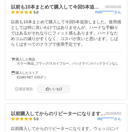
以前も10本まとめて購入して今回5本追…
2023/02/20
moh********
さん
5.0
以前も10本まとめて購入して今回5本追加しました。使用感
としては特に良いわけではありませんが、ハードな手触り
ではあるがそれなりにフィット感もあります。ハードなた
めゴムの減りがすくなく、コスパが良いと思います。しば
らくはすべてのクラブで使用予定です。
購入した商品
カラー/単品_ブラック/スカイブルー、バックライン/バックラインなし
購入したストア
EZAKI NET GOLF
違反報告
いいね
3
以前購入してからのリピーターになります…
2023/05/02
nbj********
さん
5.0
以前購入してからのリピーターになります。ウェッジにバ