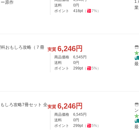
1
ター原作
送料
0
円
業
ポイント
418
pt
（
7
%）
6,246
円
理科おもしろ攻略（７冊
実質
商品価格
6,545
円
送料
0
円
最
ポイント
299
pt
（
5
%）
6,246
円
おもしろ攻略7冊セット 全
実質
ン
商品価格
6,545
円
送料
0
円
ポイント
299
pt
（
5
%）
最