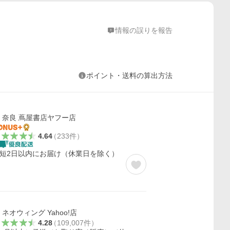
情報の誤りを報告
ポイント・送料の算出方法
奈良 蔦屋書店ヤフー店
4.64
（
233
件
）
短2日以内にお届け（休業日を除く）
ネオウィング Yahoo!店
4.28
（
109,007
件
）