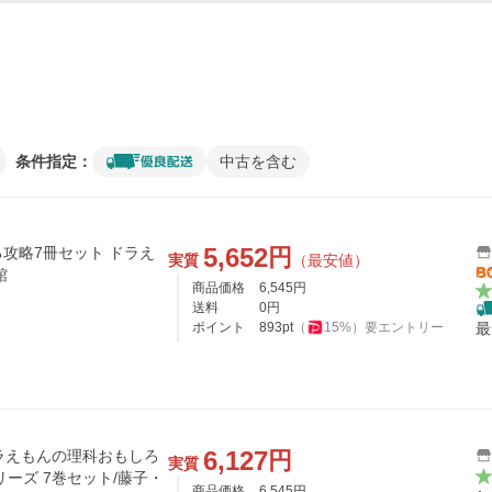
条件指定：
中古を含む
5,652
円
攻略7冊セット ドラえ
実質
（最安値）
館
商品価格
6,545
円
送料
0
円
ポイント
893
pt
（
15
%）
要エントリー
最
6,127
円
ドラえもんの理科おもしろ
実質
ーズ 7巻セット/藤子・
商品価格
6,545
円