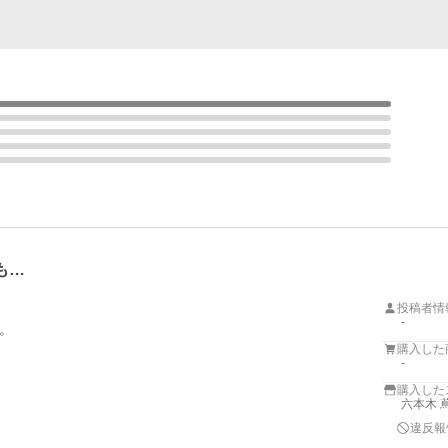
も…
投稿者情
-


購入した
-
購入した
六本木 
違反報