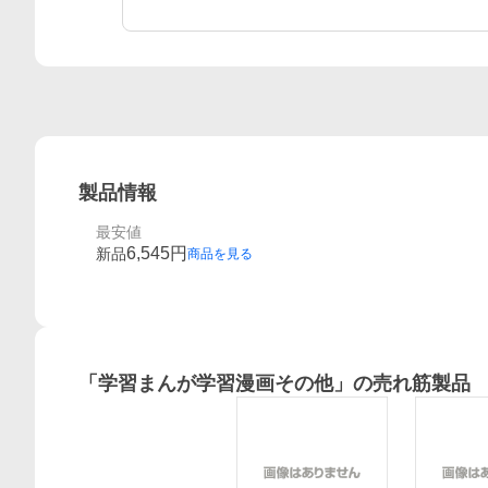
製品情報
最安値
6,545
円
新品
商品を見る
「
学習まんが学習漫画その他
」の売れ筋製品