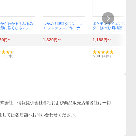
ロからわかる！みるみ
つかめ！理科ダマン １
ポケモンサイエンスブッ
図形に強くなるマンガ
１ シンテフン／作 ナス
ク ほのお 店橋護
ｅａｍ．ＳｔｏｒｙＧ
ンフン／まんが 呉華順
著 オヨンア／訳
／訳
30
1,320
1,188
円〜
円〜
円〜
-
4
（
11
件）
5.00
（
4
件）
株式会社、情報提供会社各社および商品販売店舗各社は一切
ましては各店舗へお問い合わせください。