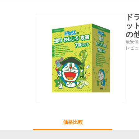
ド
ッ
の
最安値
レビュ
価格比較