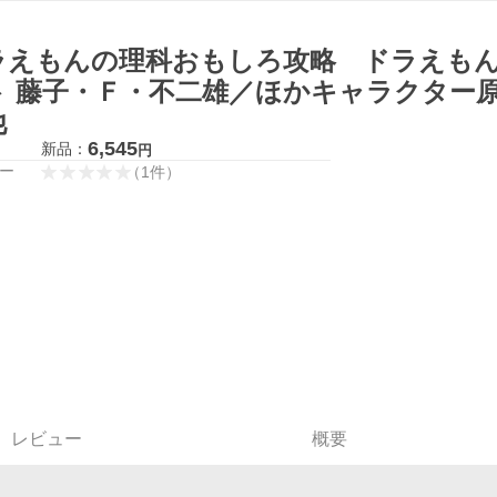
ラえもんの理科おもしろ攻略 ドラえも
ト 藤子・Ｆ・不二雄／ほかキャラクター原
他
6,545
新品：
円
ー
（
1
件
）
レビュー
概要