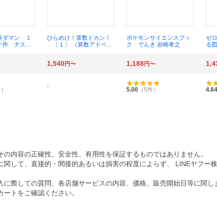
科ダマン １
ひらめけ！算数ドカン！
ポケモンサイエンスブッ
ゼ
／作 ナスン
〔１〕 （算数アドベン
ク でんき 岩崎孝之
る
が 呉華順／
チャーまんがシリーズ）
Ｔ
リュギウン／作 ホンジ
／
1,540
1,188
1,4
円〜
円〜
ェチョル／作 ムンジョ
ンフ／まんが ＨＡＮＡ
韓国語教育研究会／訳
あきとんとん／監修
-
件）
5.00
（
5
件）
4.6
その内容の正確性、安全性、有用性を保証するものではありません。
関して、直接的・間接的あるいは損害の程度によらず、 LINEヤフー
入に際しての質問、各店舗サービスの内容、価格、販売開始日等に関し
カートをご確認ください。