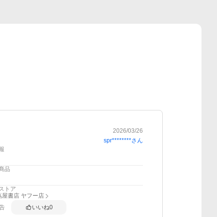
2026/03/26
spr********
さん
報
商品
ストア
蔦屋書店 ヤフー店
告
いいね
0