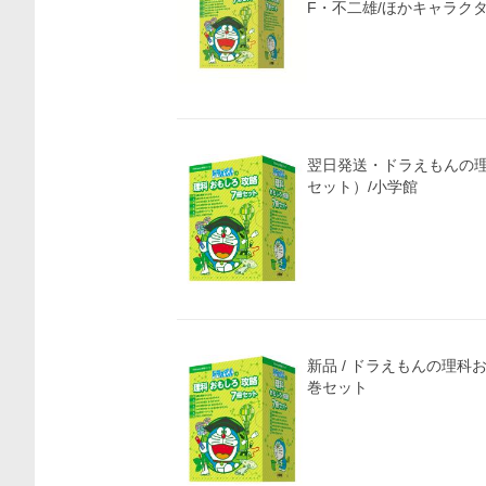
F・不二雄/ほかキャラク
翌日発送・ドラえもんの
セット）/小学館
価格比較
新品 / ドラえもんの理科
巻セット