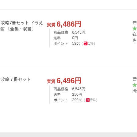
6,486
円
攻略7冊セット ドラえ
実質
もんの学習シリーズ / 小学館 〔全集・双書〕
商品価格
6,545
円
在
送料
0
円
さ
ポイント
59
pt
（
1
%）
6,496
円
ろ攻略７冊セット
実質
商品価格
6,545
円
9
送料
250
円
ポイント
299
pt
（
5
%）