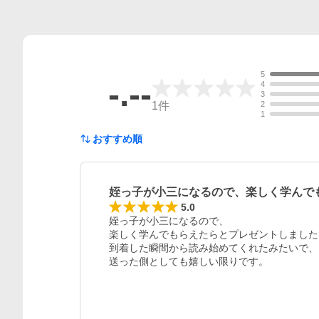
5
-.--
4
3
1
件
2
1
おすすめ順
姪っ子が小三になるので、楽しく学んで
レビュー
5.0
姪っ子が小三になるので、

楽しく学んでもらえたらとプレゼントしました。
到着した瞬間から読み始めてくれたみたいで、

送った側としても嬉しい限りです。