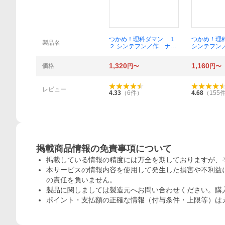
概要
つかめ！理科ダマン １
つかめ！理
製品名
２ シンテフン／作 ナス
シンテフン
ンフン／まんが 呉華順
フン／まん
／訳
訳
1,320
1,160
価格
円〜
円〜
レビュー
4.33
（
6
件）
4.68
（
155
掲載商品情報の免責事項について
掲載している情報の精度には万全を期しておりますが、
本サービスの情報内容を使用して発生した損害や不利益に
の責任を負いません。
製品に関しましては製造元へお問い合わせください。購
ポイント・支払額の正確な情報（付与条件・上限等）は