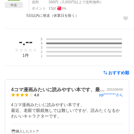
送料
398
円
（
3,000
円以上で送料無料）
中古
ポイント
15
pt
5
%
5日以内に発送（休業日を除く）
レビュー
-.--
5
4
3
2
1
件
1
おすすめ順
4コマ漫画みたいに読みやすい本です、最…
2022/06/06
ygi********
さん
4.0
4コマ漫画みたいに読みやすい本です、

最近、老眼で眼鏡無しでは難しいですが、読みたくなるか
わいいキャラクターです。
購入したストア