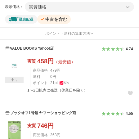
実質価格
表示価格：
中古を含む
ポイント・送料の算出方法
VALUE BOOKS Yahoo!店
4.74
458
円
実質
（最安値）
商品価格
479
円
送料
0
円
中古
ポイント
21
pt
5
%
1〜2日以内に発送（休業日を除く）
ブックオフ1号館 ヤフーショッピング店
4.55
746
円
実質
商品価格
363
円