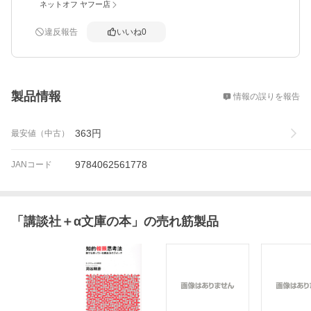
ネットオフ ヤフー店
違反報告
いいね
0
概要
製品情報
情報の誤りを報告
363
円
最安値（中古）
9784062561778
JANコード
「
講談社＋α文庫の本
」の売れ筋製品