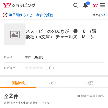
i
毎日引けるくじ 今すぐ挑戦
ログイン
スヌーピーののんきが一番 ６ （講
談社＋α文庫） チャールズ Ｍ．シュ
ルツ／著 谷川俊太郎／訳 講談社＋α
文庫の本
363
最安値
中古：
円
（
1
件
）
レビュー
レビュー
概要
価格比較
価格比較
2
全
件
情報の誤りを報告
表示価格が安い順に表示しています