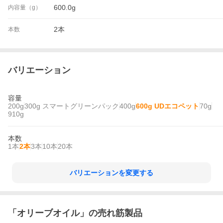
600.0g
内容量（g）
2本
本数
バリエーション
容量
200g
300g スマートグリーンパック
400g
600g UDエコペット
70g
910g
本数
1本
2本
3本
10本
20本
バリエーションを変更する
「
オリーブオイル
」の売れ筋製品