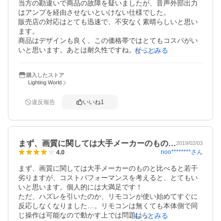
当方の勘違いで商品の故障を疑いましたが、音声外部出力
はアンプを経由させないといけない仕様でした。

販売店の対応はとても迅速で、不安なく素晴らしいと思い
ます。

商品はデザインも良く、この価格帯ではとてもコスパがい
いと思います。あとは耐久性ですね。そこは値段相応で覚
もっとみる
悟しています。

製品の仕様上、自分が考えていた点と相違がありました
購入したストア
が、とてもいい買い物が出来たと思います。ありがとうご
Lighting World
ざいました。
違反報告
いいね
1
まず、画質に関しては大手メーカーのもの…
2019/02/03
noo********
さん
4.0
まず、画質に関しては大手メーカーのものと比べると若干
劣りますが、コストパフォーマンスを考えると、とてもい
いと思います。個人的には大満足です！

ただ、ハズレを引いたのか、リモコンが使い始めてすぐに
反応しなくなりました…。リモコンは無くても本体側で同
じ操作は可能なので動かす上では問題はないです。

もっとみる