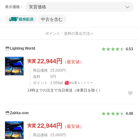
実質価格
表示価格：
中古を含む
ポイント・送料の算出方法
Lighting World
4.53
22,944
円
実質
（最安値）
商品価格
25,000
円
送料
0
円
ポイント
2,056
pt
9
%
要エントリー
14時までの注文で当日発送（休業日を除く）
Zakka-son
4.48
22,944
円
実質
（最安値）
商品価格
25,000
円