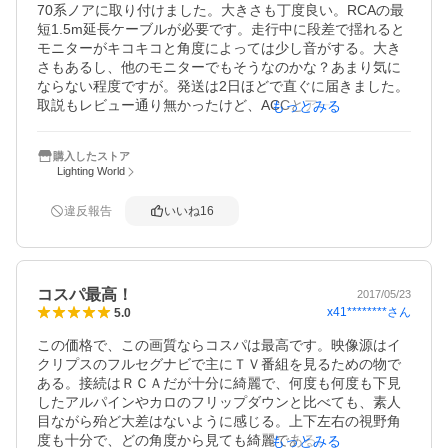
70系ノアに取り付けました。大きさも丁度良い。RCAの最
短1.5m延長ケーブルが必要です。走行中に段差で揺れると
モニターがキコキコと角度によっては少し音がする。大き
さもあるし、他のモニターでもそうなのかな？あまり気に
ならない程度ですが。発送は2日ほどで直ぐに届きました。
取説もレビュー通り無かったけど、ACCとアースとRCAの3
もっとみる
本の配線だけだから、簡単でした。問題が天井の取り付け
であって、穴開け加工が必要な車種もあります。トータル
購入したストア
的に文句なし。
Lighting World
違反報告
いいね
16
コスパ最高！
2017/05/23
x41********
さん
5.0
この価格で、この画質ならコスパは最高です。映像源はイ
クリプスのフルセグナビで主にＴＶ番組を見るための物で
ある。接続はＲＣＡだが十分に綺麗で、何度も何度も下見
したアルパインやカロのフリップダウンと比べても、素人
目ながら殆ど大差はないように感じる。上下左右の視野角
度も十分で、どの角度から見ても綺麗である。ノイズも入
もっとみる