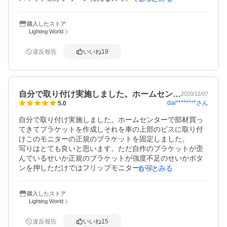
がバラして打ち替えすれば良いだけなので問題ありませ
ん。

購入したストア
ディマー機能はありませんが、リアビジョンなので夜間の
Lighting World
運転には支障がありませんし、必要であれば設定で明るさ
も落とせるので特に問題無いと思います。

違反報告
いいね
19
もっと早く購入すれば良かったと思う程です。

ありがとうございました。
自分で取り付け実施しました。ホームセン…
2020/12/07
dai********
さん
5.0
自分で取り付け実施しました。ホームセンターで部材買っ
てきてブラケットを作成しそれを車の上部のビスに取り付
けこのモニターの正規のブラケットを固定しました。

写りはとても良いと思います。ただ自作のブラケットが歪
んでいるせいか正規のブラケットが強度不足のせいかボタ
ンを押しただけではフリップモニターが降りてきません。
もっとみる
指先で引っ張り出す必要があります

まぁこの値段ですので許容範囲です。後は耐久性がどれぐ
購入したストア
らいもつかですね

Lighting World
不調になるようなことがあればまたレビューアップします
違反報告
いいね
15