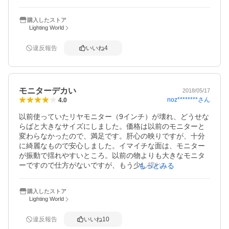
耐久性に関しては、今後様子を見ていきます。
購入したストア
Lighting World
違反報告
いいね
4
モニターデカい
2018/05/17
noz********
さん
4.0
以前使っていたリヤモニター（9インチ）が壊れ、どうせな
らばと大きなサイズにしました。価格は以前のモニターと
変わらなかったので、満足です。肝心の映りですが、十分
に綺麗なもので安心しました。イマイチな面は、モニター
が振動で揺れやすいところ。以前の物よりも大きなモニタ
ーですので仕方がないですが、もう少し揺れなければ星５
もっとみる
つですね。
購入したストア
Lighting World
違反報告
いいね
10