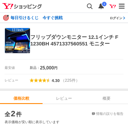
i
毎日引けるくじ 今すぐ挑戦
ログイン
フリップダウンモニター 12.1インチ F
1230BH 4571337560551 モニター
25,000
最安値
新品：
円
（
225
件
）
レビュー
4.30
レビュー
概要
価格比較
価格比較
2
全
件
情報の誤りを報告
表示価格が安い順に表示しています