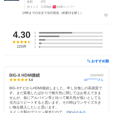
送料
0
円
ポイント
2,056
pt
9
%
要エントリー
14時までの注文で当日発送（休業日を除く）
レビュー
4.30
5
4
3
2
225
件
1
おすすめ順
BIG-X HDMI接続
2020/09/02
jai********
さん
5.0
BIG-XナビからHDMI接続しました。申し分無しの高画質で
す。まだ装着したばかりで耐久性に関してはお答えできま
せんが、仮にアルパイン等と比べて耐久性が低いとしても
当方はリピートすると思います。その時はワンサイズ大き
い物を購入したいと思います。

スイッチ類がグリーン発光なので、その点が少し不満です
もっとみる