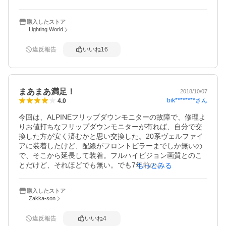
らず地デジの受信感度が落ちるような症状も無かった。モ
ニターは想像以上に薄く軽い、おしゃれなブルーのイルミ
購入したストア
もなかなか。
Lighting World
違反報告
いいね
16
まあまあ満足！
2018/10/07
bik********
さん
4.0
今回は、ALPINEフリップダウンモニターの故障で、修理よ
りお値打ちなフリップダウンモニターが有れば、自分で交
換した方が安く済むかと思い交換した。20系ヴェルファイ
アに装着したけど、配線がフロントピラーまでしか無いの
で、そこから延長して装着。フルハイビジョン画質とのこ
とだけど、それほどでも無い。でも7年前のALPINEより画
もっとみる
質は良かったし、画面サイズも大きくなってまあまあ満
足！後は、長持ちしてくれればもっと満足！
購入したストア
Zakka-son
違反報告
いいね
4