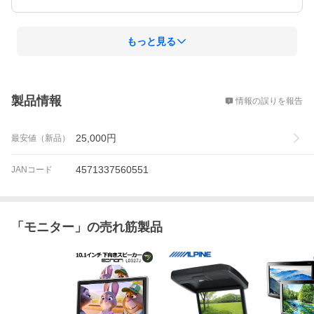
もっと見る
概要
製品情報
情報の誤りを報告
25,000
円
最安値（新品）
4571337560551
JANコード
「
モニター
」の売れ筋製品