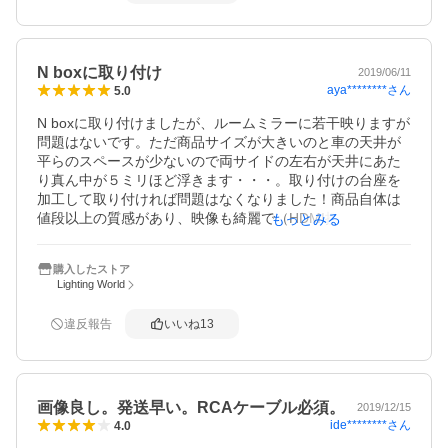
N boxに取り付け
2019/06/11
aya********
さん
5.0
N boxに取り付けましたが、ルームミラーに若干映りますが
問題はないです。ただ商品サイズが大きいのと車の天井が
平らのスペースが少ないので両サイドの左右が天井にあた
り真ん中が５ミリほど浮きます・・・。取り付けの台座を
加工して取り付ければ問題はなくなりました！商品自体は
値段以上の質感があり、映像も綺麗で（HDMI接続）満足し
もっとみる
てますが、フルセグの受信が格段に悪くなりました・・後
は耐久性がどれぐらいかかですが取り敢えず後部座席の子
購入したストア
供たちは喜んでいます！！
Lighting World
違反報告
いいね
13
画像良し。発送早い。RCAケーブル必須。
2019/12/15
ide********
さん
4.0