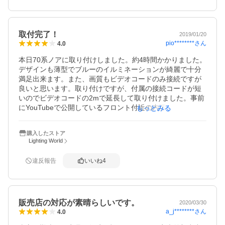
取付完了！
2019/01/20
pio********
さん
4.0
本日70系ノアに取り付けしました。約4時間かかりました。
デザインも薄型でブルーのイルミネーションが綺麗で十分
満足出来ます。また、画質もビデオコードのみ接続ですが
良いと思います。取り付けですが、付属の接続コードが短
いのでビデオコードの2mで延長して取り付けました。事前
にYouTubeで公開しているフロント付近の内張剥がしや配
もっとみる
線通しなどで予習してたので難なく接続出来たと思いま
す。後は耐久性がどうかですかね。
購入したストア
Lighting World
違反報告
いいね
4
販売店の対応が素晴らしいです。
2020/03/30
a_j********
さん
4.0