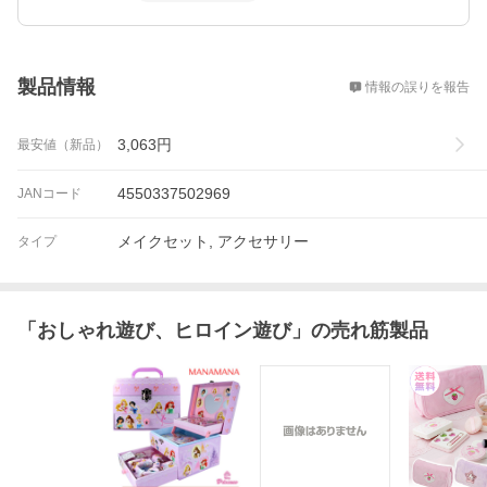
概要
製品情報
情報の誤りを報告
3,063
円
最安値（新品）
4550337502969
JANコード
メイクセット, アクセサリー
タイプ
「
おしゃれ遊び、ヒロイン遊び
」の売れ筋製品