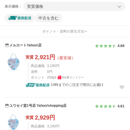
実質価格
表示価格：
中古を含む
ポイント・送料の算出方法
メルカートYahoo!店
4.68
2,921
円
実質
（最安値）
商品価格
3,180
円
送料
0
円
ポイント
259
pt
9
%
要エントリー
14時までのご注文で明日にお届け
ユウセイ堂1号店 Yahoo!shopping店
4.61
2,929
円
実質
商品価格
3,190
円