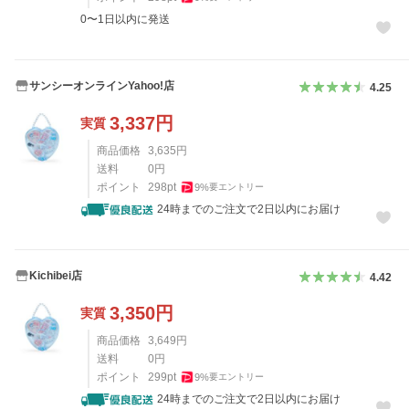
0〜1日以内に発送
サンシーオンラインYahoo!店
4.25
3,337
円
実質
商品価格
3,635
円
送料
0
円
ポイント
298
pt
9
%
要エントリー
24時までのご注文で2日以内にお届け
Kichibei店
4.42
3,350
円
実質
商品価格
3,649
円
送料
0
円
ポイント
299
pt
9
%
要エントリー
24時までのご注文で2日以内にお届け