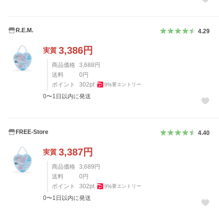
R.E.M.
4.29
3,386
円
実質
商品価格
3,688
円
送料
0
円
ポイント
302
pt
9
%
要エントリー
0〜1日以内に発送
FREE-Store
4.40
3,387
円
実質
商品価格
3,689
円
送料
0
円
ポイント
302
pt
9
%
要エントリー
0〜1日以内に発送