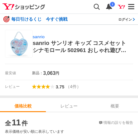
i
毎日引けるくじ 今すぐ挑戦
ログイン
sanrio
sanrio サンリオ キッズ コスメセット
シナモロール 502961 おしゃれ遊び、
ヒロイン遊び
3,063
最安値
新品：
円
（
4
件
）
レビュー
3.75
レビュー
概要
価格比較
価格比較
11
全
件
情報の誤りを報告
表示価格が安い順に表示しています