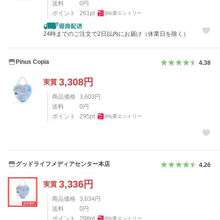
送料
0
円
ポイント
261
pt
9
%
要エントリー
24時までのご注文で2日以内にお届け（休業日を除く）
Pinus Copia
4.38
3,308
円
実質
商品価格
3,603
円
送料
0
円
ポイント
295
pt
9
%
要エントリー
グッドライフメディアセンター本店
4.26
3,336
円
実質
商品価格
3,634
円
送料
0
円
ポイント
298
pt
9
%
要エントリー