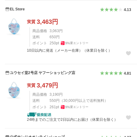
EL Store
4.13
3,463
円
実質
商品価格
3,063
円
送料
650
円
ポイント
250
pt
9
%
要エントリー
10日以内に発送（メーカー在庫）（休業日を除く）
ユウセイ堂2号店 ヤフーショッピング店
4.81
3,479
円
実質
商品価格
3,190
円
送料
550
円
（
30,000
円以上で送料無料）
ポイント
261
pt
9
%
要エントリー
24時までのご注文で2日以内にお届け（休業日を除く）