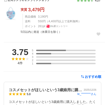
公式サンリオオンラインショップ
4.27
3,479
円
実質
商品価格
3,190
円
送料
550
円
（
4,400
円以上で送料無料）
ポイント
261
pt
9
%
要エントリー
5日以内に発送（休業日を除く）
レビュー
3.75
5
4
3
2
4
件
1
おすすめ順
コスメセットがほしいという3歳娘用に購…
2025/12/26
le_********
さん
5.0
コスメセットがほしいという3歳娘用に購入しました。たく