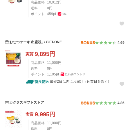
商品価格
10,012
円
送料
0
円
ポイント
459
pt
5
%
おむつケーキ 出産祝い GIFT-ONE
4.69
9,895
円
実質
商品価格
11,000
円
送料
0
円
ポイント
1,105
pt
11
%
要エントリー
最短2日以内にお届け（休業日を除く）
カクタスギフトストア
4.86
9,995
円
実質
商品価格
11,000
円
送料
0
円