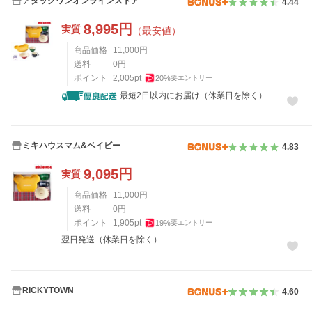
アタックワンオンラインストア
4.44
8,995
円
実質
（最安値）
商品価格
11,000
円
送料
0
円
ポイント
2,005
pt
20
%
要エントリー
最短2日以内にお届け（休業日を除く）
ミキハウスマム&ベイビー
4.83
9,095
円
実質
商品価格
11,000
円
送料
0
円
ポイント
1,905
pt
19
%
要エントリー
翌日発送（休業日を除く）
RICKYTOWN
4.60