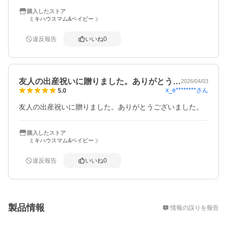
購入したストア
ミキハウスマム&ベイビー
違反報告
いいね
0
友人の出産祝いに贈りました。ありがとう…
2026/04/03
x_e********
さん
5.0
友人の出産祝いに贈りました。ありがとうございました。
購入したストア
ミキハウスマム&ベイビー
違反報告
いいね
0
概要
製品情報
情報の誤りを報告