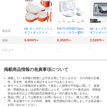
tak. キッズディッシュ
KINTO BONBO 6pcs
tak. キッ
製品名
ギフトボックス ベア
セット（カラー選択）
ギフトボック
カトラリー （カラー
マイン（カラ
6,600
6,050
3,520
選択）
価格
円〜
円〜
円〜
-
-
-
レビュー
掲載商品情報の免責事項について
掲載している情報の精度には万全を期しておりますが、その内容の正確
性、安全性、有用性を保証するものではありません。
本サービスの情報内容を使用して発生した損害や不利益に関して、直接
的・間接的あるいは損害の程度によらず、 LINEヤフー株式会社、情報提
供会社各社および商品販売店舗各社は一切の責任を負いません。
製品に関しましては製造元へお問い合わせください。購入に際しての質
問、各店舗サービスの内容、価格、販売開始日等に関しましては各店舗へ
お問い合わせください。