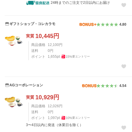
24時までのご注文で2日以内にお届け
ギフトショップ・コレカラモ
4.80
10,445
円
実質
商品価格
12,100
円
送料
0
円
ポイント
1,655
pt
15
%
要エントリー
AGコーポレーション
4.54
10,929
円
実質
商品価格
12,026
円
送料
0
円
ポイント
1,097
pt
10
%
要エントリー
3〜4日以内に発送（休業日を除く）