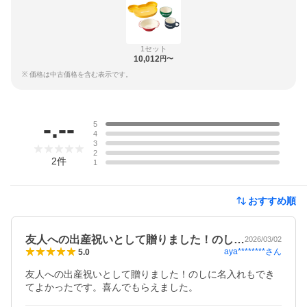
1セット
10,012
円〜
※ 価格は中古価格を含む表示です。
レビュー
-.--
5
4
3
2
2
件
1
おすすめ順
友人への出産祝いとして贈りました！のし…
2026/03/02
aya********
さん
5.0
友人への出産祝いとして贈りました！のしに名入れもでき
てよかったです。喜んでもらえました。