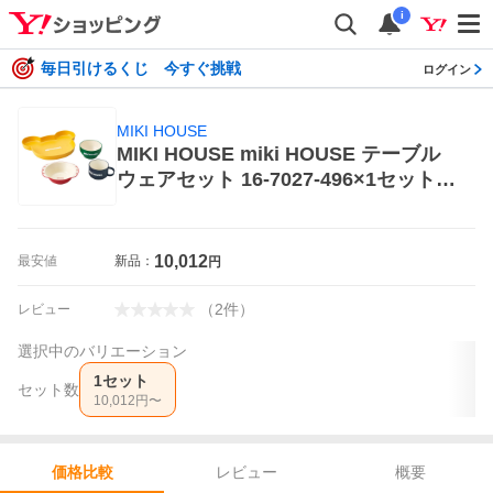
i
毎日引けるくじ 今すぐ挑戦
ログイン
MIKI HOUSE
MIKI HOUSE miki HOUSE テーブル
ウェアセット 16-7027-496×1セット
子ども用食器セット
10,012
最安値
新品：
円
（
2
件
）
レビュー
選択中のバリエーション
1セット
セット数
10,012
円〜
レビュー
概要
価格比較