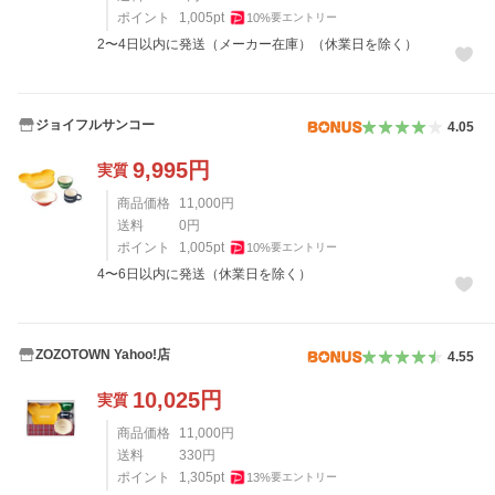
ポイント
1,005
pt
10
%
要エントリー
2〜4日以内に発送（メーカー在庫）（休業日を除く）
ジョイフルサンコー
4.05
9,995
円
実質
商品価格
11,000
円
送料
0
円
ポイント
1,005
pt
10
%
要エントリー
4〜6日以内に発送（休業日を除く）
ZOZOTOWN Yahoo!店
4.55
10,025
円
実質
商品価格
11,000
円
送料
330
円
ポイント
1,305
pt
13
%
要エントリー