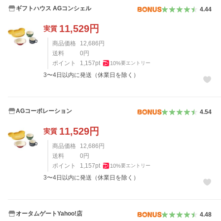
ギフトハウス AGコンシェル
4.44
11,529
円
実質
商品価格
12,686
円
送料
0
円
ポイント
1,157
pt
10
%
要エントリー
3〜4日以内に発送（休業日を除く）
AGコーポレーション
4.54
11,529
円
実質
商品価格
12,686
円
送料
0
円
ポイント
1,157
pt
10
%
要エントリー
3〜4日以内に発送（休業日を除く）
オータムゲートYahoo!店
4.48