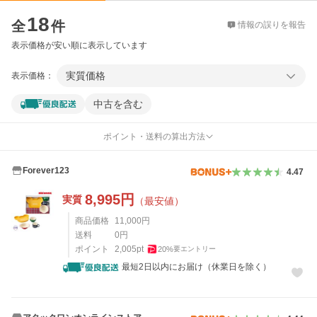
価格比較
18
全
件
情報の誤りを報告
表示価格が安い順に表示しています
実質価格
表示価格：
中古を含む
ポイント・送料の算出方法
Forever123
4.47
8,995
円
実質
（最安値）
商品価格
11,000
円
送料
0
円
ポイント
2,005
pt
20
%
要エントリー
最短2日以内にお届け（休業日を除く）