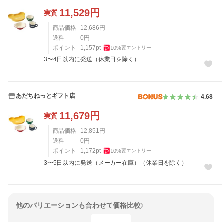
11,529
円
実質
商品価格
12,686
円
送料
0
円
ポイント
1,157
pt
10
%
要エントリー
3〜4日以内に発送（休業日を除く）
あだちねっとギフト店
4.68
11,679
円
実質
商品価格
12,851
円
送料
0
円
ポイント
1,172
pt
10
%
要エントリー
3〜5日以内に発送（メーカー在庫）（休業日を除く）
他のバリエーションも合わせて価格比較