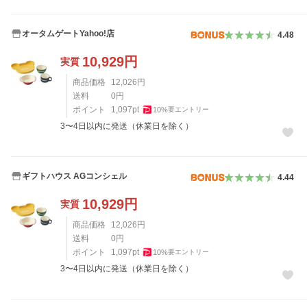
オータムゲートYahoo!店
4.48
10,929
円
実質
商品価格
12,026
円
送料
0
円
ポイント
1,097
pt
10
%
要エントリー
3〜4日以内に発送（休業日を除く）
ギフトハウス AGコンシェル
4.44
10,929
円
実質
商品価格
12,026
円
送料
0
円
ポイント
1,097
pt
10
%
要エントリー
3〜4日以内に発送（休業日を除く）