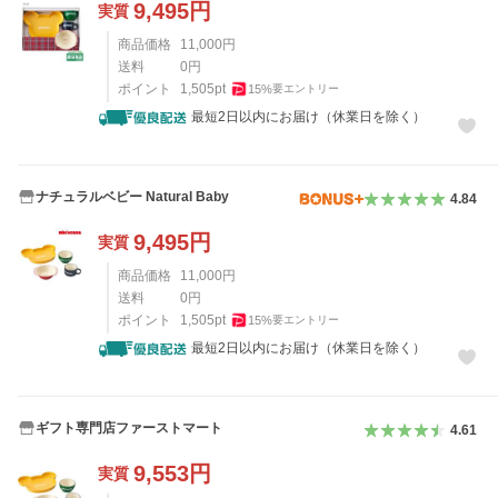
9,495
円
実質
商品価格
11,000
円
送料
0
円
ポイント
1,505
pt
15
%
要エントリー
最短2日以内にお届け（休業日を除く）
ナチュラルベビー Natural Baby
4.84
9,495
円
実質
商品価格
11,000
円
送料
0
円
ポイント
1,505
pt
15
%
要エントリー
最短2日以内にお届け（休業日を除く）
ギフト専門店ファーストマート
4.61
9,553
円
実質