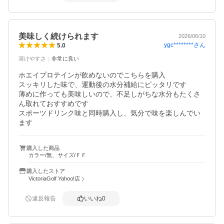
美味しく続けられます
2026/06/10
ygc********
さん
5.0
溶けやすさ
：
非常に良い
ホエイプロテインが飲めないのでこちらを購入

スッキリした味で、運動後の水分補給にピッタリです

薄めに作っても美味しいので、不足しがちな水分もたくさ
ん取れておすすめです

スポーツドリンク味と同時購入し、気分で味を楽しんでい
ます
購入した商品
カラー/無、サイズ/ＦＦ
購入したストア
VictoriaGolf Yahoo!店
違反報告
いいね
0