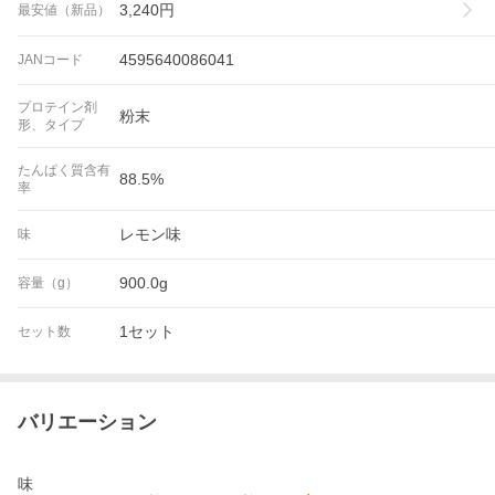
3,240
円
最安値（新品）
4595640086041
JANコード
プロテイン剤
粉末
形、タイプ
たんぱく質含有
88.5%
率
レモン味
味
900.0g
容量（g）
1セット
セット数
バリエーション
味