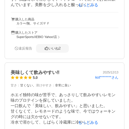
んでいます。美酢を少し入れると酸っぱくて美味しいで
もっとみる
す。
購入した商品
カラー/無、サイズ/ＦＦ
購入したストア
SuperSportsXEBIO Yahoo!店
違反報告
いいね
2
美味しくて飲みやすい‼️
2025/12/13
kot********
さん
5.0
甘さ
：
甘くない
溶けやすさ
：
非常に良い
ホエイ独特の味が苦手で、あっさりして飲みやすいレモン
味のプロテインを探していました。

一口飲んで「美味しい、飲みやすい」と思いました。

甘くなくて、レモネードのような味で、今ではウォーキン
グの時には欠かせないです。

冷水で溶かして、しばらく冷蔵庫に冷やしているときれい
もっとみる
なレモン色で粉っぽさ０です。
