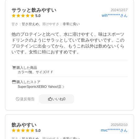
サラッと飲みやすい
2024/12/17
wih********
さん
5.0
甘さ
：
甘さ控えめ
溶けやすさ
：
非常に良い
他のプロテインと比べて、水に溶けやすく、味はスポーツ
ドリンクのようにサラッとしていて飲みやすいです。この
プロテインに出会ってから、もうこれ以外は飲めないくら
いです。女性に特におすすめです。
購入した商品
カラー/無、サイズ/ＦＦ
購入したストア
SuperSportsXEBIO Yahoo!店
違反報告
いいね
0
飲みやすい
2025/02/10
mvc********
さん
5.0
甘さ
：
甘さ控えめ
溶けやすさ
：
非常に良い