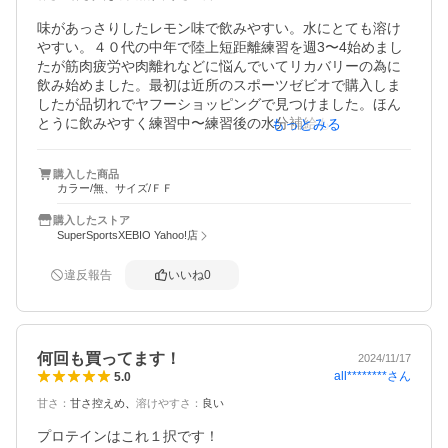
味があっさりしたレモン味で飲みやすい。水にとても溶け
やすい。４０代の中年で陸上短距離練習を週3〜4始めまし
たが筋肉疲労や肉離れなどに悩んでいてリカバリーの為に
飲み始めました。最初は近所のスポーツゼビオで購入しま
したが品切れでヤフーショッピングで見つけました。ほん
とうに飲みやすく練習中〜練習後の水分補給も兼ねて飲む
もっとみる
ことができます。このプロテインを飲み始める前までは軽
度の肉離れを頻発していましたが飲み始めて約半年怪我な
購入した商品
く練習しています。
カラー/無、サイズ/ＦＦ
購入したストア
SuperSportsXEBIO Yahoo!店
違反報告
いいね
0
何回も買ってます！
2024/11/17
all********
さん
5.0
甘さ
：
甘さ控えめ
溶けやすさ
：
良い
プロテインはこれ１択です！
