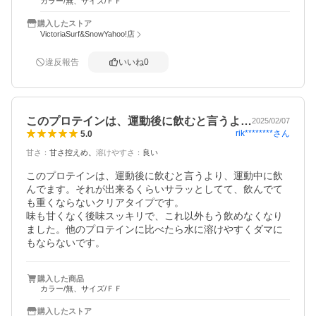
カラー/無、サイズ/ＦＦ
購入したストア
VictoriaSurf&SnowYahoo!店
違反報告
いいね
0
このプロテインは、運動後に飲むと言うよ…
2025/02/07
rik********
さん
5.0
甘さ
：
甘さ控えめ
溶けやすさ
：
良い
このプロテインは、運動後に飲むと言うより、運動中に飲
んでます。それが出来るくらいサラッとしてて、飲んでて
も重くならないクリアタイプです。

味も甘くなく後味スッキリで、これ以外もう飲めなくなり
ました。他のプロテインに比べたら水に溶けやすくダマに
もならないです。
購入した商品
カラー/無、サイズ/ＦＦ
購入したストア