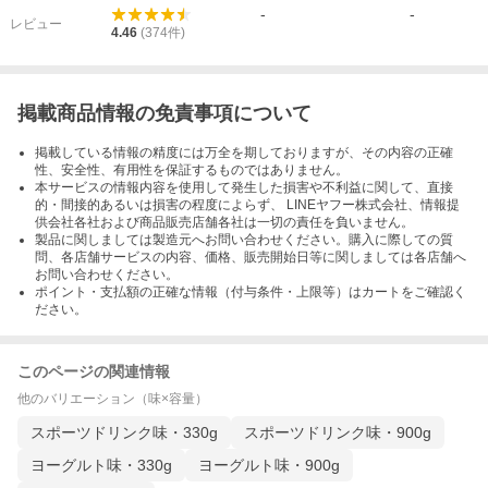
-
-
レビュー
4.46
(
374
件)
掲載商品情報の免責事項について
掲載している情報の精度には万全を期しておりますが、その内容の正確
性、安全性、有用性を保証するものではありません。
本サービスの情報内容を使用して発生した損害や不利益に関して、直接
的・間接的あるいは損害の程度によらず、 LINEヤフー株式会社、情報提
供会社各社および商品販売店舗各社は一切の責任を負いません。
製品に関しましては製造元へお問い合わせください。購入に際しての質
問、各店舗サービスの内容、価格、販売開始日等に関しましては各店舗へ
お問い合わせください。
ポイント・支払額の正確な情報（付与条件・上限等）はカートをご確認く
ださい。
このページの関連情報
他のバリエーション（味×容量）
スポーツドリンク味・330g
スポーツドリンク味・900g
ヨーグルト味・330g
ヨーグルト味・900g