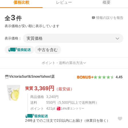
レビュー
概要
価格比較
価格比較
3
全
件
情報の誤りを報告
表示価格が安い順に表示しています
実質価格
表示価格：
中古を含む
ポイント・送料の算出方法
VictoriaSurf&SnowYahoo!店
4.45
3,369
円
実質
（最安値）
商品価格
3,240
円
送料
550
円
（
5,500
円以上で送料無料）
ポイント
421
pt
14
%
要エントリー
24時までのご注文で2日以内にお届け（休業日を除く）