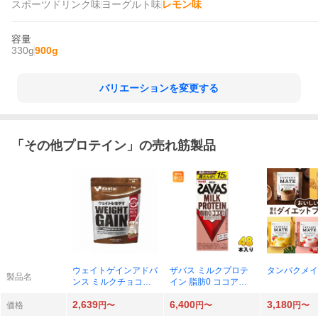
スポーツドリンク味
ヨーグルト味
レモン味
容量
330g
900g
バリエーションを変更する
「
その他プロテイン
」の売れ筋製品
ウェイトゲインアドバ
ザバス ミルクプロテ
タンパクメイト
製品名
ンス ミルクチョコ風
イン 脂肪0 ココア風
味 1kg × 1袋
味 200ml × 48本
2,639
6,400
3,180
価格
円〜
円〜
円〜