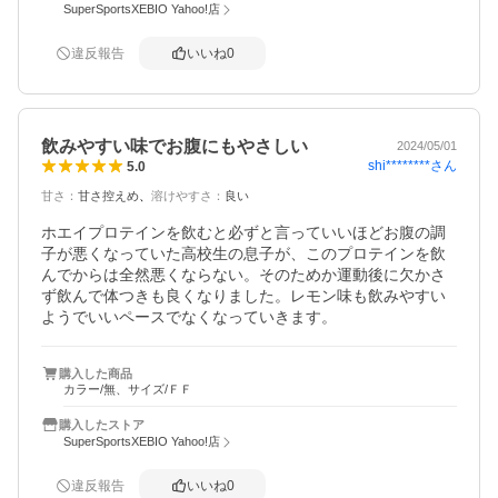
SuperSportsXEBIO Yahoo!店
違反報告
いいね
0
飲みやすい味でお腹にもやさしい
2024/05/01
shi********
さん
5.0
甘さ
：
甘さ控えめ
溶けやすさ
：
良い
ホエイプロテインを飲むと必ずと言っていいほどお腹の調
子が悪くなっていた高校生の息子が、このプロテインを飲
んでからは全然悪くならない。そのためか運動後に欠かさ
ず飲んで体つきも良くなりました。レモン味も飲みやすい
ようでいいペースでなくなっていきます。
購入した商品
カラー/無、サイズ/ＦＦ
購入したストア
SuperSportsXEBIO Yahoo!店
違反報告
いいね
0