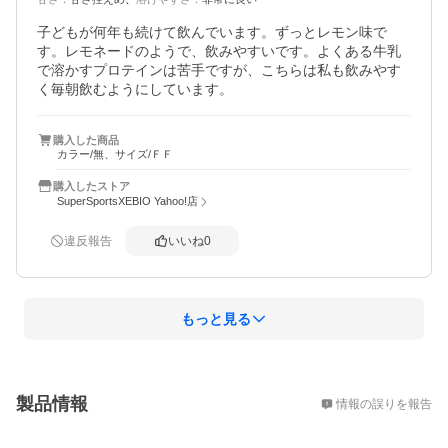
子どもが何年も続けて飲んでいます。ずっとレモン味で
す。レモネードのようで、飲みやすいです。よくある牛乳
で溶かすプロテインは苦手ですが、こちらは私も飲みやす
く毎朝飲むようにしています。
購入した商品
カラー/無、サイズ/ＦＦ
購入したストア
SuperSportsXEBIO Yahoo!店
違反報告
いいね
0
もっと見る
概要
製品情報
情報の誤りを報告