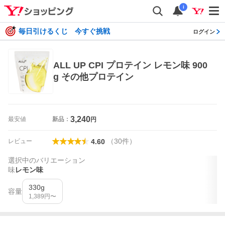
i
毎日引けるくじ 今すぐ挑戦
ログイン
ALL UP CPI プロテイン レモン味 900
g その他プロテイン
3,240
最安値
新品：
円
（
30
件
）
レビュー
4.60
選択中のバリエーション
味
レモン味
330g
容量
1,389
円〜