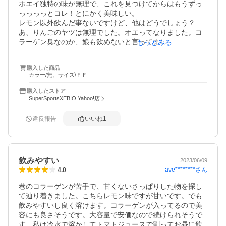
ホエイ独特の味が無理で、これを見つけてからはもうずっ
っっっっとコレ！とにかく美味しい。

レモン以外飲んだ事ないですけど、他はどうでしょう？
あ、りんごのヤツは無理でした。オエってなりました。コ
ラーゲン臭なのか、娘も飲めないと言ってました。

もっとみる
水で溶かしてから氷を入れないとダマになっちゃう時があ
ります。

購入した商品
カラー/無、サイズ/ＦＦ
これからもコレ一択ですね！
購入したストア
SuperSportsXEBIO Yahoo!店
違反報告
いいね
1
飲みやすい
2023/06/09
ave********
さん
4.0
巷のコラーゲンが苦手で、甘くないさっぱりした物を探し
て辿り着きました。こちらレモン味ですが甘いです。でも
飲みやすいし良く溶けます。コラーゲンが入ってるので美
容にも良さそうです。大容量で安価なので続けられそうで
す。私は冷水で溶かしてトマトジュースで割ってお昼に飲