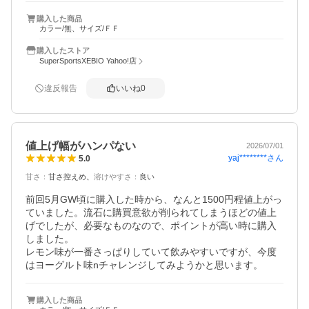
ほんとに美味しいです。
購入した商品
カラー/無、サイズ/ＦＦ
購入したストア
SuperSportsXEBIO Yahoo!店
違反報告
いいね
0
値上げ幅がハンパない
2026/07/01
yaj********
さん
5.0
甘さ
：
甘さ控えめ
溶けやすさ
：
良い
前回5月GW頃に購入した時から、なんと1500円程値上がっ
ていました。流石に購買意欲が削られてしまうほどの値上
げでしたが、必要なものなので、ポイントが高い時に購入
しました。

レモン味が一番さっぱりしていて飲みやすいですが、今度
はヨーグルト味nチャレンジしてみようかと思います。
購入した商品