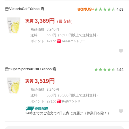
VictoriaGolf Yahoo!店
4.63
3,369
円
実質
（最安値）
商品価格
3,240
円
送料
550
円
（
5,500
円以上で送料無料）
ポイント
421
pt
14
%
要エントリー
SuperSportsXEBIO Yahoo!店
4.64
3,519
円
実質
商品価格
3,240
円
送料
550
円
（
5,500
円以上で送料無料）
ポイント
271
pt
9
%
要エントリー
24時までのご注文で2日以内にお届け（休業日を除く）