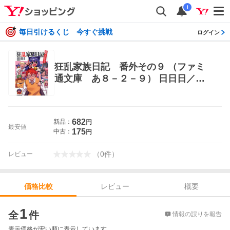
i
毎日引けるくじ 今すぐ挑戦
ログイン
狂乱家族日記 番外その９ （ファミ
通文庫 あ８－２－９） 日日日／著
ファミ通文庫
682
新品：
円
最安値
175
中古：
円
（
0
件
）
レビュー
レビュー
概要
価格比較
価格比較
1
全
件
情報の誤りを報告
表示価格が安い順に表示しています