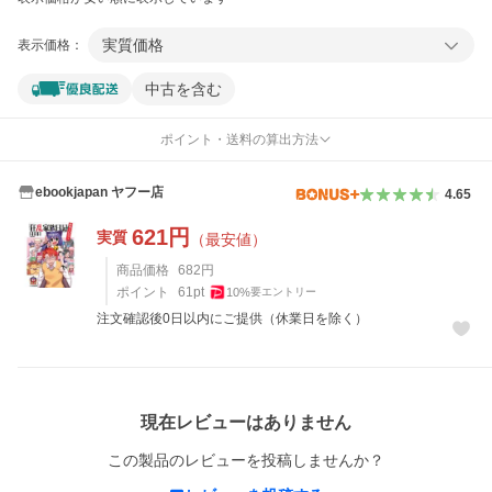
実質価格
表示価格：
中古を含む
ポイント・送料の算出方法
ebookjapan ヤフー店
4.65
621
円
実質
（最安値）
商品価格
682
円
ポイント
61
pt
10
%
要エントリー
注文確認後0日以内にご提供（休業日を除く）
レビュー
現在レビューはありません
この製品のレビューを投稿しませんか？