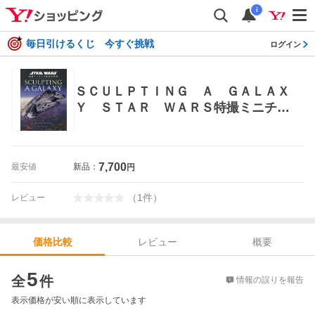
i
毎日引けるくじ 今すぐ挑戦
ログイン
ＳＣＵＬＰＴＩＮＧ Ａ ＧＡＬＡＸ
Ｙ ＳＴＡＲ ＷＡＲＳ特撮ミニチュ
ア模型の世界 （スター・ウォーズ特
撮ミニチュア模型の世界） ローン・
ピーターソン／著 高崎拓哉／訳 映
7,700
最安値
新品：
円
画関連の本その他
（
1
件
）
レビュー
レビュー
概要
価格比較
価格比較
5
全
件
情報の誤りを報告
表示価格が安い順に表示しています