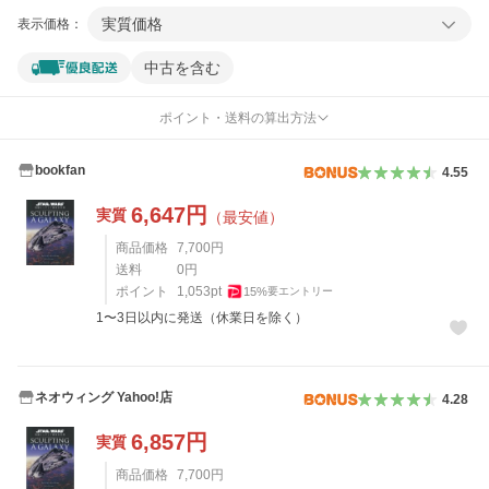
実質価格
表示価格：
中古を含む
ポイント・送料の算出方法
bookfan
4.55
6,647
円
実質
（最安値）
商品価格
7,700
円
送料
0
円
ポイント
1,053
pt
15
%
要エントリー
1〜3日以内に発送（休業日を除く）
ネオウィング Yahoo!店
4.28
6,857
円
実質
商品価格
7,700
円