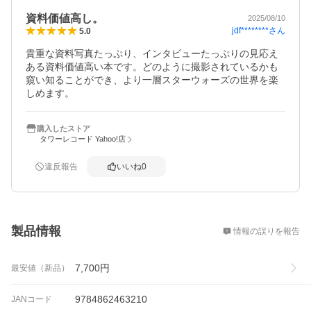
資料価値高し。
2025/08/10
jdf********
さん
5.0
貴重な資料写真たっぷり、インタビューたっぷりの見応え
ある資料価値高い本です。どのように撮影されているかも
窺い知ることができ、より一層スターウォーズの世界を楽
しめます。
購入したストア
タワーレコード Yahoo!店
違反報告
いいね
0
概要
製品情報
情報の誤りを報告
7,700
円
最安値（新品）
9784862463210
JANコード