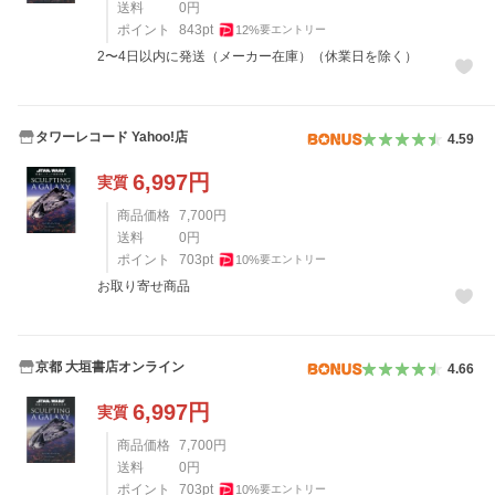
送料
0
円
ポイント
843
pt
12
%
要エントリー
2〜4日以内に発送（メーカー在庫）（休業日を除く）
タワーレコード Yahoo!店
4.59
6,997
円
実質
商品価格
7,700
円
送料
0
円
ポイント
703
pt
10
%
要エントリー
お取り寄せ商品
京都 大垣書店オンライン
4.66
6,997
円
実質
商品価格
7,700
円
送料
0
円
ポイント
703
pt
10
%
要エントリー