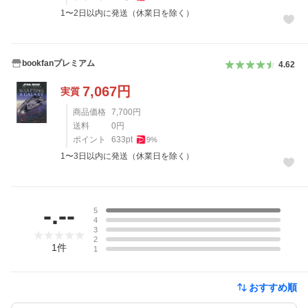
1〜2日以内に発送（休業日を除く）
bookfanプレミアム
4.62
7,067
円
実質
商品価格
7,700
円
送料
0
円
ポイント
633
pt
9
%
1〜3日以内に発送（休業日を除く）
レビュー
-.--
5
4
3
2
1
件
1
おすすめ順