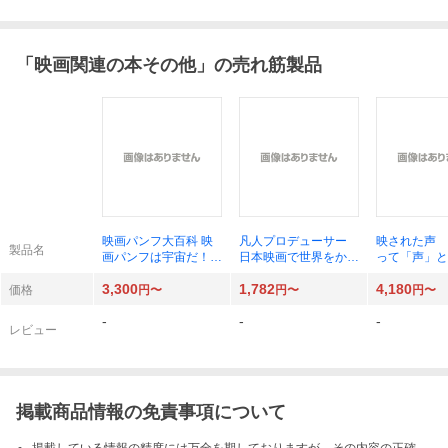
「
映画関連の本その他
」の売れ筋製品
映画パンフ大百科 映
凡人プロデューサー
映された声 
製品名
画パンフは宇宙だ！／
日本映画で世界をかえ
って「声」と
著
る！ 松橋真三／著
ミシェル・シ
3,300
1,782
4,180
著 川竹英克
価格
円〜
円〜
円〜
-
-
-
レビュー
掲載商品情報の免責事項について