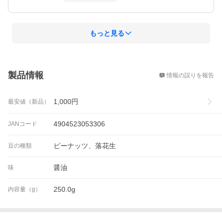
もっと見る
概要
製品情報
情報の誤りを報告
1,000
円
最安値（新品）
4904523053306
JANコード
ピーナッツ、落花生
豆の種類
醤油
味
250.0g
内容量（g）