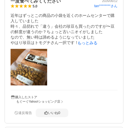
一度食べてみてください
2026/06/12
tan********
さん
5.0
近年はずっとこの商品の小袋を近くのホームセンターで購
入していました

時々、品切れで「違う」会社の珍豆も買ったのですが〜豆
の鮮度が違うのか？ちょっと古いニオイがしました　

なので、無い時は諦めるようになっていました

やはり珍豆はトモグチさん一択です！

もっとみる
まさかネットで大袋販売されてるなんて！ですよ　見つけ
て以来　週末のお楽しみに途切れないようにリピート購入
しています

大袋1袋を小袋の重量に近い重さで1回62.5gにすると4週分
あります

食べ過ぎ注意の意味でもしっかり計っています　笑
購入したストア
もぐーぐYahoo!ショッピング店
違反報告
いいね
0