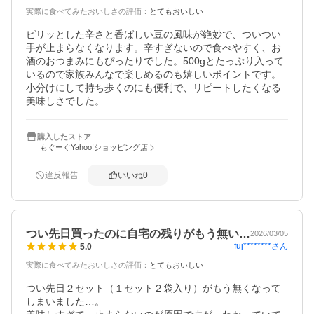
実際に食べてみたおいしさの評価
：
とてもおいしい
ピリッとした辛さと香ばしい豆の風味が絶妙で、ついつい
手が止まらなくなります。辛すぎないので食べやすく、お
酒のおつまみにもぴったりでした。500gとたっぷり入って
いるので家族みんなで楽しめるのも嬉しいポイントです。
小分けにして持ち歩くのにも便利で、リピートしたくなる
美味しさでした。
購入したストア
もぐーぐYahoo!ショッピング店
違反報告
いいね
0
つい先日買ったのに自宅の残りがもう無い…
2026/03/05
fuj********
さん
5.0
実際に食べてみたおいしさの評価
：
とてもおいしい
つい先日２セット（１セット２袋入り）がもう無くなって
しまいました…。
