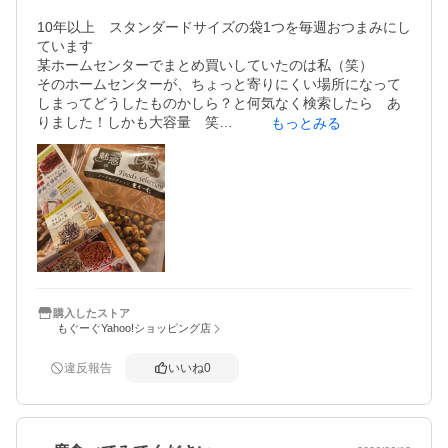
10年以上　スタンダードサイズの袋1つを毎週おつまみにし
ています

某ホームセンターでまとめ買いしていたのは私（笑）

そのホームセンターが、ちょっと寄りにくい場所になって
しまってどうしたものかしら？と何気なく検索したら　あ
りました！しかも大容量　笑

もっとみる
食べすぎにならないように気をつけて食べます

そのホームセンターで完売入荷待ちの時に違う会社の商品
を買ったことがあるのですが、豆が油臭くて〜やはりこの
商品がお手頃価格なれど美味しいのだと再確認しました

まだ食べたことない方に知って欲しいと思います
購入したストア
もぐーぐYahoo!ショッピング店
違反報告
いいね
0