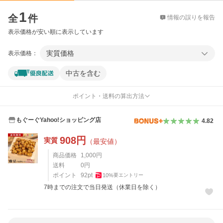
価格比較
1
全
件
情報の誤りを報告
表示価格が安い順に表示しています
実質価格
表示価格：
中古を含む
ポイント・送料の算出方法
もぐーぐYahoo!ショッピング店
4.82
908
円
実質
（最安値）
商品価格
1,000
円
送料
0
円
ポイント
92
pt
10
%
要エントリー
7時までの注文で当日発送（休業日を除く）