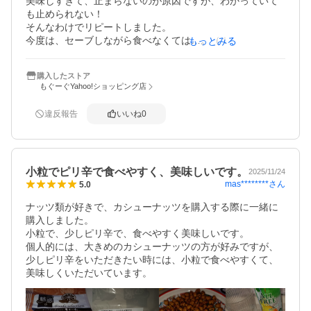
美味しすぎて、止まらないのが原因ですが、わかっていて
も止められない！

そんなわけでリピートしました。

今度は、セーブしながら食べなくては…。（１袋だとカロ
もっとみる
リーが高いという意味でです）
購入したストア
もぐーぐYahoo!ショッピング店
違反報告
いいね
0
小粒でピリ辛で食べやすく、美味しいです。
2025/11/24
mas********
さん
5.0
ナッツ類が好きで、カシューナッツを購入する際に一緒に
購入しました。

小粒で、少しピリ辛で、食べやすく美味しいです。

個人的には、大きめのカシューナッツの方が好みですが、
少しピリ辛をいただきたい時には、小粒で食べやすくて、