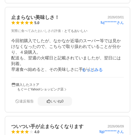
止まらない美味しさ！
2026/03/01
fuj********
さん
5.0
実際に食べてみたおいしさの評価
：
とてもおいしい
今回初購入でしたが、なかなか近場のスーパー等では見か
けなくなったので、こちらで取り扱われていることが分か
り、４袋購入。

配送も、翌週の火曜日と記載されていましたが、翌日には
到着。

早速食べ始めると、その美味しさに手が止まらず、もう１
もっとみる
袋無くなってしまいました・・・。

購入したストア
もぐーぐYahoo!ショッピング店
違反報告
いいね
0
ついつい手が止まらなくなります
2026/06/09
fqp********
さん
4.0