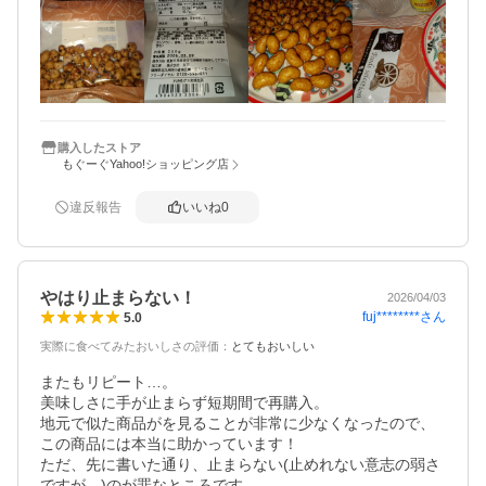
購入したストア
もぐーぐYahoo!ショッピング店
違反報告
いいね
0
やはり止まらない！
2026/04/03
fuj********
さん
5.0
実際に食べてみたおいしさの評価
：
とてもおいしい
またもリピート…。

美味しさに手が止まらず短期間で再購入。

地元で似た商品がを見ることが非常に少なくなったので、
この商品には本当に助かっています！

ただ、先に書いた通り、止まらない(止めれない意志の弱さ
ですが…)のが罪なところです。