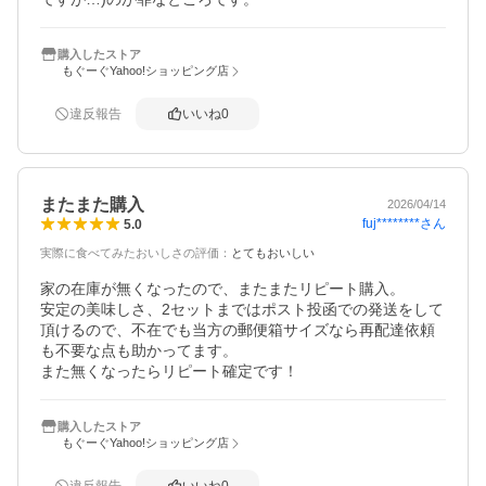
購入したストア
もぐーぐYahoo!ショッピング店
違反報告
いいね
0
またまた購入
2026/04/14
fuj********
さん
5.0
実際に食べてみたおいしさの評価
：
とてもおいしい
家の在庫が無くなったので、またまたリピート購入。

安定の美味しさ、2セットまではポスト投函での発送をして
頂けるので、不在でも当方の郵便箱サイズなら再配達依頼
も不要な点も助かってます。

また無くなったらリピート確定です！
購入したストア
もぐーぐYahoo!ショッピング店