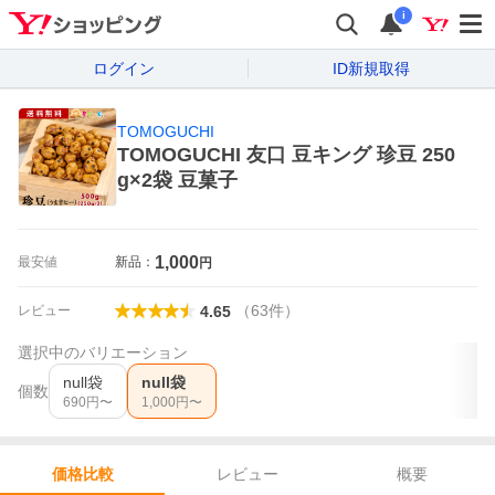
i
ログイン
ID新規取得
TOMOGUCHI
TOMOGUCHI 友口 豆キング 珍豆 250
g×2袋 豆菓子
1,000
最安値
新品：
円
（
63
件
）
レビュー
4.65
選択中のバリエーション
null袋
null袋
個数
690
円〜
1,000
円〜
レビュー
概要
価格比較