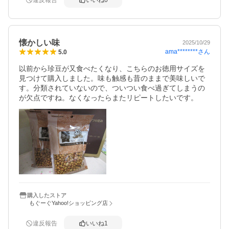
違反報告
いいね
0
懐かしい味
2025/10/29
ama********
さん
5.0
以前から珍豆が又食べたくなり、こちらのお徳用サイズを
見つけて購入しました。味も触感も昔のままで美味しいで
す。分類されていないので、ついつい食べ過ぎてしまうの
が欠点ですね。なくなったらまたリピートしたいです。
購入したストア
もぐーぐYahoo!ショッピング店
違反報告
いいね
1