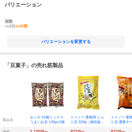
バリエーション
個数
null袋
null袋
バリエーションを変更する
「
豆菓子
」の売れ筋製品
おくや 10種ミックス
トーノー 業務用 じゃ
トーノー 業
製品名
うまいお豆 130g×2個
り豆 320g（個包装）
り豆 濃厚チー
×1袋
（個包装）×
1,150
972
972
価格
円〜
円〜
円〜