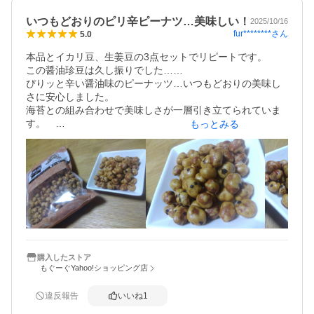
いつもどおりのピリ辛ピーナツ…美味しい！
2025/10/16
fur********
さん
5.0
本品とイカリ豆、生姜豆の3点セットでリピートです。

この醤油珍豆は久し振りでした……

ぴりッと辛い醤油味のピーナッツ…いつもどおりの美味し
さに安心しました。

海苔との組み合わせで美味しさが一層引き立てられていま
す。　

もっとみる
ビールとの相性はぴったり、お茶請けにも美味しいです
よ。

チャック付きのパッケージが便利です。
購入したストア
もぐーぐYahoo!ショッピング店
違反報告
いいね
1