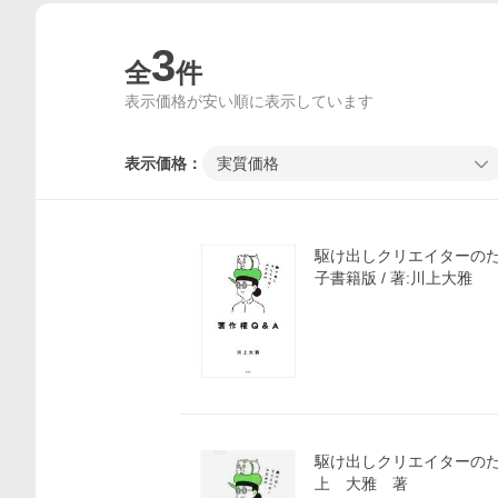
3
全
件
表示価格が安い順に表示しています
表示価格：
実質価格
駆け出しクリエイターのため
子書籍版 / 著:川上大雅
価格比較
駆け出しクリエイターのた
上 大雅 著