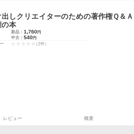
け出しクリエイターのための著作権Ｑ＆Ａ 
権の本
1,760
新品：
円
540
中古：
円
ー
（
2
件
）
レビュー
概要