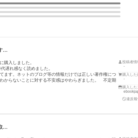
す…
投稿者情
に購入しました。

-
時代遅れ感なく読めました。　

てます。ネットのブログ等の情報だけでは正しい著作権につ
購入した
-
わからないことに対する不安感はやわらぎました。　不定期
購入した
ebookj
違反報
取…