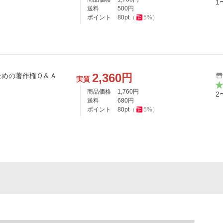
1
送料
500
円
ポイント
80
pt
（
5
%）
2,360
円
ための著作権Ｑ＆Ａ
実質
商品価格
1,760
円
2
送料
680
円
ポイント
80
pt
（
5
%）