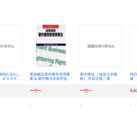
解特許法のし
逐条解説著作権等管理事
著作権法 （放送大学教
特許
Ｋ ＢＯＯＫ
業法 著作権法令研究会／
材） 作花文雄／著
著
版） 奥田百子
編
ー
ー
4,6
円〜
円〜
-
-
-