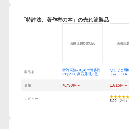
「
特許法、著作権の本
」の売れ筋製品
概要
特許実務のための進歩性
なるほど図
製品名
のすべて 高石秀樹／監
くみ （Ｃ
修 今月の進歩性勉強会
Ｓ） （第４
／編 安高史朗／〔ほ
／著
4,730
1,815
価格
円〜
円〜
か〕著
レビュー
-
5.00
（
2
件）