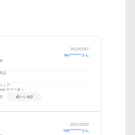
2022/01/07
sku********
さん
報
商品
ストア
apan ヤフー店
告
いいね
0
2021/10/25
hyb********
さん