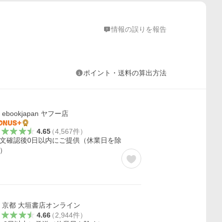
情報の誤りを報告
ポイント・送料の算出方法
ebookjapan ヤフー店
4.65
（
4,567
件
）
文確認後0日以内にご提供（休業日を除
）
京都 大垣書店オンライン
4.66
（
2,944
件
）