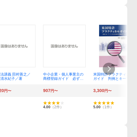
法講義 田村善之／
中小企業・個人事業主の
米国特許プラクティカル
 清水紀子／著
商標登録ガイド 必ず取
ガイド 判例とキーワー
れる商標権！ （必ず取れ
ドにみる米国特許の重要
る商標権！） 原田貴史／
ポイント 小西恵／著
20
907
3,300
円〜
円〜
円〜
著
4.00
（
2
件）
5.00
（
1
件）