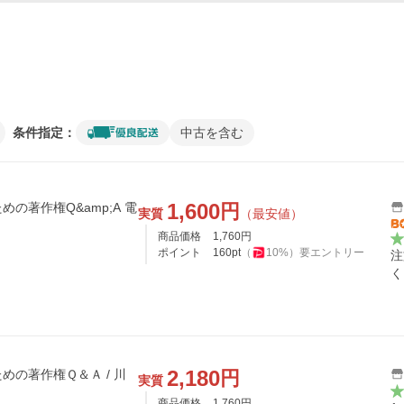
条件指定：
中古を含む
1,600
円
の著作権Q&amp;A 電
実質
（最安値）
商品価格
1,760
円
ポイント
160
pt
（
10
%）
要エントリー
注
く
2,180
円
めの著作権Ｑ＆Ａ / 川
実質
商品価格
1,760
円