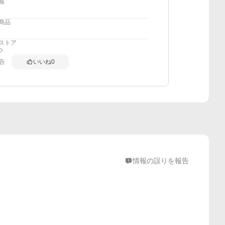
報
商品
ストア
告
いいね
0
情報の誤りを報告