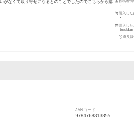
投稿者情
いがなくて取り寄せになるとのことでしたのでこちらから購
-
購入した
-
購入した
bookfan
違反報
JANコード
9784768313855