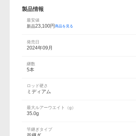
製品情報
最安値
23,100
円
新品
商品を見る
発売日
2024年09月
継数
5本
ロッド硬さ
ミディアム
最大ルアーウエイト（g）
35.0g
竿継ぎタイプ
並継ぎ