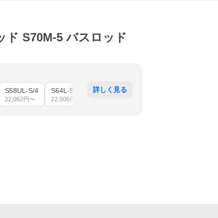
ッド S70M-5 バスロッド
詳しく見る
S58UL-S/4
S64L-5
S64UL-5
S70M-5
S70MH-5
22,062
円〜
22,506
円〜
22,210
円〜
23,100
円〜
23,668
円〜