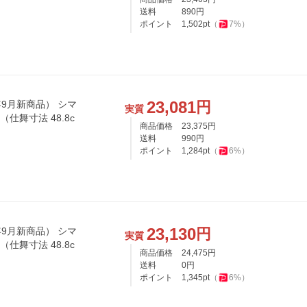
送料
890
円
ポイント
1,502
pt
（
7
%）
23,081
円
年9月新商品） シマ
実質
 （仕舞寸法 48.8c
商品価格
23,375
円
送料
990
円
ポイント
1,284
pt
（
6
%）
23,130
円
年9月新商品） シマ
実質
 （仕舞寸法 48.8c
商品価格
24,475
円
送料
0
円
ポイント
1,345
pt
（
6
%）