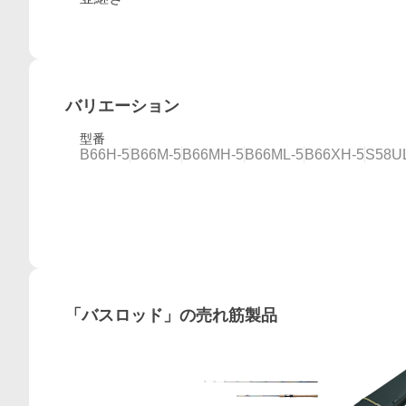
バリエーション
型番
B66H-5
B66M-5
B66MH-5
B66ML-5
B66XH-5
S58UL
「
バスロッド
」の売れ筋製品
概要