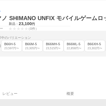
ノ
ノ SHIMANO UNFIX モバイルゲームロ
23,100
新品：
円
ー
（
0
件
）
択中のバリエーション
B66H-5
B66M-5
B66MH-5
B66ML-5
B66XH-5
番
23,597
円〜
23,305
円〜
23,515
円〜
22,858
円〜
23,302
円〜
レビュー
概要