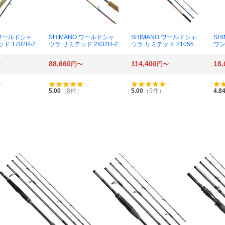
 ワールドシャ
SHIMANO ワールドシャ
SHIMANO ワールドシャ
SH
ド 1702R-2
ウラ リミテッド 2832R-2
ウラ リミテッド 21055R-
ワン
3
イ
ル 1
88,660
114,400
18,
〜
円〜
円〜
5.00
（
8
件）
5.00
（
5
件）
4.8