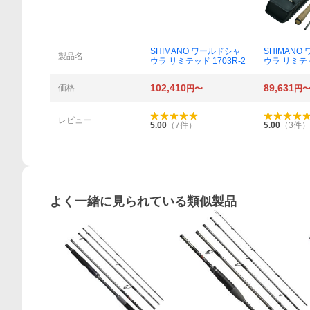
SHIMANO ワールドシャ
SHIMANO
製品名
ウラ リミテッド 1703R-2
ウラ リミテッ
102,410
89,631
価格
円〜
円
レビュー
5.00
（
7
件）
5.00
（
3
件）
よく一緒に見られている類似製品