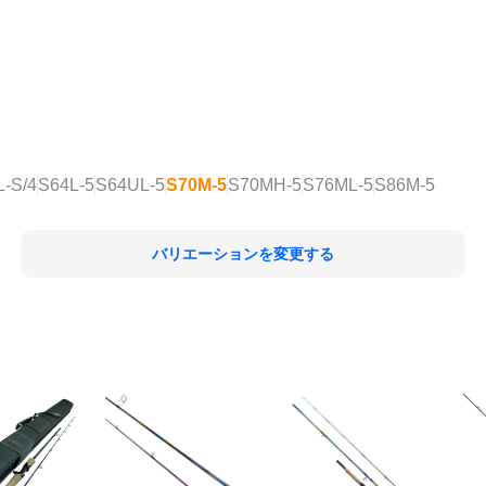
-S/4
S64L-5
S64UL-5
S70M-5
S70MH-5
S76ML-5
S86M-5
バリエーションを変更する