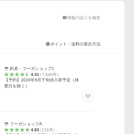
情報の誤りを報告
ポイント・送料の算出方法
釣具・フーガショップ1
4.41
（
7,546
件
）
【予約】2026年9月下旬頃入荷予定（休
業日を除く）
フーガショップA
4.83
（
131
件
）