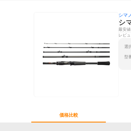
シマ
シマ
最安値
レビュ
選
型
価格比較