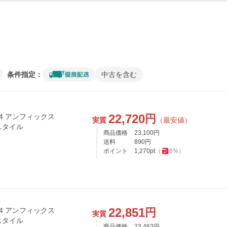
条件指定：
中古を含む
22,720
円
24 アンフィックス
実質
（最安値）
スタイル
商品価格
23,100
円
送料
890
円
ポイント
1,270
pt
（
6
%）
22,851
円
24 アンフィックス
実質
スタイル
商品価格
23,463
円