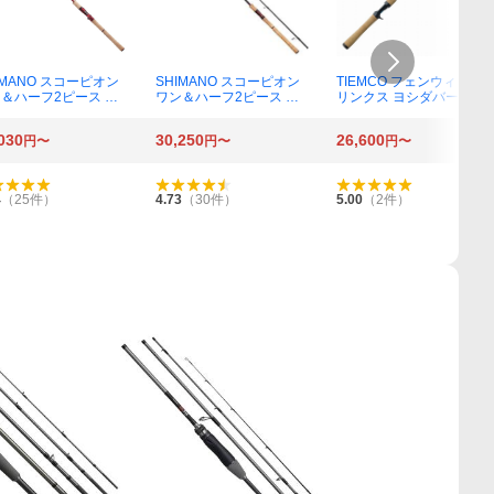
IMANO スコーピオン
SHIMANO スコーピオン
TIEMCO フェンウィック
＆ハーフ2ピース ベ
ワン＆ハーフ2ピース ス
リンクス ヨシダバージョ
トキャスティングモデ
ピニングモデル 2020 283
ン LINKS510Y-CLJ
704R-2
2RS-2
030
30,250
26,600
円〜
円〜
円〜
4
（
25
件）
4.73
（
30
件）
5.00
（
2
件）