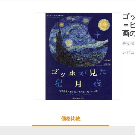
ゴ
＝
画
最安値
レビュ
価格比較