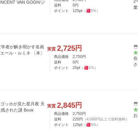
2
VINCENT VAN GOGH/ジ
送料
0
円
業
ポイント
125
pt
（
5
%）
2,725
円
文学者が解き明かす名画
実質
に残された謎 / ジャン・ピエール・ルミネ 〔本〕
商品価格
2,750
円
在
送料
0
円
さ
ポイント
25
pt
（
1
%）
2,845
円
 ゴッホが見た星月夜 天
実質
された謎 Book
商品価格
2,750
円
お
送料
220
円
（
4,000
円以上で送料無料）
ポイント
125
pt
（
5
%）