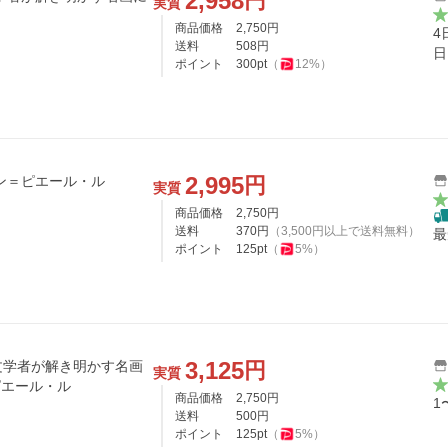
2,958
円
実質
商品価格
2,750
円
4
送料
508
円
日
ポイント
300
pt
（
12
%）
2,995
円
ン＝ピエール・ル
実質
商品価格
2,750
円
送料
370
円
（
3,500
円以上で送料無料）
最
ポイント
125
pt
（
5
%）
3,125
円
文学者が解き明かす名画
実質
ピエール・ル
商品価格
2,750
円
1
送料
500
円
ポイント
125
pt
（
5
%）