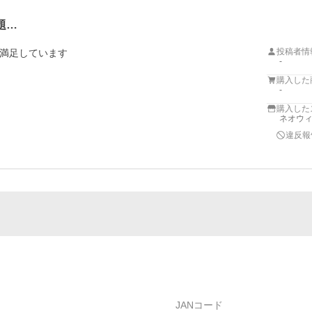
題…
投稿者情
満足しています
-
購入した
-
購入した
ネオウィン
違反報
JANコード