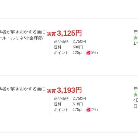
3,125
円
学者が解き明かす名画に
実質
ール・ルミネ/小金輝彦/
商品価格
2,750
円
1
送料
500
円
ポイント
125
pt
（
5
%）
3,193
円
学者が解き明かす名画に
実質
商品価格
2,750
円
4
送料
618
円
日
ポイント
175
pt
（
7
%）