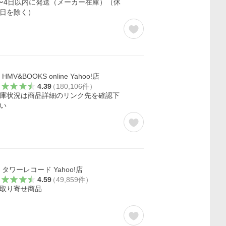
〜4日以内に発送（メーカー在庫）（休
日を除く）
HMV&BOOKS online Yahoo!店
4.39
（
180,106
件
）
庫状況は商品詳細のリンク先を確認下
い
タワーレコード Yahoo!店
4.59
（
49,859
件
）
取り寄せ商品