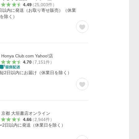
4.49
（
25,003
件
）
日以内に発送（お取り寄せ販売）（休業
を除く）
Honya Club.com Yahoo!店
4.70
（
7,151
件
）
短2日以内にお届け（休業日を除く）
京都 大垣書店オンライン
4.66
（
2,944
件
）
〜2日以内に発送（休業日を除く）