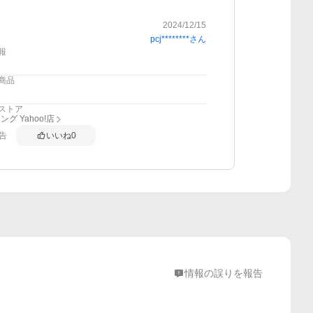
2024/12/15
pcj********
さん
報
商品
ストア
グ Yahoo!店
告
いいね
0
情報の誤りを報告