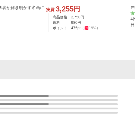
3,255
円
学者が解き明かす名画に
実質
商品価格
2,750
円
4
送料
980
円
日
ポイント
475
pt
（
19
%）