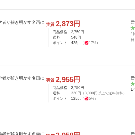
2,873
円
学者が解き明かす名画に
実質
商品価格
2,750
円
4
送料
548
円
日
ポイント
425
pt
（
17
%）
2,955
円
実質
商品価格
2,750
円
1
送料
330
円
（
3,000
円以上で送料無料）
ポイント
125
pt
（
5
%）
学者が解き明かす名画に