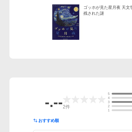
ゴッホが見た星月夜 天文
残された謎
5
-.--
4
3
2
件
2
1
おすすめ順