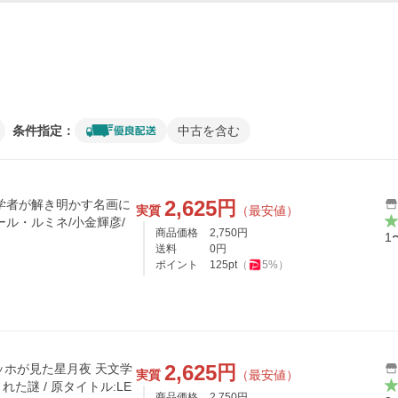
条件指定：
中古を含む
2,625
円
学者が解き明かす名画に
実質
（最安値）
ール・ルミネ/小金輝彦/
商品価格
2,750
円
1
送料
0
円
ポイント
125
pt
（
5
%）
2,625
円
ゴッホが見た星月夜 天文学
実質
（最安値）
た謎 / 原タイトル:LE
商品価格
2,750
円