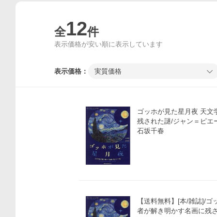
12
全
件
表示価格が安い順に表示しています
表示価格：
実質価格
ゴッホが見た星月夜 天文
残された謎/ジャン＝ピエ
石坂千春
【送料無料】[本/雑誌]/
者が解き明かす名画に残され