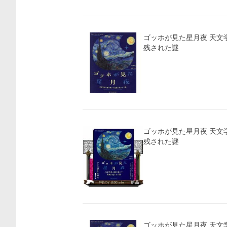
ゴッホが見た星月夜 天文
残された謎
ゴッホが見た星月夜 天文学者が解き明かす名画に
残された謎
価格比較
ゴッホが見た星月夜 天文