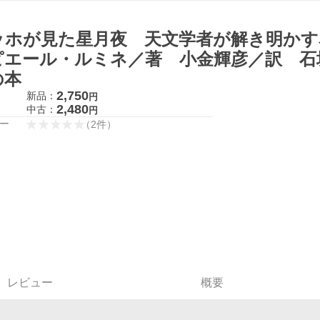
ッホが見た星月夜 天文学者が解き明かす
ピエール・ルミネ／著 小金輝彦／訳 石
の本
2,750
新品：
円
2,480
中古：
円
ー
（
2
件
）
レビュー
概要