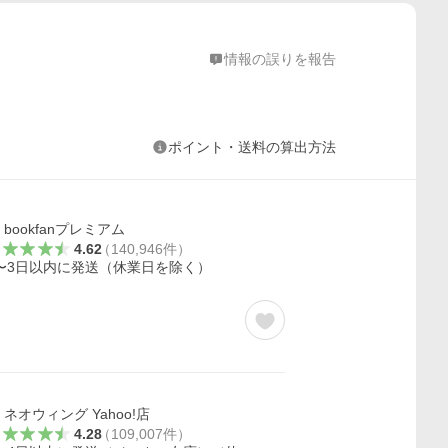
情報の誤りを報告
ポイント・送料の算出方法
bookfanプレミアム
4.62
（
140,946
件
）
〜3日以内に発送（休業日を除く）
ネオウィング Yahoo!店
4.28
（
109,007
件
）