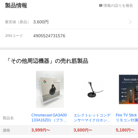
製品情報
情報の誤りを報告
3,600
円
最安値（新品）
4905524731576
JANコード
「
その他周辺機器
」の売れ筋製品
Chromecast GA3A00
エレクトレットコンデ
Fire TV St
製品名
133A16Z01 （ブラッ
ンサーマイクロホン E
リモコン付属
ク）
CM-PC60
ック）
3,999
3,600
5,180
価格
円〜
円〜
円〜