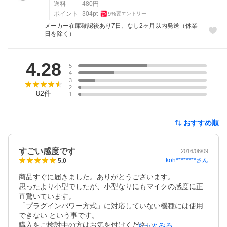
送料
480
円
ポイント
304
pt
9
%
要エントリー
メーカー在庫確認後あり7日、なし2ヶ月以内発送（休業
日を除く）
レビュー
4.28
5
4
3
2
82
件
1
おすすめ順
すごい感度です
2016/06/09
koh********
さん
5.0
商品すぐに届きました。ありがとうございます。

思ったより小型でしたが、小型なりにもマイクの感度に正
直驚いています。

「プラグインパワー方式」に対応していない機種には使用
できない という事です。

購入をご検討中の方はお気を付けください。

もっとみる