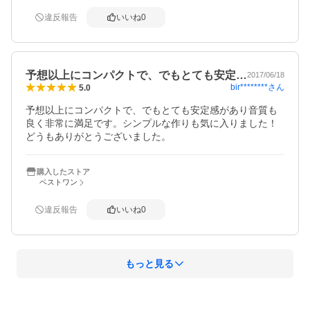
違反報告
いいね
0
予想以上にコンパクトで、でもとても安定…
2017/06/18
bir********
さん
5.0
予想以上にコンパクトで、でもとても安定感があり音質も
良く非常に満足です。シンプルな作りも気に入りました！
どうもありがとうございました。
購入したストア
ベストワン
違反報告
いいね
0
もっと見る
概要