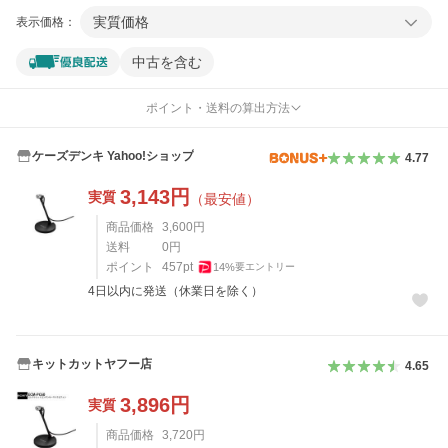
実質価格
表示価格：
中古を含む
ポイント・送料の算出方法
ケーズデンキ Yahoo!ショップ
4.77
3,143
円
実質
（最安値）
商品価格
3,600
円
送料
0
円
ポイント
457
pt
14
%
要エントリー
4日以内に発送（休業日を除く）
キットカットヤフー店
4.65
3,896
円
実質
商品価格
3,720
円