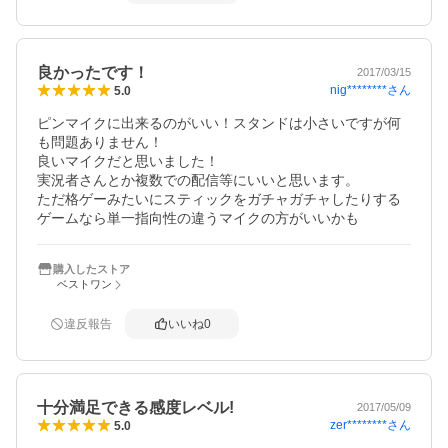
良かったです！
2017/03/15
nig********
さん
5.0
ピンマイクに出来るのがいい！スタンドは小さいですが何
も問題ありません！

良いマイクだと思いました！

実況者さんとか複数での配信等にいいと思います。

ただ格ゲーみたいにスティックをガチャガチャしたりする
ゲームなら単一指向性の違うマイクの方がいいかも
購入したストア
ベストワン
違反報告
いいね
0
十分満足できる感度レベル!
2017/05/09
zer********
さん
5.0