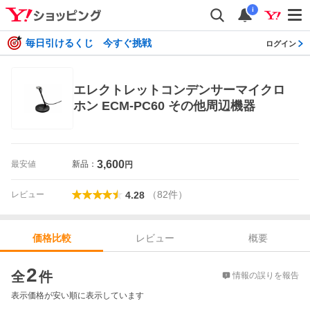
i
毎日引けるくじ 今すぐ挑戦
ログイン
エレクトレットコンデンサーマイクロ
ホン ECM-PC60 その他周辺機器
3,600
最安値
新品：
円
（
82
件
）
レビュー
4.28
レビュー
概要
価格比較
価格比較
2
全
件
情報の誤りを報告
表示価格が安い順に表示しています