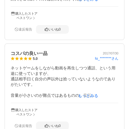
以前、使用していたマイクよりもずっと高性能できれいに
音を拾ってくれているようで、話し相手からもクリアーな
購入したストア
音質だと言われました。　買って良かったです。
ベストワン
違反報告
いいね
0
コスパの良い一品
2017/07/30
lu_********
さん
5.0
ネットゲームをしながら動画を再生しつつ通話、という用
途に使っていますが、

通話相手曰く自分の声以外は拾っていないようなのであり
がたいです。

音量が小さいのが難点ではあるものの、音質は身内と通話
もっとみる
をする分には問題ない範囲。

眼鏡のテンプルないし服の襟につけて使っていますが、ホ
購入したストア
ルダークリップでの固定もきちんとしています。

ベストワン
まだ使い始めて日は浅いものの、勝って正解だったと感じ
ました。
違反報告
いいね
0