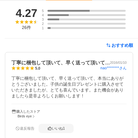
レビュー
4.27
5
4
3
2
26
件
1
おすすめ順
丁寧に梱包して頂いて、早く送って頂いて…
2016/01/10
nao********
さん
5.0
丁寧に梱包して頂いて、早く送って頂いて、本当にありが
とうございました。子供の誕生日プレゼントに購入させて
いただきましたが、とても喜んでいます。また機会があり
ましたら是非よろしくお願いします！
購入したストア
Birds eye
違反報告
いいね
1