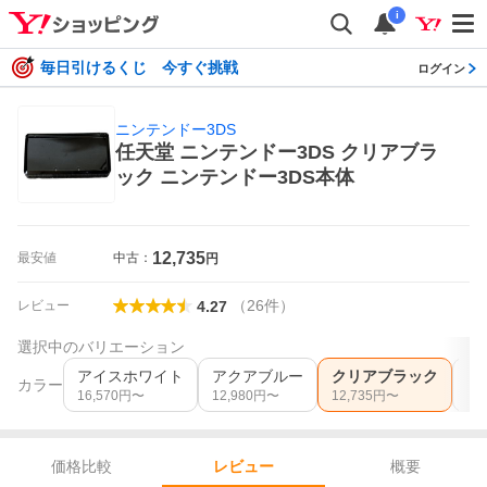
i
毎日引けるくじ 今すぐ挑戦
ログイン
ニンテンドー3DS
任天堂 ニンテンドー3DS クリアブラ
ック ニンテンドー3DS本体
12,735
最安値
中古：
円
（
26
件
）
レビュー
4.27
選択中のバリエーション
アイスホワイト
アクアブルー
クリアブラック
グ
カラー
16,570
円〜
12,980
円〜
12,735
円〜
11,
価格比較
概要
レビュー