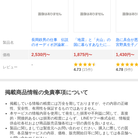
長岡鉄男の仕事 伝説
「地震」と「火山」の
急に具合が悪
製品名
のオーディオ評論家そ
国に暮らすあなたに贈
宮野真生子／
の生涯とマスターピー
る大人のための地学の
真穂／著
2,530
1,875
1,430
ス 長岡鉄男／著
教室 鎌田浩毅／著
価格
円〜
円〜
円〜
-
レビュー
4.73
(
15
件)
4.78
(
9
件)
掲載商品情報の免責事項について
掲載している情報の精度には万全を期しておりますが、その内容の正確
性、安全性、有用性を保証するものではありません。
本サービスの情報内容を使用して発生した損害や不利益に関して、直接
的・間接的あるいは損害の程度によらず、 LINEヤフー株式会社、情報提
供会社各社および商品販売店舗各社は一切の責任を負いません。
製品に関しましては製造元へお問い合わせください。購入に際しての質
問、各店舗サービスの内容、価格、販売開始日等に関しましては各店舗へ