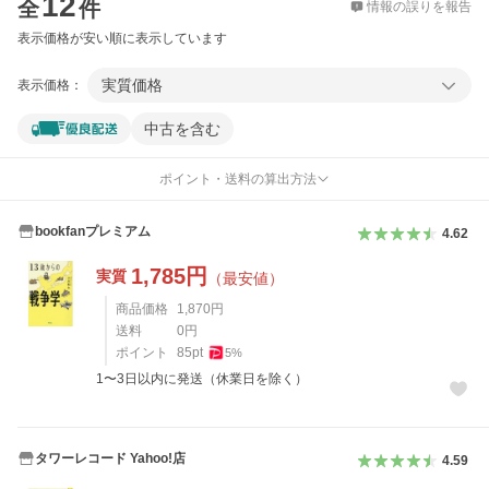
12
全
件
情報の誤りを報告
表示価格が安い順に表示しています
実質価格
表示価格：
中古を含む
ポイント・送料の算出方法
bookfanプレミアム
4.62
1,785
円
実質
（最安値）
商品価格
1,870
円
送料
0
円
ポイント
85
pt
5
%
1〜3日以内に発送（休業日を除く）
タワーレコード Yahoo!店
4.59