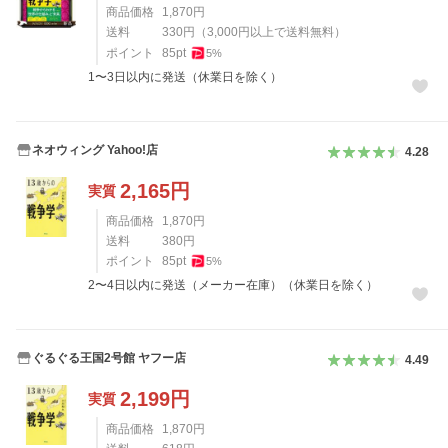
商品価格
1,870
円
送料
330
円
（
3,000
円以上で送料無料）
ポイント
85
pt
5
%
1〜3日以内に発送（休業日を除く）
ネオウィング Yahoo!店
4.28
2,165
円
実質
商品価格
1,870
円
送料
380
円
ポイント
85
pt
5
%
2〜4日以内に発送（メーカー在庫）（休業日を除く）
ぐるぐる王国2号館 ヤフー店
4.49
2,199
円
実質
商品価格
1,870
円