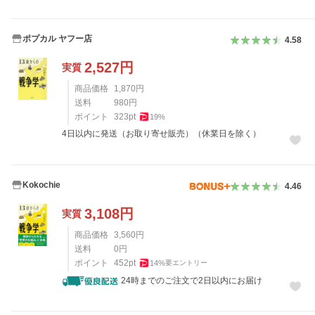
ポプカル ヤフー店
4.58
2,527
円
実質
商品価格
1,870
円
送料
980
円
ポイント
323
pt
19
%
4日以内に発送（お取り寄せ販売）（休業日を除く）
Kokochie
4.46
3,108
円
実質
商品価格
3,560
円
送料
0
円
ポイント
452
pt
14
%
要エントリー
24時までのご注文で2日以内にお届け