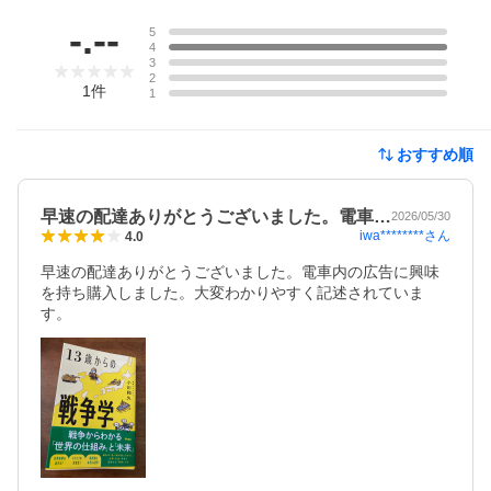
レビュー
-.--
5
4
3
2
1
件
1
おすすめ順
早速の配達ありがとうございました。電車…
2026/05/30
iwa********
さん
4.0
早速の配達ありがとうございました。電車内の広告に興味
を持ち購入しました。大変わかりやすく記述されていま
す。