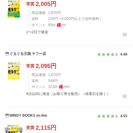
2,005
円
実質
商品価格
1,870
円
送料
220
円
（
4,000
円以上で送料無料）
ポイント
85
pt
5
%
1〜2日で発送
ぐるぐる王国 ヤフー店
4.48
2,095
円
実質
商品価格
1,870
円
送料
548
円
ポイント
323
pt
19
%
4日以内に発送（お取り寄せ販売）（休業日を除く）
WINDY BOOKS on line
4.55
2,115
円
実質