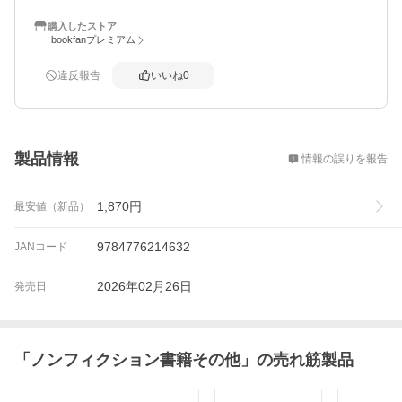
購入したストア
bookfanプレミアム
違反報告
いいね
0
概要
製品情報
情報の誤りを報告
1,870
円
最安値（新品）
9784776214632
JANコード
2026年02月26日
発売日
「
ノンフィクション書籍その他
」の売れ筋製品