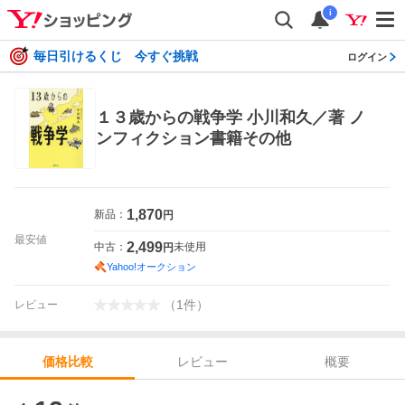
i
毎日引けるくじ 今すぐ挑戦
ログイン
１３歳からの戦争学 小川和久／著 ノ
ンフィクション書籍その他
1,870
新品：
円
最安値
2,499
中古：
未使用
円
Yahoo!オークション
（
1
件
）
レビュー
レビュー
概要
価格比較
価格比較