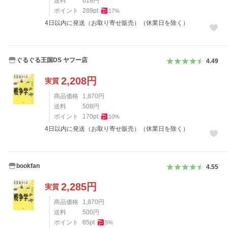
送料
618
円
ポイント
289
pt
17
%
4日以内に発送（お取り寄せ販売）（休業日を除く）
ぐるぐる王国DS ヤフー店
4.49
2,208
円
実質
商品価格
1,870
円
送料
508
円
ポイント
170
pt
10
%
4日以内に発送（お取り寄せ販売）（休業日を除く）
bookfan
4.55
2,285
円
実質
商品価格
1,870
円
送料
500
円
ポイント
85
pt
5
%